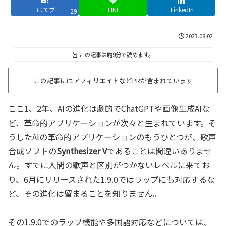
はてブ
LINE
LinkedIn
29
2023.08.02
この記事は
約9分
で読めます。
この記事にはアフィリエイトなどPRが含まれています
ここ1、2年、AIの進化は劇的でChatGPTや画像生成AIな
ど、革命的アプリケーションが次々と生まれています。そ
うしたAIの革命的アプリケーションのもうひとつが、歌声
合成ソフトの
Synthesizer V
であることは間違いありませ
ん。すでに人間の歌声と区別がつかないレベルに来てお
り、6月にリリースされた1.9.0ではラップにも対応するな
ど、その進化は留まることを知りません。
その1.9.0でのラップ機能や多国語対応などについては、