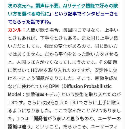
次の次元へ。調声は不要、AIリテイク機能で好みの歌
い方を選べる時代に
」という記事でインタビューさせ
てもらった話ですね。
カンル：
人間が歌う場合、毎回同じではなく、上手い
ときもあれば、下手なときもある。また同じ上手い歌
い方だとしても、強弱の変化があるので、同じ歌い方
ではありません。だから平均をとった歌い方をさせる
と、人間っぽさがなくなってしまうのです。その問題
に気づいてHDVMを取り入れたのですが、安定性に欠
ける…という問題がありました。そこで、画像生成AI
などに使われている
DPM
（
Diffusion Probabilistic
Mode
l：拡散確率モデル) という技術を取り入れたのが
1.8です。さらに改良を加えた1.8.1でさらに上手に歌え
るようになりました。ここで学んだことが2つありまし
た。1つは「
開発者がうまいと思うものと、ユーザーの
認識は違う
」ということ。だらかこそ、ユーザーフィ