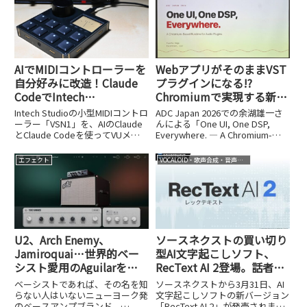
AIでMIDIコントローラーを
WebアプリがそのままVST
自分好みに改造！Claude
プラグインになる!?
CodeでIntech
Chromiumで実現する新時
Studio「VSN1」をVUメー
代のプラグイン開発、その
Intech Studioの小型MIDIコントロ
ADC Japan 2026での余湖雄一さ
ター化してみた
驚きの仕組み【ADC Japan
ーラー「VSN1」を、AIのClaude
んによる「One UI, One DSP,
とClaude Codeを使ってVUメー
Everywhere. ― A Chromium-
2026レポート④】
ターに改造。プログラミング知識
Based Runtime for Audio
ゼロから半日で完成させた手順
Plugins」というセッションのレ
エフェクト
VOCALOID・歌声合成・音声合成
を、PythonやLuaのコード例とと
ポート。Webアプリをそのまま
もに紹介します。
VSTプラグインに
U2、Arch Enemy、
ソースネクストの買い切り
Jamiroquai…世界的ベー
型AI文字起こしソフト、
シスト愛用のAguilarを
RecText AI 2登場。話者分
KORGがAIでプラグイン
離機能を新搭載し、グレー
ベーシストであれば、その名を知
ソースネクストから3月31日、AI
化！「Aguilar Plugin
ドアップした最新版をチェ
らない人はいないニューヨーク発
文字起こしソフトの新バージョン
のベースアンプブランド、
「RecText AI 2」が発売されまし