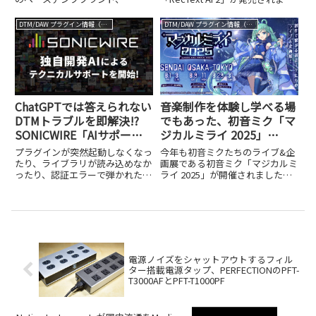
Suite」開発者インタビュ
ック
Aguilar Amplification。U2の
た。価格は9,980円（税込）のダ
ー
Adam Clayton、Arch Enemyの
ウンロード版で、初代と同じく買
DTM/DAW プラグイン情報（VST AU AAX）
DTM/DAW プラグイン情報（VST AU AAX）
Sharlee D'Angelo、Alicia Keys
い切り型・オフライン処理という
の...
基本コンセプトを引き継ぎつつ、
複数の新機...
ChatGPTでは答えられない
音楽制作を体験し学べる場
DTMトラブルを即解決!?
でもあった、初音ミク「マ
SONICWIRE「AIサポー
ジカルミライ 2025」
ト」が約30年分の事例で実
TOKYO イベントレポート
プラグインが突然起動しなくなっ
今年も初音ミクたちのライブ&企
現した、専用AIの実力
たり、ライブラリが読み込めなか
画展である初音ミク「マジカルミ
ったり、認証エラーで弾かれた
ライ 2025」が開催されました。8
り……。DTMerなら誰しも、こう
月1日～3日はSENDAI(仙台サンプ
したトラブルに頭を抱えた経験が
ラザ・仙台駅周辺)、8月9日～11
ありますよね。慣れている人でも
日はOSAKA（インテックス大
解決に時間がかかることがあり、
阪）、そして8月29日～31日は
初心者にとってはなおさら高い...
TOKYO...
電源ノイズをシャットアウトするフィル
ター搭載電源タップ、PERFECTIONのPFT-
T3000AFとPFT-T1000PF