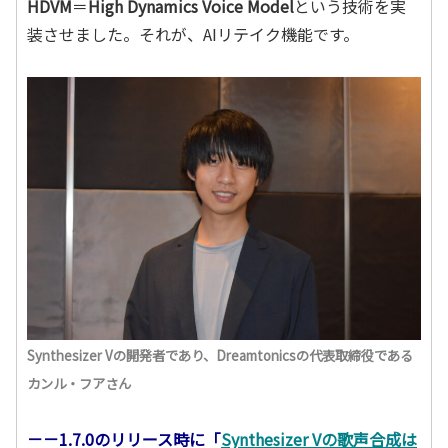
HDVM
＝
High Dynamics Voice Model
という技術を実
装させました。それが、AIリテイク機能です。
Synthesizer Vの開発者であり、Dreamtonicsの代表取締役である
カンル・フアさん
－－1.7.0のリリース時に「
Synthesizer Vの歌声合成は