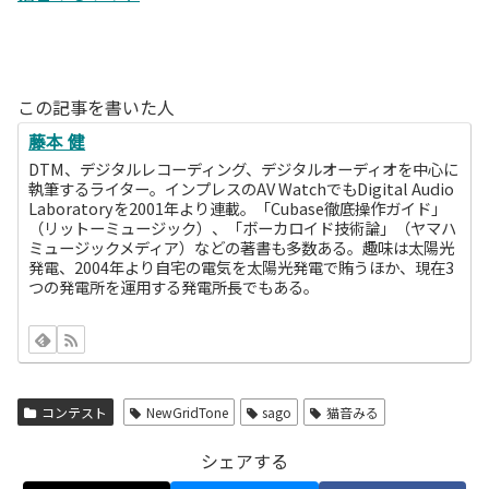
この記事を書いた人
藤本 健
DTM、デジタルレコーディング、デジタルオーディオを中心に
執筆するライター。インプレスのAV WatchでもDigital Audio
Laboratoryを2001年より連載。「Cubase徹底操作ガイド」
（リットーミュージック）、「ボーカロイド技術論」（ヤマハ
ミュージックメディア）などの著書も多数ある。趣味は太陽光
発電、2004年より自宅の電気を太陽光発電で賄うほか、現在3
つの発電所を運用する発電所長でもある。
コンテスト
NewGridTone
sago
猫音みる
シェアする