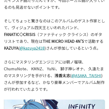
たインスト曲だったんですが、今回ボーカル曲が入ってい
るのも見逃せないポイントです。
そしてちょっと驚きなのはこのアルバムのゲスト作家とし
て、ヴィジュアル四天王といわれたバンド、
FANATIC◇CRISIS
（ファナティック クライシス）のギタ
リストであり、現在は
THE MICRO HEAD 4N’S
で活動する
KAZUYA
(
@kazuya2418
)さんが参加しているという点。
さらにマスタリングエンジニアには朝ノ瑠璃、
ChumuNote、 KMNZ、 YuNi、 獅子神レオナ、 久遠たま
のマスタリングを手がける、
浅香太志
(
@ASAKA_TAISHI
)
さんが参加するなど、かなり豪華メンバーでアルバム制作
が行われていたようです。