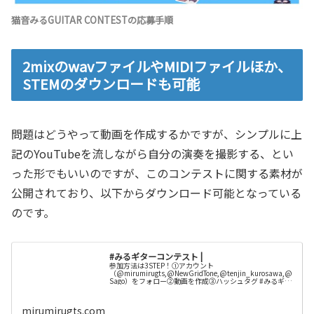
猫音みるGUITAR CONTESTの応募手順
2mixのwavファイルやMIDIファイルほか、
STEMのダウンロードも可能
問題はどうやって動画を作成するかですが、シンプルに上
記のYouTubeを流しながら自分の演奏を撮影する、とい
った形でもいいのですが、このコンテストに関する素材が
公開されており、以下からダウンロード可能となっている
のです。
#みるギターコンテスト |
参加方法は3STEP！①アカウント
（@mirumirugts,@NewGridTone,@tenjin_kurosawa,@
Sago）をフォロー②動画を作成③ハッシュタグ #みるギタ
ーコンテス...
mirumirugts.com