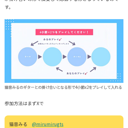
す。
猫音みるのギターとの掛け合いとなる形で4小節x2をプレイして入れる
参加方法はまずXで
猫音みる
@mirumirugts