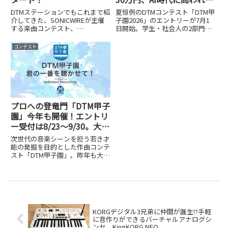
作曲力とは
DTMステーションでもこれまで紹
夏恒例のDTMコンテスト「DTM甲
介してきた、SONICWIREが主催
子園2026」のエントリーが7月1
する楽曲コンテスト、
日開始。学生・社会人の2部門で
SONICWIRE CONTEST略して「ソ
各大賞賞金30万円。応募条件や
ニコン」がスタートしました。今
スケジュール、生成AIの利用ルー
コンテスト
回で6回目を迎えるソニコンは、
ル、主催・前迫潤哉さんインタビ
本日3月17日（火）から募集を開
ューまで詳しく紹介します。
始しており、終了...
プロへの登竜門「DTM甲子
園」今年も開催！エントリ
ー受付は8/23～9/30。大賞
賞金30万円。秋には作曲家
次世代の音楽シーンを担う若き才
ドラフト会議も
能の発掘を目的とした作曲コンテ
スト「DTM甲子園」。昨年も大き
な盛り上がりを見せたこのイベン
トが、今年も開催されることが決
定しました。昨年は747名のエン
トリーから4名がプロの作曲家と
して採用されるなど、単なる...
KORGデジタル3兄弟に仲間が誕生!?手軽
に音作りができるバーチャルアナログシ
ンセ、KingKORG NEO