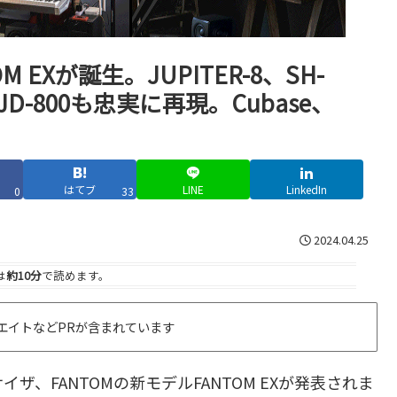
 EXが誕生。JUPITER-8、SH-
JD-800も忠実に再現。Cubase、
はてブ
LINE
LinkedIn
0
33
2024.04.25
は
約10分
で読めます。
エイトなどPRが含まれています
イザ、FANTOMの新モデルFANTOM EXが発表されま