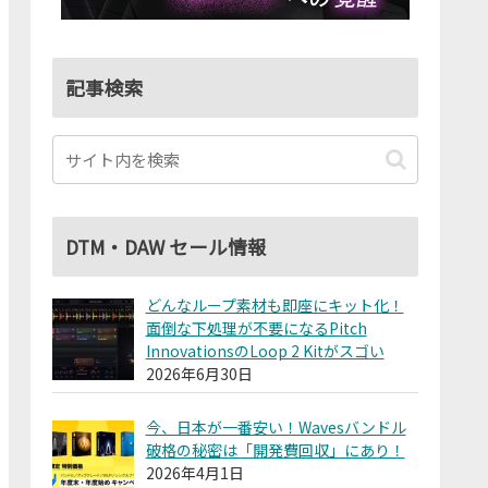
記事検索
DTM・DAW セール情報
どんなループ素材も即座にキット化！
面倒な下処理が不要になるPitch
InnovationsのLoop 2 Kitがスゴい
2026年6月30日
今、日本が一番安い！Wavesバンドル
破格の秘密は「開発費回収」にあり！
2026年4月1日