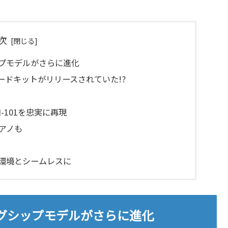
次
シップモデルがさらに進化
レードキットがリリースされていた!?
SH-101を忠実に再現
ピアノも
DAW環境とシームレスに
へフラグシップモデルがさらに進化