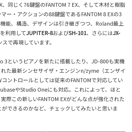
X、同じく76鍵盤のFANTOM 7 EX、そして木材と樹脂
・アクションの88鍵盤であるFANTOM 8 EXの3
機能、構造、デザインは引き継ぎつつ、Roland最上
Bを利用して
JUPITER-8
および
SH-101
、さらには
JX-
ンスで再現しています。
 Piano 3というピアノを新たに搭載したり、JD-800も実機
された最新シンセサイザ・エンジンn/zyme（エンザイ
コントロールとしては従来のFANTOMで対応してい
加え、CubaseやStudio Oneにも対応。これによって、ほと
実際この新しいFANTOM EXがどんな点が強化された
とができるのかなど、チェックしてみたいと思いま