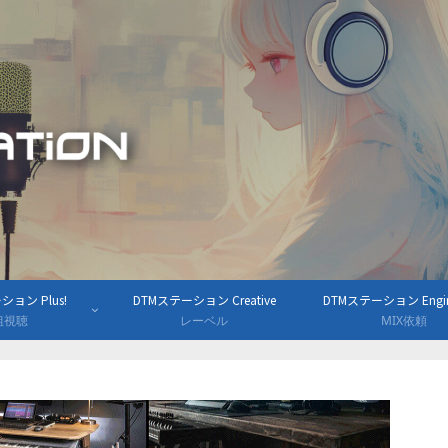
ョン Plus!
DTMステーション Creative
DTMステーション Engine
組視聴
レーベル
MIX依頼