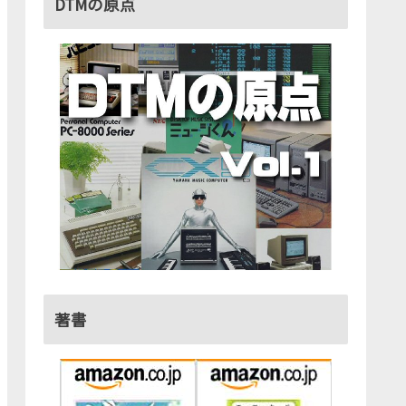
DTMの原点
著書