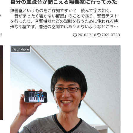
自分の血流音が聞こえる無響室に行ってみた
無響室というものをご存知ですか？ 読んで字の如く、
い
「音がまったく響かない部屋」のことであり、騒音テスト
れ
を行ったり、音響機器などの試験を行うために使われる特
殊な部屋です。普通の空間ではありえないようなところ
で、声を出しても、手を叩いても、すべ...
13
2010.12.18
2021.07.13
iPad/iPhone