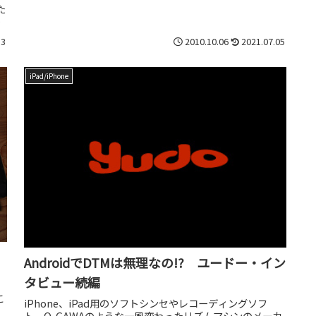
た
は
13
2010.10.06
2021.07.05
iPad/iPhone
AndroidでDTMは無理なの!? ユードー・イン
タビュー続編
こ
iPhone、iPad用のソフトシンセやレコーディングソフ
ト、O-GAWAのような一風変わったリズムマシンのメーカ