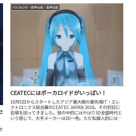
VOCALOID・歌声合成・音声合成
CEATECにはボーカロイドがいっぱい！
10月5日からスタートしたアジア最大級の最先端IT・エレ
クトロニクス総合展のCEATEC JAPAN 2010。その初日に
セ
会場を回ってきました。世の中的にはやはり3D全盛時代と
いう感じで、大手メーカーは3D一色。ただ私個人的にはメ
ガネをかけ...
セ