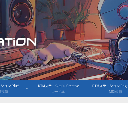
ョン Plus!
DTMステーション Creative
DTMステーション Engine
組視聴
レーベル
MIX依頼