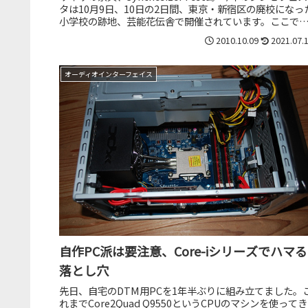
タは10月9日、10日の2日間、東京・新宿区の廃校になっ
小学校の跡地、芸能花伝舎で開催されています。ここで
各楽器メ...
2010.10.09
2021.07.
オーディオインターフェイス
自作PC派は要注意、Core-iシリーズでハマる
落とし穴
先日、自宅のDTM用PCを1年半ぶりに組み立てました。
れまでCore2Quad Q9550というCPUのマシンを使ってき