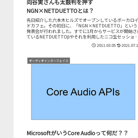
向谷実さんも太鼓判を押す
NGN×NETDUETTOとは？
先日紹介した六本木ヒルズでオープンしているボーカロ
ドカフェ。その初日に、「NGN×NETDUETTO」という
発表会が行われました。すでに1月からサービスが開始さ
ているNETDUETTOβやそれを利用したニコ生セッショ
♪についてはご存知...
2011.03.05
2021.07.
オーディオインターフェイス
MicrosoftがいうCore Audioって何だ？？