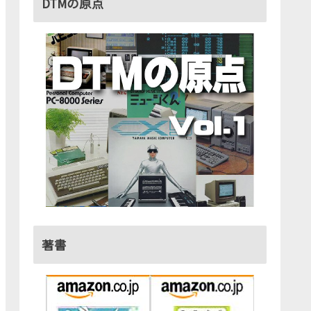
DTMの原点
著書