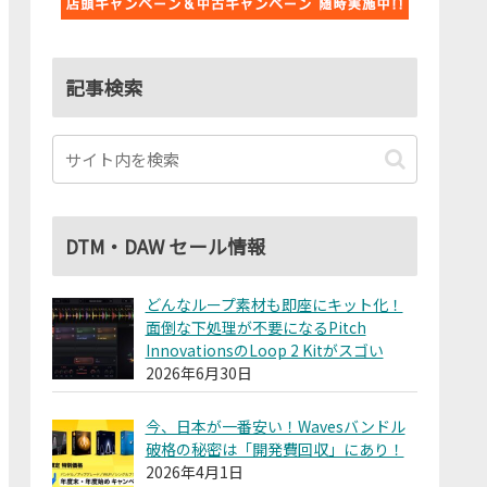
記事検索
DTM・DAW セール情報
どんなループ素材も即座にキット化！
面倒な下処理が不要になるPitch
InnovationsのLoop 2 Kitがスゴい
2026年6月30日
今、日本が一番安い！Wavesバンドル
破格の秘密は「開発費回収」にあり！
2026年4月1日