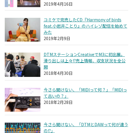
2019年4月16日
コミケで完売したCD『Harmony of birds
feat.小岩井ことり』のハイレゾ配信を始めて
みた
2019年2月9日
DTMステーションCreativeでM3に初出展。
滑り出しは上々!?売上情報、収支状況を全公
開
2018年4月30日
今さら聞けない、「MIDIって何？」「MIDIっ
て古いの？」
2018年2月28日
今さら聞けない、「DTMとDAWって何が違う
の!?」