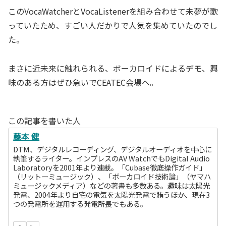
このVocaWatcherとVocaListenerを組み合わせて未夢が歌
っていたため、すごい人だかりで人気を集めていたのでし
た。
まさに近未来に触れられる、ボーカロイドによるデモ、興
味のある方はぜひ急いでCEATEC会場へ。
この記事を書いた人
藤本 健
DTM、デジタルレコーディング、デジタルオーディオを中心に
執筆するライター。インプレスのAV WatchでもDigital Audio
Laboratoryを2001年より連載。「Cubase徹底操作ガイド」
（リットーミュージック）、「ボーカロイド技術論」（ヤマハ
ミュージックメディア）などの著書も多数ある。趣味は太陽光
発電、2004年より自宅の電気を太陽光発電で賄うほか、現在3
つの発電所を運用する発電所長でもある。