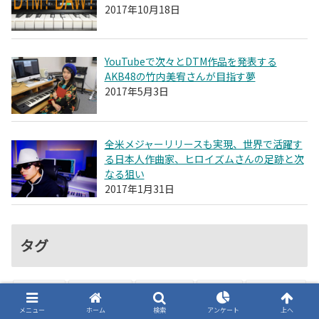
2017年10月18日
YouTubeで次々とDTM作品を発表する
AKB48の竹内美宥さんが目指す夢
2017年5月3日
全米メジャーリリースも実現、世界で活躍す
る日本人作曲家、ヒロイズムさんの足跡と次
なる狙い
2017年1月31日
タグ
KORG
steinberg
Roland
iPad
TASCAM
メニュー
ホーム
検索
アンケート
上へ
MAGIX
Native Instruments
ZOOM
iZotope