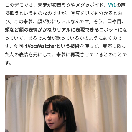
このデモでは、
未夢が初音ミクやメグッポイド、
VY1
の声
で歌う
というものなのですが、写真を見ても分かるとお
り、この未夢、顔が妙にリアルなんです。そう、
口や目、
頬など顔の表情がかなりリアルに表現できるロボット
にな
っていて、まるで人間が歌っているかのように動くので
す。今回は
VocaWatcherという技術
を使って、実際に歌っ
た人の表情を元にして、未夢に再現させているとのことで
す。