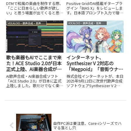
– Sunrise」
イン、Positive Grid「BIAS
DTMで和風の楽曲を制作する際、
Positive GridのAI搭載ギタープラ
X」。3/31まで18,120円
「ここに日本らしい歌声が欲し
グイン「BIAS X」をレビューしま
い」と思う場面が出てくると思い
す。日本語プロンプト入力で理想
ます。VOCALOIDやSynthesizer V
のサウンドが作れる新機能と、3
などの歌声合成技術は年々進化を
月31日までの18,120円セール情
VOCALOID・歌声合成・音声合成
VOCALOID・歌声合成・音声合成
遂げていますが、これらで生成し
報を紹介します。
てトラックに入れてみても、どう
もしっくり...
歌も楽器もAIでここまで来
インターネット、
た！ACE Studio 2.0が日本
Synthesizer V 2対応の
正式上陸、AI楽器合成が別
「Megpoid」「音街ウナ」
次元に進化
「花響琴」を9月12日同時
AI歌声合成・AI楽器合成ソフト
株式会社インターネットが、本日
発売。村上昇社長に経緯や
「ACE Studio 2.0」が日本に正式
2025年9月12日に次世代歌声合成
上陸しました。歌だけでなく楽器
ソフトウェアSynthesizer V 2専
新機能を聞いてみた
演奏までAIでこなす進化のポイン
用の歌声データベース、3製品を
トを解説します。
同時発売しました。
「Synthesizer V 2 AI Megpoid」
（CV：中島愛）、「Syn...
自作PC派は要注意、Core-iシリーズでハ
マる落とし穴