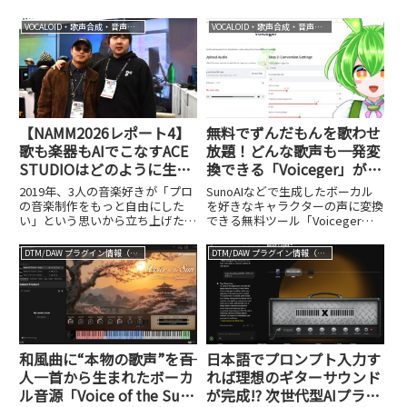
VOCALOID・歌声合成・音声合成
VOCALOID・歌声合成・音声合成
【NAMM2026レポート4】
無料でずんだもんを歌わせ
歌も楽器もAIでこなすACE
放題！どんな歌声も一発変
STUDIOはどのように生ま
換できる「Voiceger」が凄
れたのか? 3人の創業者が
い
2019年、3人の音楽好きが「プロ
SunoAIなどで生成したボーカル
語る、理想と未来戦略
の音楽制作をもっと自由にした
を好きなキャラクターの声に変換
い」という思いから立ち上げたプ
できる無料ツール「Voiceger」
ロジェクト。それがAI歌声合成ソ
を紹介します。ずんだもんなど人
フト、さらにはAI楽器演奏ソフト
気キャラの歌声に一発変換できる
DTM/DAW プラグイン情報（VST AU AAX）
DTM/DAW プラグイン情報（VST AU AAX）
として、最近いろいろなところで
手軽さが魅力です。
目にするようになったACE
STUDIOです。DTMス...
和風曲に“本物の歌声”を――百
日本語でプロンプト入力す
人一首から生まれたボーカ
れば理想のギターサウンド
ル音源「Voice of the Sun
が完成!? 次世代型AIプラグ