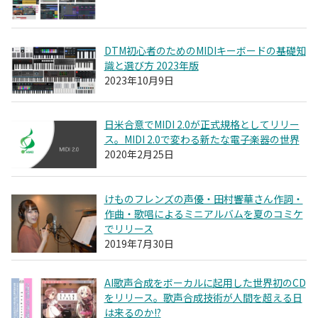
DTM初心者のためのMIDIキーボードの基礎知
識と選び方 2023年版
2023年10月9日
日米合意でMIDI 2.0が正式規格としてリリー
ス。MIDI 2.0で変わる新たな電子楽器の世界
2020年2月25日
けものフレンズの声優・田村響華さん作詞・
作曲・歌唱によるミニアルバムを夏のコミケ
でリリース
2019年7月30日
AI歌声合成をボーカルに起用した世界初のCD
をリリース。歌声合成技術が人間を超える日
は来るのか!?