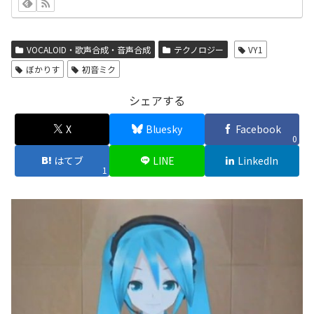
VOCALOID・歌声合成・音声合成
テクノロジー
VY1
ぼかりす
初音ミク
シェアする
X
Bluesky
Facebook
0
はてブ
LINE
LinkedIn
1