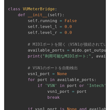
class
VUMeterBridge
:
def
__init__
(
self
)
:
        self
.
running 
=
False
        self
.
level_l 
=
0.0
        self
.
level_r 
=
0.0
# MIDIポートを開く（VSN1が接続されて
        available_ports 
=
 mido
.
get_output
print
(
"利用可能なMIDIポート:"
,
 avail
# VSN1のポートを自動検出
        vsn1_port 
=
None
for
 port 
in
 available_ports
:
if
'VSN'
in
 port 
or
'Intech'
                vsn1_port 
=
 port

break
if
 vsn1_port 
is
None
and
 availabl