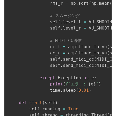
                rms_r 
=
 np
.
sqrt
(
np
.
mean
(
r
# スムージング
                self
.
level_l 
=
 VU_SMOOTHI
                self
.
level_r 
=
 VU_SMOOTHI
# MIDI CC送信
                cc_l 
=
 amplitude_to_vu
(
se
                cc_r 
=
 amplitude_to_vu
(
se
                self
.
send_midi_cc
(
MIDI_CC
                self
.
send_midi_cc
(
MIDI_CC
except
 Exception 
as
 e
:
print
(
f"エラー: 
{
e
}
"
)
                time
.
sleep
(
0.01
)
def
start
(
self
)
:
        self
.
running 
=
True
        self
.
thread 
=
 threading
.
Thread
(
ta