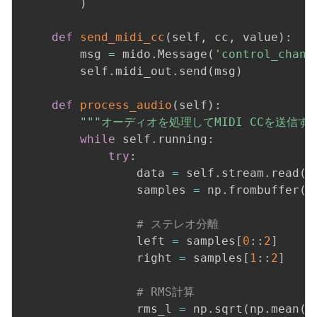
)
def
send_midi_cc
(
self
,
 cc
,
 value
)
:
        msg 
=
 mido
.
Message
(
'control_chang
        self
.
midi_out
.
send
(
msg
)
def
process_audio
(
self
)
:
"""オーディオを処理してMIDI CCを送信す
while
 self
.
running
:
try
:
                data 
=
 self
.
stream
.
read
(
C
                samples 
=
 np
.
frombuffer
(
d
# ステレオ分離
                left 
=
 samples
[
0
:
:
2
]
                right 
=
 samples
[
1
:
:
2
]
# RMS計算
                rms_l 
=
 np
.
sqrt
(
np
.
mean
(
l