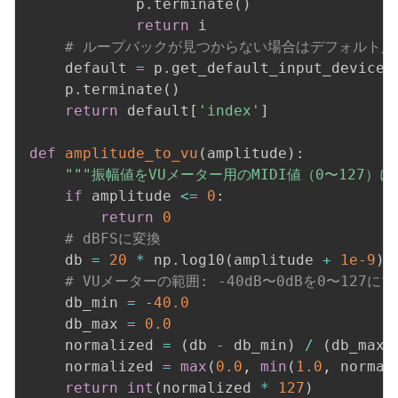
            p
.
terminate
(
)
return
 i

# ループバックが見つからない場合はデフォルト入
    default 
=
 p
.
get_default_input_device_
    p
.
terminate
(
)
return
 default
[
'index'
]
def
amplitude_to_vu
(
amplitude
)
:
"""振幅値をVUメーター用のMIDI値（0〜127）に
if
 amplitude 
<=
0
:
return
0
# dBFSに変換
    db 
=
20
*
 np
.
log10
(
amplitude 
+
1e-9
)
# VUメーターの範囲: -40dB〜0dBを0〜127に
    db_min 
=
-
40.0
    db_max 
=
0.0
    normalized 
=
(
db 
-
 db_min
)
/
(
db_max 
    normalized 
=
max
(
0.0
,
min
(
1.0
,
 normal
return
int
(
normalized 
*
127
)