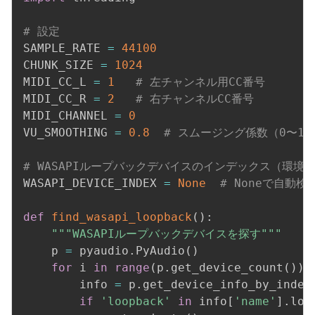
# 設定
SAMPLE_RATE 
=
44100
CHUNK_SIZE 
=
1024
MIDI_CC_L 
=
1
# 左チャンネル用CC番号
MIDI_CC_R 
=
2
# 右チャンネルCC番号
MIDI_CHANNEL 
=
0
VU_SMOOTHING 
=
0.8
# スムージング係数（0〜1
# WASAPIループバックデバイスのインデックス（環境
WASAPI_DEVICE_INDEX 
=
None
# Noneで自動検
def
find_wasapi_loopback
(
)
:
"""WASAPIループバックデバイスを探す"""
    p 
=
 pyaudio
.
PyAudio
(
)
for
 i 
in
range
(
p
.
get_device_count
(
)
)
:
        info 
=
 p
.
get_device_info_by_index
if
'loopback'
in
 info
[
'name'
]
.
low