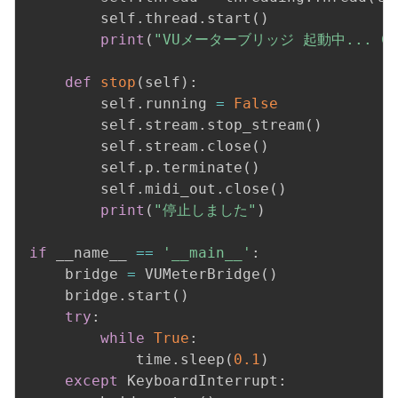
        self
.
thread
.
start
(
)
print
(
"VUメーターブリッジ 起動中... Ct
def
stop
(
self
)
:
        self
.
running 
=
False
        self
.
stream
.
stop_stream
(
)
        self
.
stream
.
close
(
)
        self
.
p
.
terminate
(
)
        self
.
midi_out
.
close
(
)
print
(
"停止しました"
)
if
 __name__ 
==
'__main__'
:
    bridge 
=
 VUMeterBridge
(
)
    bridge
.
start
(
)
try
:
while
True
:
            time
.
sleep
(
0.1
)
except
 KeyboardInterrupt
: