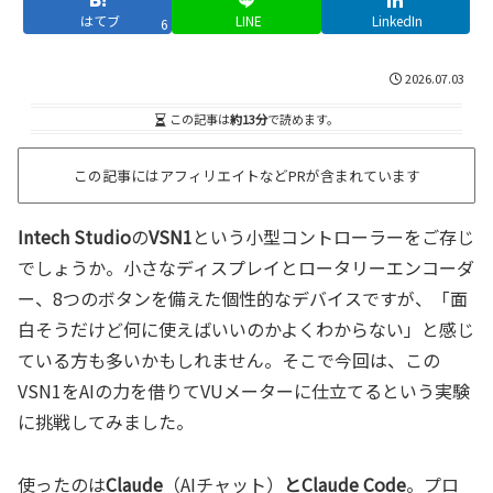
はてブ
LINE
LinkedIn
6
2026.07.03
この記事は
約13分
で読めます。
この記事にはアフィリエイトなどPRが含まれています
Intech Studio
の
VSN1
という小型コントローラーをご存じ
でしょうか。小さなディスプレイとロータリーエンコーダ
ー、8つのボタンを備えた個性的なデバイスですが、「面
白そうだけど何に使えばいいのかよくわからない」と感じ
ている方も多いかもしれません。そこで今回は、この
VSN1をAIの力を借りてVUメーターに仕立てるという実験
に挑戦してみました。
使ったのは
Claude
（AIチャット）
とClaude Code
。プロ