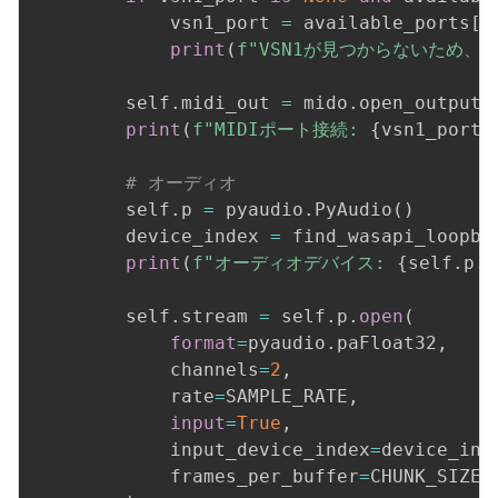
            vsn1_port 
=
 available_ports
[
0
print
(
f"VSN1が見つからないため、
        self
.
midi_out 
=
 mido
.
open_output
(
print
(
f"MIDIポート接続: 
{
vsn1_port
}
# オーディオ
        self
.
p 
=
 pyaudio
.
PyAudio
(
)
        device_index 
=
 find_wasapi_loopba
print
(
f"オーディオデバイス: 
{
self
.
p
.
g
        self
.
stream 
=
 self
.
p
.
open
(
format
=
pyaudio
.
paFloat32
,
            channels
=
2
,
            rate
=
SAMPLE_RATE
,
input
=
True
,
            input_device_index
=
device_ind
            frames_per_buffer
=
CHUNK_SIZE
