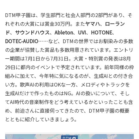
DTM甲子園は、学生部門と社会人部門の2部門があり、そ
れぞれの大賞には賞金30万円。また
ヤマハ
、
ローラン
ド
、
サウンドハウス
、
Ableton
、
UVI
、
HOTONE
、
DOTEC-AUDIO
……など、DTMの世界ではお馴染みの多数
の企業が協賛した賞品も多数用意されています。エントリ
ー期間は7月1日から7月31日。大賞・特別賞の発表は8月
29日に都内のイベントで予定されています。前年同様の枠
組みに加えて、今年特に気になるのが、生成AIとの付き合
い方。歌声AIの利用はOKな一方、メロディやトラックを
生成AIだけで作ったものはNG。AIの扱いについて、そし
てAI時代の音楽制作をどう考えているかといったことも含
め、前迫さんに直接伺ってきたので、DTM甲子園の概要
とともに紹介していきましょう。