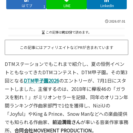
はてブ
LINE
LinkedIn
1
2026.07.01
この記事は
約13分
で読めます。
この記事にはアフィリエイトなどPRが含まれています
DTMステーションでもこれまで紹介し、夏の恒例イベン
トともなってきたDTMコンテスト、DTM甲子園。その第3
回となる
DTM甲子園2026
のエントリーが、7月1日にスタ
ートしました。主催するのは、2018年に欅坂46の「ガラ
スを割れ！」がミリオンセラーを記録、同年のオリコン年
間ランキング作曲家部門で1位を獲得し、NiziUの
「Joyful」やKing & Prince、Snow Manなどへの楽曲提供
でも知られる作曲家、
前迫潤哉さん
が率いる音楽作家事務
所、
合同会社MOVEMENT PRODUCTION
。