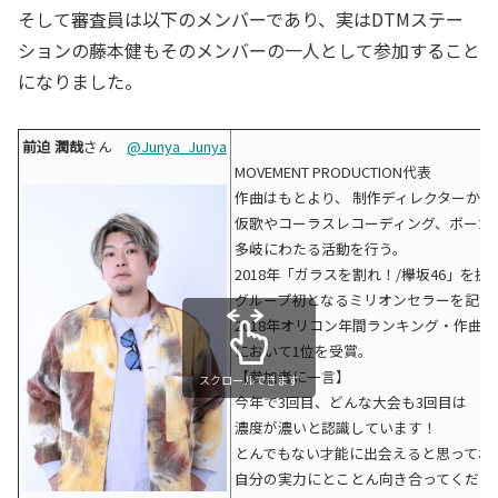
そして審査員は以下のメンバーであり、実はDTMステー
ションの藤本健もそのメンバーの一人として参加すること
になりました。
前迫 潤哉
さん
@Junya_Junya
MOVEMENT PRODUCTION代表
作曲はもとより、 制作ディレクターから
仮歌やコーラスレコーディング、ボーカ
多岐にわたる活動を行う。
2018年「ガラスを割れ！/欅坂46」を提
グループ初となるミリオンセラーを記録
2018年オリコン年間ランキング・作曲
において1位を受賞。
【参加者に一言】
スクロールできます
今年で3回目、どんな大会も3回目は
濃度が濃いと認識しています！
とんでもない才能に出会えると思ってお
自分の実力にとことん向き合ってくださ