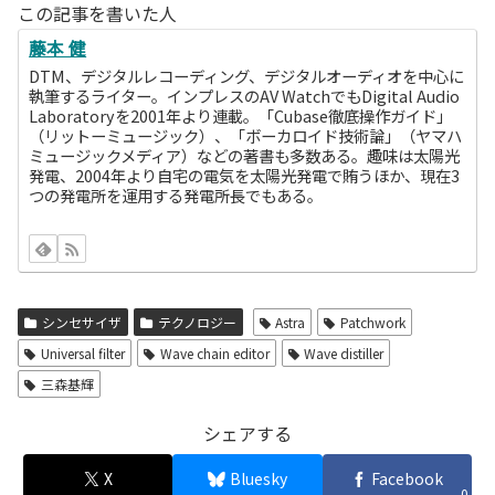
この記事を書いた人
藤本 健
DTM、デジタルレコーディング、デジタルオーディオを中心に
執筆するライター。インプレスのAV WatchでもDigital Audio
Laboratoryを2001年より連載。「Cubase徹底操作ガイド」
（リットーミュージック）、「ボーカロイド技術論」（ヤマハ
ミュージックメディア）などの著書も多数ある。趣味は太陽光
発電、2004年より自宅の電気を太陽光発電で賄うほか、現在3
つの発電所を運用する発電所長でもある。
シンセサイザ
テクノロジー
Astra
Patchwork
Universal filter
Wave chain editor
Wave distiller
三森基輝
シェアする
X
Bluesky
Facebook
0