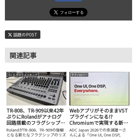
話題のPOST
関連記事
DJ/トラックメイキング
テクノロジー
TR-808、TR-909以来42年
WebアプリがそのままVST
ぶりにRolandがアナログ
プラグインになる!?
回路搭載のフラグシップ
Chromiumで実現する新時
機、TR-1000を発表。PCと
代のプラグイン開発、その
RolandがTR-808、TR-909の後継
ADC Japan 2026での余湖雄一さ
の接続性も完璧
驚きの仕組み【ADC Japan
となる新たなフラグシップのリズ
んによる「One UI, One DSP,