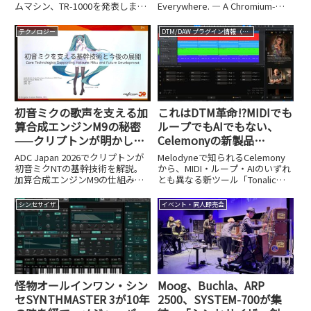
ムマシン、TR-1000を発表しまし
Everywhere. ― A Chromium-
2026レポート④】
た。税込みの実売想定価格は
Based Runtime for Audio
330,000円、発売は2025年10月11
Plugins」というセッションのレ
テクノロジー
DTM/DAW プラグイン情報（VST AU AAX）
日を予定をしています。このTR-
ポート。Webアプリをそのまま
1000にはTR-808お...
VSTプラグインに
初音ミクの歌声を支える加
これはDTM革命!?MIDIでも
算合成エンジンM9の秘密
ループでもAIでもない、
——クリプトンが明かした
Celemonyの新製品
基幹技術と今後の展開
『Tonalic』の破壊力
ADC Japan 2026でクリプトンが
Melodyneで知られるCelemony
【ADC Japan 2026レポー
初音ミクNTの基幹技術を解説。
から、MIDI・ループ・AIのいずれ
加算合成エンジンM9の仕組み、
とも異なる新ツール「Tonalic」
ト③】
データ量を64分の1に圧縮する手
が発売されました。DTM革命とも
法、SDK化計画「NTSDK」まで、
いえるその特徴を解説します。
シンセサイザ
イベント・同人即売会
開発者が語った内容を詳しくレポ
ートします。
怪物オールインワン・シン
Moog、Buchla、ARP
セSYNTHMASTER 3が10年
2500、SYSTEM-700が集