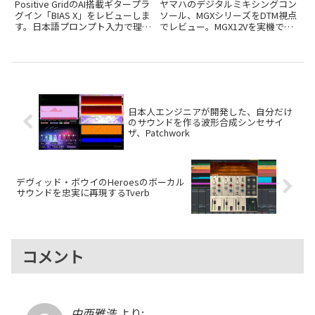
イン、Positive Grid「BIAS
はDTMの強力な武器になる
Positive GridのAI搭載ギタープラ
ヤマハのデジタルミキシングコン
X」。3/31まで18,120円
グイン「BIAS X」をレビューしま
ソール、MGXシリーズをDTM視点
す。日本語プロンプト入力で理想
でレビュー。MGX12Vを実機で検
のサウンドが作れる新機能と、3
証し、32bit/96kHz対応USBオー
月31日までの18,120円セール情
ディオインターフェイス機能、モ
報を紹介します。
ニター切り替え活用術、Cubase
連携、microSD録音、HDMIキャ
プチャまで詳しく解説します。
日本人エンジニアが開発した、自分だけ
のサウンドを作る波形合成シンセサイ
ザ、Patchwork
デヴィッド・ボウイのHeroesのボーカル
サウンドを忠実に再現するTverb
コメント
中西雅浩
より: