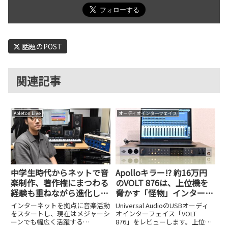
話題のPOST
関連記事
Ableton Live
オーディオインターフェイス
中学生時代からネットで音
Apolloキラー!? 約16万円
楽制作、著作権にまつわる
のVOLT 876は、上位機を
経験も重ねながら進化し続
脅かす「怪物」インターフ
けるtofubeatsさん
ェイスだった
インターネットを拠点に音楽活動
Universal AudioのUSBオーディ
をスタートし、現在はメジャーシ
オインターフェイス「VOLT
ーンでも幅広く活躍する
876」をレビューします。上位モ