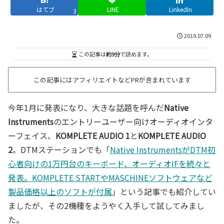
はてブ
LINE
LinkedIn
3
2019.07.09
この記事は
約9分
で読めます。
この記事にはアフィリエイトなどPRが含まれています
今年1月に発表になり、大きな話題を呼んだ
Native
Instruments
のエントリーユーザー向けオーディオインタ
ーフェイス、
KOMPLETE AUDIO 1
と
KOMPLETE AUDIO
2
。DTMステーションでも「
Native InstrumentsがDTM初
心者向けの1万円台のキーボード、オーディオIFを続々と
発表。KOMPLETE STARTやMASCHINEソフトウェアなど
製品価格以上のソフトが付属
」という記事でも紹介してい
ましたが、その2機種をようやく入手して試してみまし
た。