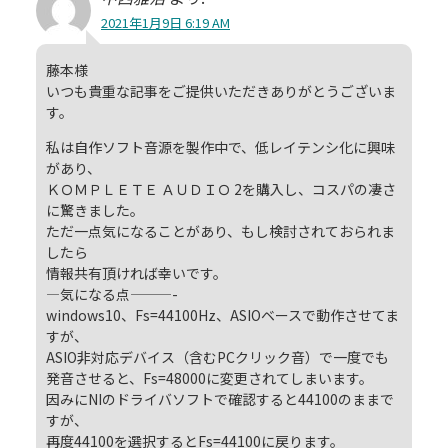
2021年1月9日 6:19 AM
藤本様
いつも貴重な記事をご提供いただきありがとうございま
す。
私は自作ソフト音源を製作中で、低レイテンシ化に興味
があり、
ＫＯＭＰＬＥＴＥ ＡＵＤＩＯ 2を購入し、コスパの凄さ
に驚きました。
ただ一点気になることがあり、もし検討されておられま
したら
情報共有頂ければ幸いです。
—気になる点———-
windows10、Fs=44100Hz、ASIOベースで動作させてま
すが、
ASIO非対応デバイス（含むPCクリック音）で一度でも
発音させると、Fs=48000に変更されてしまいます。
因みにNIのドライバソフトで確認すると44100のままで
すが、
再度44100を選択するとFs=44100に戻ります。