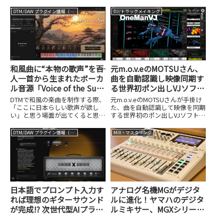
tofubeats(@tofubeats)さん。中
デルApolloを脅かすほどの実力を
学生の頃から自宅で制作を始め、
約16万円という価格とともに検
DTM/DAW プラグイン情報（VST AU AAX）
DJ/トラックメイキング
ネット掲示板や動画サイトを通じ
証しました。
て作品を発表し続けてきたといい
ます。近年ではDJ...
和風曲に“本物の歌声”を――百
元m.o.v.eのMOTSUさん、
人一首から生まれたボーカ
曲を自動認識し映像同期す
ル音源「Voice of the Sun
る世界初ポン出しVJソフ
– Sunrise」
ト、OneManVJを発売
DTMで和風の楽曲を制作する際、
元m.o.v.eのMOTSUさんが手掛け
「ここに日本らしい歌声が欲し
た、曲を自動認識して映像を同期
い」と思う場面が出てくると思い
する世界初のポン出しVJソフト
ます。VOCALOIDやSynthesizer V
「OneManVJ」が発売されまし
などの歌声合成技術は年々進化を
た。5月22日まで4,500円のセー
DTM/DAW プラグイン情報（VST AU AAX）
MIX・マスタリング
遂げていますが、これらで生成し
ル情報も紹介します。
てトラックに入れてみても、どう
もしっくり...
日本語でプロンプト入力す
アナログ名機MGがデジタ
れば理想のギターサウンド
ルに進化！ヤマハのデジタ
が完成!? 次世代型AIプラグ
ルミキサー、MGXシリーズ