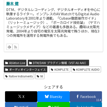
藤本 健
DTM、デジタルレコーディング、デジタルオーディオを中心に
執筆するライター。インプレスのAV WatchでもDigital Audio
Laboratoryを2001年より連載。「Cubase徹底操作ガイド」
（リットーミュージック）、「ボーカロイド技術論」（ヤマハ
ミュージックメディア）などの著書も多数ある。趣味は太陽光
発電、2004年より自宅の電気を太陽光発電で賄うほか、現在3
つの発電所を運用する発電所長でもある。
Ableton Live
DTM/DAW プラグイン情報（VST AU AAX）
オーディオインターフェイス
KOMPLETE
KOMPLETE AUDIO
Native Instruments
NI
シェアする
X
Bluesky
Facebook
114