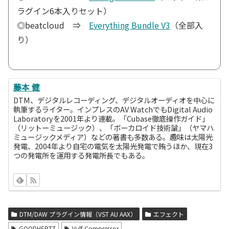
ラグイン6本入りセット）
◎beatcloud ⇒
Everything Bundle V3
（全部入
り）
藤本 健
DTM、デジタルレコーディング、デジタルオーディオを中心に
執筆するライター。インプレスのAV WatchでもDigital Audio
Laboratoryを2001年より連載。「Cubase徹底操作ガイド」
（リットーミュージック）、「ボーカロイド技術論」（ヤマハ
ミュージックメディア）などの著書も多数ある。趣味は太陽光
発電、2004年より自宅の電気を太陽光発電で賄うほか、現在3
つの発電所を運用する発電所長でもある。
DTM/DAW プラグイン情報（VST AU AAX）
エフェクト
GOODHERTZ
Vulf Compressor