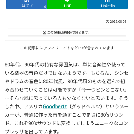
はてブ
LINE
LinkedIn
4
2019.08.06
この記事は
約9分
で読めます。
この記事にはアフィリエイトなどPRが含まれています
80年代、90年代の特有な雰囲気は、単に音楽性や使って
いる楽器の音色だけではないようです。もちろん、シンセ
やドラムの音色に80年代風、90年代風のものを選んで組
み合わせていくことは可能ですが「今一つピンとこない」
…そんな風に思っている人も少なくないと思います。そう
した中、アメリカ
Goodhertz
（
グッドヘルツ）というメー
カーが、普通に作った音を通すことでまさに80’sサウン
ド、これぞ90’sサウンドに変換してしまうユニークなコン
プレッサを出しています。