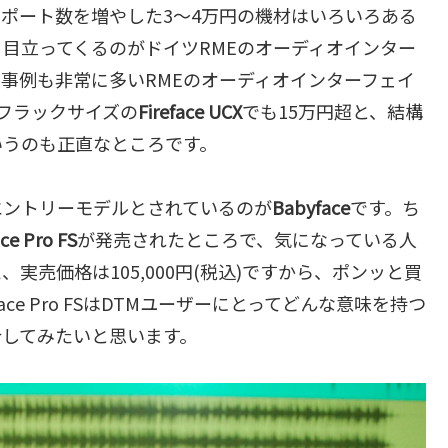
ポート数を増やした3～4万円の機材はいろいろある
目立ってくるのがドイツRMEのオーディオインター
事例も非常に多いRMEのオーディオインターフェイ
ーフラックサイズの
Fireface UCX
でも15万円超と、結構
いうのも正直なところです。
エントリーモデルとされているのが
Babyface
です。ち
ce Pro FS
が発売されたところで、気になっている人
売価格は105,000円(税込)ですから、ポンッと買
ce Pro FSはDTMユーザーにとってどんな意味を持つ
介してみたいと思います。