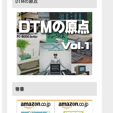
DTMの原点
著書