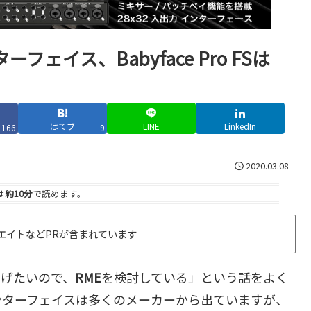
イス、Babyface Pro FSは
はてブ
LINE
LinkedIn
166
9
2020.03.08
は
約10分
で読めます。
エイトなどPRが含まれています
上げたいので、
RME
を検討している」という話をよく
ンターフェイスは多くのメーカーから出ていますが、