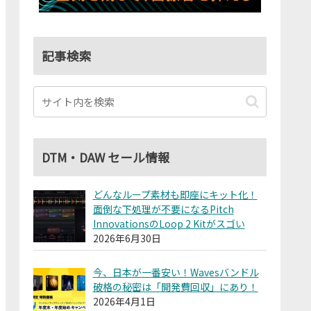
記事検索
DTM・DAW セール情報
どんなループ素材も即座にキット化！
面倒な下処理が不要になるPitch
InnovationsのLoop 2 Kitがスゴい
2026年6月30日
今、日本が一番安い！Wavesバンドル
破格の秘密は「開発費回収」にあり！
2026年4月1日