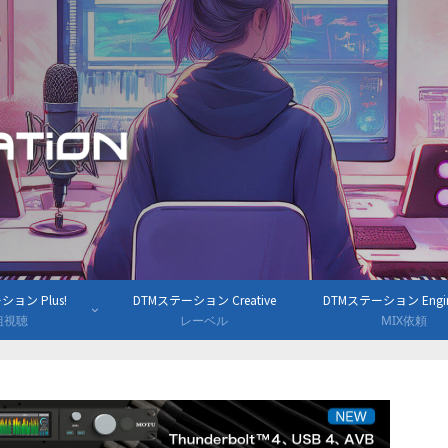
ョン Plus!
DTMステーション Creative
DTMステーション Engine
組視聴
レーベル
MIX依頼