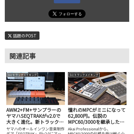
話題のPOST
関連記事
DJ/トラックメイキング
DJ/トラックメイキング
AWM2+FM+サンプラーの
憧れのMPCがミニになって
ヤマハSEQTRAKがv2.0で
62,800円。伝説の
大きく進化。新トラック機
MPC60/3000を継承した
能とDAW連携を深掘りする
MPC Sampleが発売開始！
ヤマハのオールインワン音楽制作
Akai Professionalから、
ギア「SEQTRAK」がv2.0にアッ
MPC60/3000の伝統を受け継ぐ小