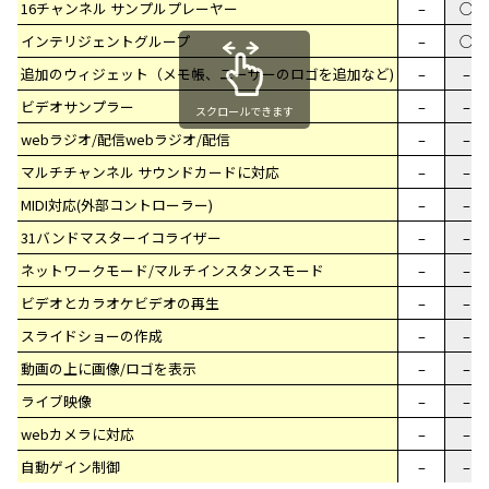
16チャンネル サンプルプレーヤー
–
○
インテリジェントグループ
–
○
追加のウィジェット（メモ帳、ユーザーのロゴを追加など)
–
–
ビデオサンプラー
–
–
スクロールできます
webラジオ/配信webラジオ/配信
–
–
マルチチャンネル サウンドカードに対応
–
–
MIDI対応(外部コントローラー)
–
–
31バンドマスターイコライザー
–
–
ネットワークモード/マルチインスタンスモード
–
–
ビデオとカラオケビデオの再生
–
–
スライドショーの作成
–
–
動画の上に画像/ロゴを表示
–
–
ライブ映像
–
–
webカメラに対応
–
–
自動ゲイン制御
–
–