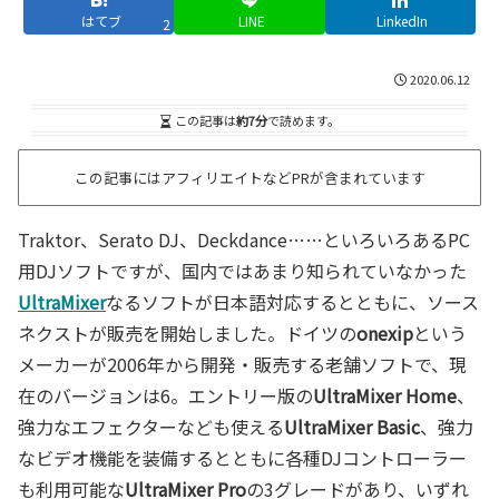
はてブ
LINE
LinkedIn
2
2020.06.12
この記事は
約7分
で読めます。
この記事にはアフィリエイトなどPRが含まれています
Traktor、Serato DJ、Deckdance……といろいろあるPC
用DJソフトですが、国内ではあまり知られていなかった
UltraMixer
なるソフトが日本語対応するとともに、ソース
ネクストが販売を開始しました。ドイツの
onexip
という
メーカーが2006年から開発・販売する老舗ソフトで、現
在のバージョンは6。エントリー版の
UltraMixer Home
、
強力なエフェクターなども使える
UltraMixer Basic
、強力
なビデオ機能を装備するとともに各種DJコントローラー
も利用可能な
UltraMixer Pro
の3グレードがあり、いずれ