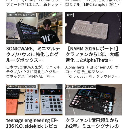
プデートされました。新トラック
型モデル「MPC Sample」が発売
機能とDAW連携の強化ポイント
されました。62,800円という価格
を詳しく解説します。
と特徴を解説します。
DJ/トラックメイキング
DAW
SONICWARE、ミニマルテ
【NAMM 2026レポート1】
クノ/ハウスに特化したグ
クラファンから1年、大幅
ルーヴボックス
進化したAlphaTheta
「MINIMAL」発表 —
TORAIZのコード進行生成
日本のSONICWAREが、ミニマル
AlphaTheta（旧Pioneer DJ）の
303/808/909系サウンドを
マシン、Chordcatの実力
テクノ/ハウスに特化したグルー
コード進行生成マシン
ヴボックス「MINIMAL」を
「Chordcat」を、クラウドファ
再構築
Superbooth 26で発表しました。
ンディングから1年後の進化を踏
303/808/909系サウンドの再構築
まえてレビューします。
DJ/トラックメイキング
DJ/トラックメイキング
という特徴を解説します。
teenage engineering EP-
クラファン1億円超えから
136 K.O. sidekick レビュ
約2年。ミューシグナルの