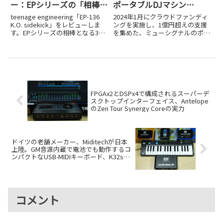
ー：EPシリーズの「相棒」
ポータブルDJマシン
は、3万円を切るデジタル
「FJ1」が一般販売開始、
teenage engineering「EP-136
2024年1月にクラウドファンディ
ミキサーの決定版だった
残り80台！
K.O. sidekick」をレビューしま
ングを実施し、1億円超えの支援
す。EPシリーズの相棒となる3万
を集めた、ミューシグナルのポー
円以下のデジタルミキサーとして
タブルDJマシン「FJ1」。約2年
の実力を検証しました。
の開発期間を経て、9月にクラフ
ァンサポーター向けの出荷を完了
し、このたび一般販売が開始され
ました。初期ロット20...
FPGAx2とDSPx4で構成されるスーパーデ
スクトップインターフェイス、Antelope
のZen Tour Synergy Coreの実力
ドイツの老舗メーカー、Miditechが日本
上陸。GM音源内蔵で電池でも動作するコ
ンパクトなUSB-MIDIキーボード、K32sが
便利!
コメント