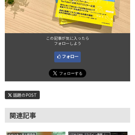
この記事が気に入ったら
フォローしよう
フォロー
話題のPOST
関連記事
イベント・同人即売会
DTM/DAW プラグイン情報（VST AU AAX）