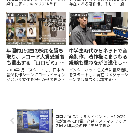
楽作曲家に、キャリアや制作、著
存在である著作権、そして一般社
作権管理の現実についてインタビ
団法人日本音楽著作権協会
ューしました。
JASRAC。DTMステーションでは
作曲・アレンジ
Ableton Live
これまでも、杉山勝彦さん、神前
暁さん、tofubeatsさん、Akira
Sunsetさん...
年間約150曲の採用を勝ち
中学生時代からネットで音
取り、レコード大賞受賞者
楽制作、著作権にまつわる
も輩出する「山口ゼミ」の
経験も重ねながら進化し続
凡人がプロ作曲家になるた
けるtofubeatsさん
2013年1月にスタートし、日本の
インターネットを拠点に音楽活動
めの仕組み
音楽制作シーンにコーライティン
をスタートし、現在はメジャーシ
グという文化を根付かせてきた作
ーンでも幅広く活躍する
曲家育成講座「山口ゼミ」。3ヶ
tofubeats(@tofubeats)さん。中
月を1期として活動を続けてきた
学生の頃から自宅で制作を始め、
この講座が、2025年1月をもっ
ネット掲示板や動画サイトを通じ
て、ついに第50期という大きな節
て作品を発表し続けてきたといい
目を迎えます。その卒業...
ます。近年ではDJ...
コロナ禍における大イベント、M3-2020
秋が無事に開催。音系・メディアミック
ス同人即売会の様子を見てきた