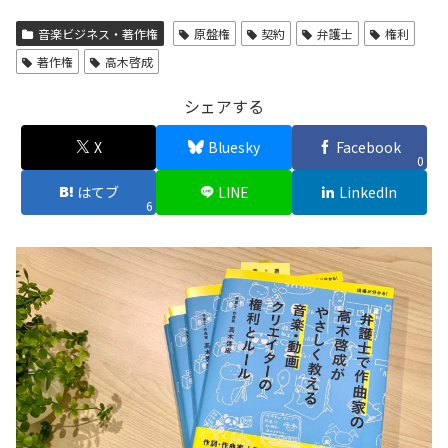
音楽ビジネス・著作権
原盤権
契約
弁護士
権利
著作権
高木啓成
シェアする
X
Bluesky
Facebook
0
はてブ
LINE
LinkedIn
6