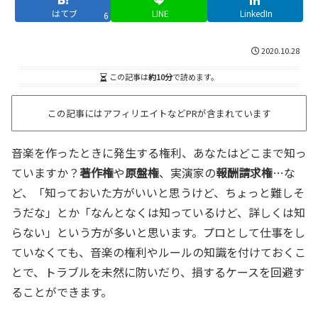
はてブ
LINE
LinkedIn
6
2020.10.28
この記事は
約10分
で読めます。
この記事にはアフィリエイトなどPRが含まれています
音楽を作ったときに発生する権利、あなたはどこまで知っ
ていますか？
著作権
や
原盤権
、実演家の
報酬請求権
…な
ど、「知っておいた方がいいと思うけど、ちょっと難しそ
うだな」とか「なんとなくは知っているけど、詳しくは知
らない」という方が多いと思います。プロとして仕事をし
ていなくても、音楽の権利やルールの知識を付けておくこ
とで、トラブルを未然に防いだり、損するケースを回避す
ることができます。