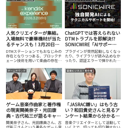
人気クリエイターが集結。
ChatGPTでは答えられない
入場無料で豪華機材が当た
DTMトラブルを即解決!?
るチャンスも！3月20日開
SONICWIRE「AIサポー
催のKENDRIX EXPERIENCE
ト」が約30年分の事例で実
DTMステーションでもおなじみの
プラグインが突然起動しなくなっ
が参加受付中
現した、専用AIの実力
存在となりつつある、ブロックチ
たり、ライブラリが読み込めなか
ェーン技術を用いて楽曲の存在証
ったり、認証エラーで弾かれた
明を発行するサービス、
り……。DTMerなら誰しも、こう
KENDRIX（ケンドリックス）。
したトラブルに頭を抱えた経験が
ゲームサウンド
音楽ビジネス・著作権
JASRACが推進するこのDXプロジ
ありますよね。慣れている人でも
ェクトが主催するイベント
解決に時間がかかることがあり、
「KENDRIX EXPERIE...
初心者にとってはなおさら高い...
ゲーム音楽作曲家と著作権
「JASRAC嫌い」はもう古
の現実――関美奈子・光田康
い？和田貴史さんと見るア
典・古代祐三が語るキャリ
ンケート結果から分かる、
ア、制作、そして著作権管
変化するクリエイターとの
関美奈子さん、光田康典さん、古
音楽クリエイターとして活動して
理
関係性
代祐三さんという著名なゲーム音
いく上で、切っても切り離せない