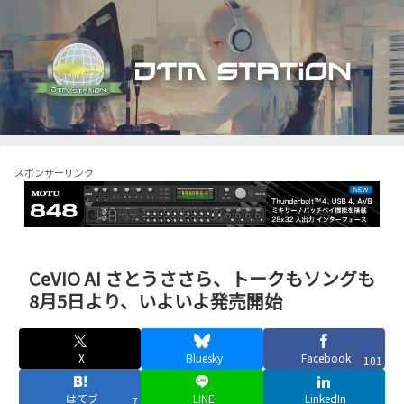
スポンサーリンク
CeVIO AI さとうささら、トークもソングも
8月5日より、いよいよ発売開始
X
Bluesky
Facebook
101
はてブ
LINE
LinkedIn
7