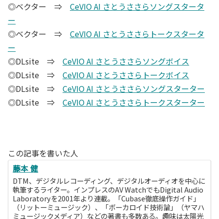
◎ベクター ⇒
CeVIO AI さとうささらソングスタータ
ー
◎ベクター ⇒
CeVIO AI さとうささらトークスタータ
ー
◎DLsite ⇒
CeVIO AI さとうささらソングボイス
◎DLsite ⇒
CeVIO AI さとうささらトークボイス
◎DLsite ⇒
CeVIO AI さとうささらソングスターター
◎DLsite ⇒
CeVIO AI さとうささらトークスターター
この記事を書いた人
藤本 健
DTM、デジタルレコーディング、デジタルオーディオを中心に
執筆するライター。インプレスのAV WatchでもDigital Audio
Laboratoryを2001年より連載。「Cubase徹底操作ガイド」
（リットーミュージック）、「ボーカロイド技術論」（ヤマハ
ミュージックメディア）などの著書も多数ある。趣味は太陽光