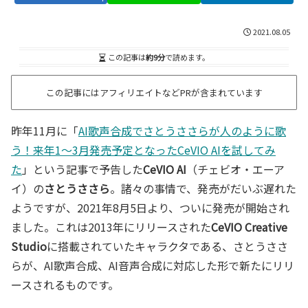
2021.08.05
この記事は
約9分
で読めます。
この記事にはアフィリエイトなどPRが含まれています
昨年11月に「
AI歌声合成でさとうささらが人のように歌
う！来年1～3月発売予定となったCeVIO AIを試してみ
た
」という記事で予告した
CeVIO AI
（チェビオ・エーア
イ）の
さとうささら
。諸々の事情で、発売がだいぶ遅れた
ようですが、2021年8月5日より、ついに発売が開始され
ました。これは2013年にリリースされた
CeVIO Creative
Studio
に搭載されていたキャラクタである、さとうささ
らが、AI歌声合成、AI音声合成に対応した形で新たにリリ
ースされるものです。