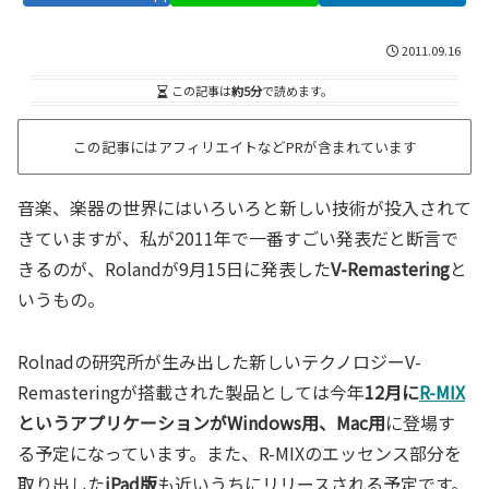
2011.09.16
この記事は
約5分
で読めます。
この記事にはアフィリエイトなどPRが含まれています
音楽、楽器の世界にはいろいろと新しい技術が投入されて
きていますが、私が2011年で一番すごい発表だと断言で
きるのが、Rolandが9月15日に発表した
V-Remastering
と
いうもの。
Rolnadの研究所が生み出した新しいテクノロジーV-
Remasteringが搭載された製品としては今年
12月に
R-MIX
というアプリケーションがWindows用、Mac用
に登場す
る予定になっています。また、R-MIXのエッセンス部分を
取り出した
iPad版
も近いうちにリリースされる予定です。