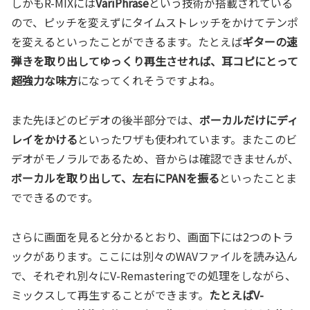
しかもR-MIXには
VariPhrase
という技術が搭載されている
ので、ピッチを変えずにタイムストレッチをかけてテンポ
を変えるといったことができるます。たとえば
ギターの速
弾きを取り出してゆっくり再生させれば、耳コピにとって
超強力な味方
になってくれそうですよね。
また先ほどのビデオの後半部分では、
ボーカルだけにディ
レイをかける
といったワザも使われています。またこのビ
デオがモノラルであるため、音からは確認できませんが、
ボーカルを取り出して、左右にPANを振る
といったことま
でできるのです。
さらに画面を見ると分かるとおり、画面下には2つのトラ
ックがあります。ここには別々のWAVファイルを読み込ん
で、それぞれ別々にV-Remasteringでの処理をしながら、
ミックスして再生することができます。
たとえばV-