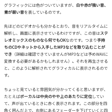
グラフィックには色がついていますが、
白や赤が強い音、
青が弱い音
を表しているのです。
先ほどのビデオからも分かるとおり、音をリアルタイムに
解析し、画面に表示させているわけですが、この音は
ステ
レオミックスのものなら何でもOK
なのです。つまり
手持
ちのCDやネットから入手したMP3などを取り込むことが
でき
（詳細は確認できていませんがMP3などは予めWAVに
変換する必要があるかもしれません）
、
それを再生させる
と、このように解析されてグラフィカルに表示されるので
す。
ちょっと見ていると雰囲気が分かってくると思いますが、
たとえば
ボーカルは中央のやや上のあたりに定位
してい
て、声が出ているときに赤く表示されます。この部分を四
角く囲んだ上で、右側にあるフェーダーを下げていくと四