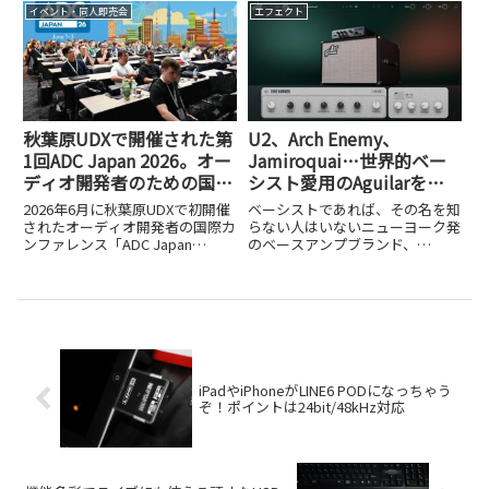
法、SDK化計画「NTSDK」まで、
ゼロから半日で完成させた手順
イベント・同人即売会
エフェクト
開発者が語った内容を詳しくレポ
を、PythonやLuaのコード例とと
ートします。
もに紹介します。
秋葉原UDXで開催された第
U2、Arch Enemy、
1回ADC Japan 2026。オー
Jamiroquai…世界的ベー
ディオ開発者のための国際
シスト愛用のAguilarを
カンファレンスがついに日
KORGがAIでプラグイン
2026年6月に秋葉原UDXで初開催
ベーシストであれば、その名を知
本上陸
化！「Aguilar Plugin
されたオーディオ開発者の国際カ
らない人はいないニューヨーク発
ンファレンス「ADC Japan
のベースアンプブランド、
Suite」開発者インタビュ
2026」をレポート。JUCEを軸に
Aguilar Amplification。U2の
ー
DSP、AI×オーディオ、MIDI 2.0
Adam Clayton、Arch Enemyの
など最前線の話題や、
Sharlee D'Angelo、Alicia Keys
Dreamtonics開発のAI同時通訳シ
の...
ステムまで詳しく紹介します。
iPadやiPhoneがLINE6 PODになっちゃう
ぞ！ポイントは24bit/48kHz対応