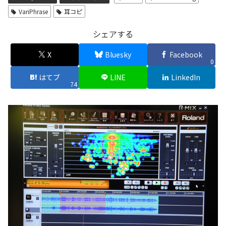
VariPhrase
耳コピ
シェアする
X
Bluesky
Facebook
0
はてブ
LINE
LinkedIn
74