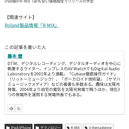
iPad版のR-MIX Tabも安い価格設定でリリースの予定
【関連サイト】
Roland製品情報「R-MIX」
この記事を書いた人
藤本 健
DTM、デジタルレコーディング、デジタルオーディオを中心に
執筆するライター。インプレスのAV WatchでもDigital Audio
Laboratoryを2001年より連載。「Cubase徹底操作ガイド」
（リットーミュージック）、「ボーカロイド技術論」（ヤマハ
ミュージックメディア）などの著書も多数ある。趣味は太陽光
発電、2004年より自宅の電気を太陽光発電で賄うほか、現在3
つの発電所を運用する発電所長でもある。
iPad/iPhone
テクノロジー
R-MIX
V-Remastering