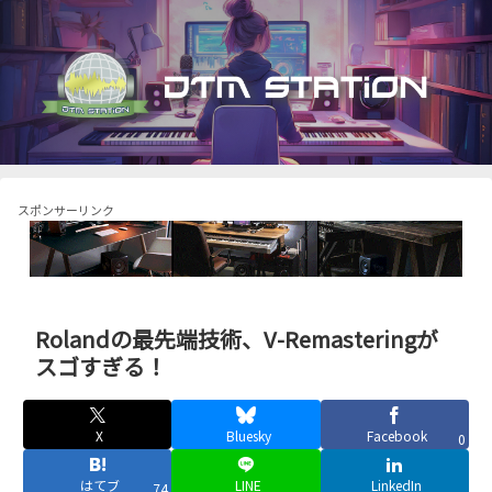
スポンサーリンク
Rolandの最先端技術、V-Remasteringが
スゴすぎる！
X
Bluesky
Facebook
0
はてブ
LINE
LinkedIn
74