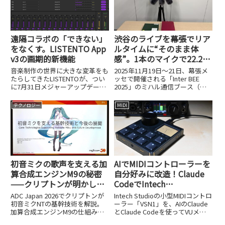
遠隔コラボの「できない」
渋谷のライブを幕張でリア
をなくす。LISTENTO App
ルタイムに“そのまま体
v3の画期的新機能
感”。1本のマイクで22.2ch
を実現するミハル通信の挑
音楽制作の世界に大きな変革をも
2025年11月19日～21日、幕張メ
戦【Inter BEE 2025】
たらしてきたLISTENTOが、つい
ッセで開催される「Inter BEE
に7月31日メジャーアップデート
2025」のミハル通信ブース（ホ
を果たしました。Abbey Road
ール3 No.3216）で、これまでに
Studiosの一部である
ない音響体験ができます。渋谷の
テクノロジー
MIDI
Audiomoversが開発するこの遠
ライブ会場で演奏される「コアラ
隔コラボレーションツールは、世
モード.」のライブを、ELL Li...
界中どこか...
初音ミクの歌声を支える加
AIでMIDIコントローラーを
算合成エンジンM9の秘密
自分好みに改造！Claude
——クリプトンが明かした
CodeでIntech
基幹技術と今後の展開
Studio「VSN1」をVUメー
ADC Japan 2026でクリプトンが
Intech Studioの小型MIDIコントロ
【ADC Japan 2026レポー
ター化してみた
初音ミクNTの基幹技術を解説。
ーラー「VSN1」を、AIのClaude
加算合成エンジンM9の仕組み、
とClaude Codeを使ってVUメー
ト③】
データ量を64分の1に圧縮する手
ターに改造。プログラミング知識