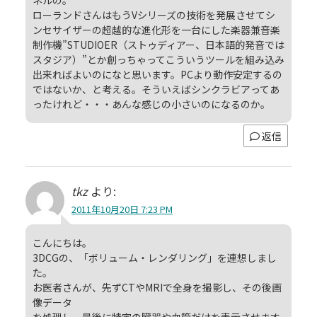
ローランドさんはもうVシリーズの技術を発展させてシ
ンセサイザーの超越的な進化形を一台にした楽器兼音楽
制作機”STUDIOER（ストゥディアー、日本語的発音では
スタジア）”とか創っちゃってこういうツールを組み込み
出来ればよいのになと思います。PCより動作安定するの
ではないか、と考える。そういえばシンクラビアってあ
ったけれど・・・あんな感じの小さいのになるのか。
返信
tkz
より:
2011年10月20日 7:23 PM
こんにちは。
3DCGの、「ボリューム・レンダリング」を連想しまし
た。
お医者さんが、先ずCTやMRIで全身を撮影し、その後画
像データ
を処理し、最後に特定の臓器や血管だけを表示させます