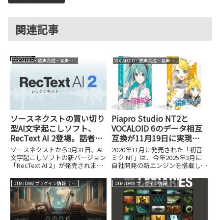
関連記事
VOCALOID・歌声合成・音声合成
VOCALOID・歌声合成・音声合成
ソースネクストの買い切り
Piapro Studio NT2と
型AI文字起こしソフト、
VOCALOID 6のデータ相互
RecText AI 2登場。話者分
互換が11月19日に実現。
離機能を新搭載し、グレー
鏡音リン・レンNTリリー
ソースネクストから3月31日、AI
2020年11月に発売された「初音
ドアップした最新版をチェ
スを機に加速するNTプロ
文字起こしソフトの新バージョン
ミク NT」は、今年2025年3月に
「RecText AI 2」が発売されまし
自社開発の新エンジンを搭載した
ック
ジェクト
た。価格は9,980円（税込）のダ
バージョン（「初音ミク
ウンロード版で、初代と同じく買
NT（Ver.2）」）へとメジャーア
DTM/DAW プラグイン情報（VST AU AAX）
DTM/DAW プラグイン情報（VST AU AAX）
い切り型・オフライン処理という
ップデートされました（過去記事
基本コンセプトを引き継ぎつつ、
参照）。それから約半年後の10
複数の新機...
月15日には「鏡音リ...