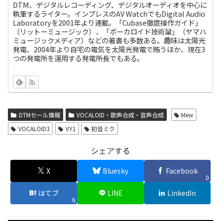
DTM、デジタルレコーディング、デジタルオーディオを中心に
執筆するライター。インプレスのAV WatchでもDigital Audio
Laboratoryを2001年より連載。「Cubase徹底操作ガイド」
（リットーミュージック）、「ボーカロイド技術論」（ヤマハ
ミュージックメディア）などの著書も多数ある。趣味は太陽光
発電、2004年より自宅の電気を太陽光発電で賄うほか、現在3
つの発電所を運用する発電所長でもある。
DTMセール情報
VOCALOID・歌声合成・音声合成
Mew
VOCALOID3
VY1
初音ミク
シェアする
X
Bluesky
Facebook
0
はてブ
LINE
LinkedIn
6