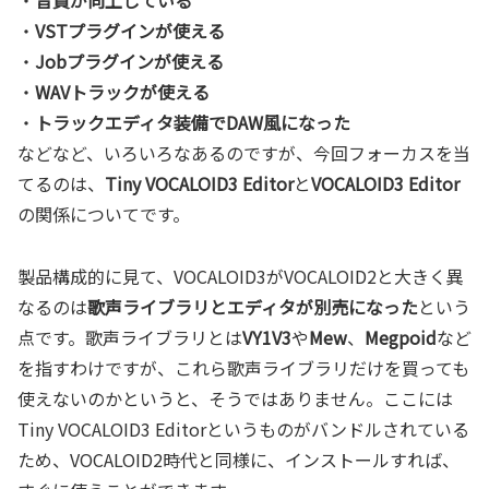
・
音質が向上している
・
VSTプラグインが使える
・
Jobプラグインが使える
・
WAVトラックが使える
・
トラックエディタ装備でDAW風になった
などなど、いろいろなあるのですが、今回フォーカスを当
てるのは、
Tiny VOCALOID3 Editor
と
VOCALOID3 Editor
の関係についてです。
製品構成的に見て、VOCALOID3がVOCALOID2と大きく異
なるのは
歌声ライブラリとエディタが別売になった
という
点です。歌声ライブラリとは
VY1V3
や
Mew
、
Megpoid
など
を指すわけですが、これら歌声ライブラリだけを買っても
使えないのかというと、そうではありません。ここには
Tiny VOCALOID3 Editorというものがバンドルされている
ため、VOCALOID2時代と同様に、インストールすれば、