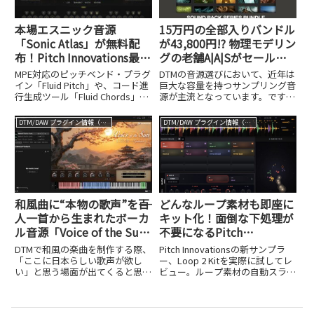
本場エスニック音源
15万円の全部入りバンドル
「Sonic Atlas」が無料配
が43,800円!? 物理モデリン
布！Pitch Innovations最大
グの老舗A|A|Sがセール展
70％オフのブラックフライ
開中
MPE対応のピッチベンド・プラグ
DTMの音源選びにおいて、近年は
デーセールも開催中
イン「Fluid Pitch」や、コード進
巨大な容量を持つサンプリング音
行生成ツール「Fluid Chords」な
源が主流となっています。です
ど、革新的なMIDIパフォーマンス
が、数十GBから時には数TBもの
プラグインを開発し、DTMステー
大容量ライブラリは、リアルなサ
DTM/DAW プラグイン情報（VST AU AAX）
DTM/DAW プラグイン情報（VST AU AAX）
ションでも度々紹介してきたイン
ウンドを得られる反面、パソコン
ドのメーカー、Pitch I...
のストレージを激しく圧迫すると
いう悩みを抱える方も多いはず...
和風曲に“本物の歌声”を――百
どんなループ素材も即座に
人一首から生まれたボーカ
キット化！面倒な下処理が
ル音源「Voice of the Sun
不要になるPitch
– Sunrise」
InnovationsのLoop 2 Kit
DTMで和風の楽曲を制作する際、
Pitch Innovationsの新サンプラ
がスゴい
「ここに日本らしい歌声が欲し
ー、Loop 2 Kitを実際に試してレ
い」と思う場面が出てくると思い
ビュー。ループ素材の自動スライ
ます。VOCALOIDやSynthesizer V
ス＆グループ化、ラウンドロビン
などの歌声合成技術は年々進化を
自動生成、ラジアルシーケンサま
遂げていますが、これらで生成し
で詳しく解説します。50％オフの