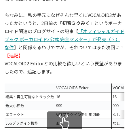
ちなみに、私の手元になぜそんな早くにVOCALOID3があ
ったかというと、2日前の「
初音ミクみく
」というボーカ
ロイド関連のブログサイトの記事【
「オフィシャルガイド
ブック ボーカロイド3公式 完全マスター」が発売（？）
な件
】と関係あるわけですが、それついてはまた次回に！
【追記】
VOCALOID2 Editorとの比較も欲しいという要望がありま
したので、追記します。
VOCALOID3 Editor
VOCALOID
編集・再生可能なトラック数
16
16
最大小節数
999
999
エフェクト
VSTプラグインを利用可能
なし
Jobプラグイン機能
あり
なし