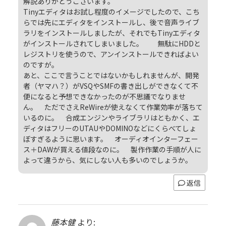
解説ありがとうございます。
Tinyエディタはお試し程度のイメージでしたので、こち
らでは先にエディタをインストールし、後で音声ライブ
ラリをインストールしましたが、それでもTinyエディタ
がインストールされてしまいました。 無駄にHDDと
レジストリを使うので、アンインストールできればよい
のですが。
あと、ここで言うことではないかもしれませんが、開発
者（ヤマハ？）がVSQやSMFの書き出しができなくて不
便になると予想できなかったのが不思議でなりませ
ん。 ただでさえReWireが使えなくて作業効率が落ちて
いるのに。 合成エンジンやライブラリはともかく、エ
ディタはフリーのUTAUやDOMINOなどにくらべてしょ
ぼすぎるように思います。 オーディオインターフェー
ス＋DAWが買える値段なのに。 製作作業の手順が人に
よって違うから、気にしない人も多いのでしょうか。
返信
藤本健
より: