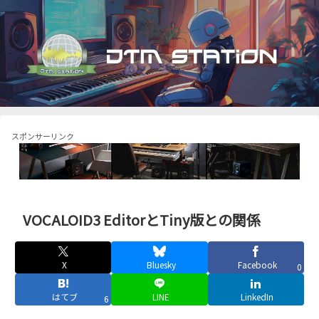
スポンサーリンク
VOCALOID3 EditorとTiny版との関係
X
Bluesky
Facebook
0
はてブ
LINE
LinkedIn
6