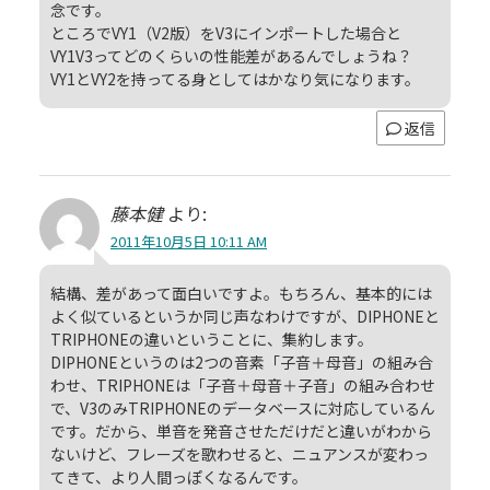
念です。
ところでVY1（V2版）をV3にインポートした場合と
VY1V3ってどのくらいの性能差があるんでしょうね？
VY1とVY2を持ってる身としてはかなり気になります。
返信
藤本健
より:
2011年10月5日 10:11 AM
結構、差があって面白いですよ。もちろん、基本的には
よく似ているというか同じ声なわけですが、DIPHONEと
TRIPHONEの違いということに、集約します。
DIPHONEというのは2つの音素「子音＋母音」の組み合
わせ、TRIPHONEは「子音＋母音＋子音」の組み合わせ
で、V3のみTRIPHONEのデータベースに対応しているん
です。だから、単音を発音させただけだと違いがわから
ないけど、フレーズを歌わせると、ニュアンスが変わっ
てきて、より人間っぽくなるんです。