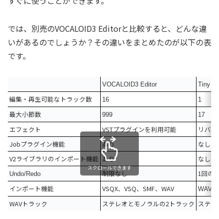
すぐに使うことができます。
では、別売のVOCALOID3 Editorと比較すると、どんな違
いがあるのでしょうか？その違いをまとめたのが以下の表
です。
VOCALOID3 Editor
Tiny V
編集・再生可能なトラック数
16
1
最大小節数
999
17
エフェクト
VSTプラグインを利用可能
リバー
Jobプラグイン機能
あり
なし
V2ライブラリのインポート機能
あり
なし
スクロールできます
制限なし
1回の
Undo/Redo
インポート機能
VSQX、VSQ、SMF、WAV
WAV
WAVトラック
ステレオとモノラルの2トラック
ステレ