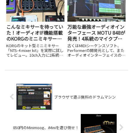
のような数値入力のシーケンスソ
Arturiaが近年、オーディオイン
フト...
ターフェイスの分野...
こんなミキサーを待ってい
万能な最強オーディオイン
た！オーディオIF機能搭載
ターフェース MOTU 848が
のKORGのミニミキサー、
発売！4系統のマイクプリ
NTS-4が超強力で便利だ！
と12系統のアナログ出力を
KORGのキット型ミニミキサー
古くはMIDIシーケンスソフト、
備えた28×32入出力、
「NTS-4 mixer kit」を実際に試し
Performerの開発元として、また
てレビュー。10ch入力に2系統デ
オーディオインターフェイスの黎
TB4/USB4、Milan対応
ジタルエフェクト、
明期から業界をリードしてきた
AVBなどを搭載
SEND/RETURNを備え、USBオー
MOTU。そんなプロフェッショナ
ディオ/MIDIインターフェイス機
ルな現場から絶大な信頼を得る
能も搭載。コンパクトに制作環境
MOTUから、ThunderboltやUSB-
を完結できる魅力を詳しく解説し
Cに対...
ます。
ブラウザで遊ぶ無料のドラムマシン
850円のMinimoog、iMiniを遊び倒せ！