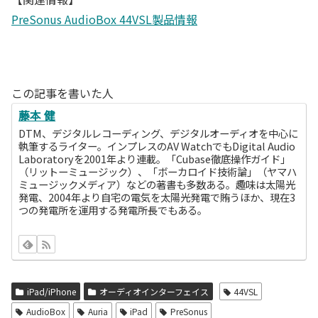
PreSonus AudioBox 44VSL製品情報
この記事を書いた人
藤本 健
DTM、デジタルレコーディング、デジタルオーディオを中心に
執筆するライター。インプレスのAV WatchでもDigital Audio
Laboratoryを2001年より連載。「Cubase徹底操作ガイド」
（リットーミュージック）、「ボーカロイド技術論」（ヤマハ
ミュージックメディア）などの著書も多数ある。趣味は太陽光
発電、2004年より自宅の電気を太陽光発電で賄うほか、現在3
つの発電所を運用する発電所長でもある。
iPad/iPhone
オーディオインターフェイス
44VSL
AudioBox
Auria
iPad
PreSonus