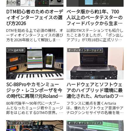
DTM初心者のためのオーデ
ベータ版から約1年、700
ィオインターフェイスの選
人以上のベータテスターの
び方2026
フィードバックから生まれ
た日本製「ポン出しアプ
DTMを始める上で必須の機材、オ
以前DTMステーションでも紹介し
リ」を試してみた
ーディオインターフェイスの選び
たことありましたが、「ポン出し
方を2026年版として解説しま
アプリ」が7月18日に正式リリー
す。初心者が失敗しないための選
スされました。これはその名の通
定ポイントを紹介します。
り、iPhoneやiPad、MacでBGMや
DTM温故知新
オーディオインターフェイス
効果音の「ポン出し」ができるア
プリケーションで、ボタンをタッ
プするだけで...
SC-88Proやカモンミュー
ハードウェアとソフトウェ
ジック・レコンポーザを今
アのハイブリッド環境に最
の時代に再現!?元Roland技
適化された、Arturiaのフラ
術者が個人でリリースした
ッグシップオーディオI/F
80年代後半～90年代に一大ブー
フランスに拠点を置くArturia
iOSアプリ、UK-868がスゴ
AudioFuse 16Rig
ムとなったミュージ君やミュージ
は、優れたソフトウェア音源やア
郎をはじめとするDTMの世界。
ナログシンセサイザの名機を現代
イ!
RolandのSC-88ProやYAMAHAの
に蘇らせることで、多くのDTMユ
MU100などの外部MIDI音源を、カ
ーザーやミュージシャンから絶大
MIX・マスタリング
オーディオインターフェイス
モンミュージックのレコンポーザ
な支持を得ているメーカー。その