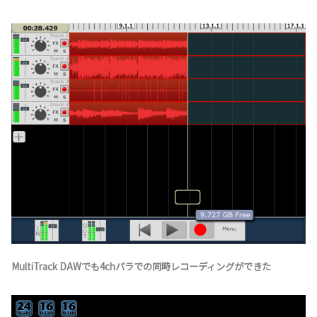
MultiTrack DAWでも4chパラでの同時レコーディングができた