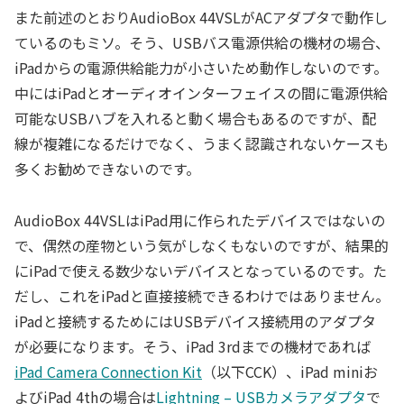
また前述のとおりAudioBox 44VSLがACアダプタで動作し
ているのもミソ。そう、USBバス電源供給の機材の場合、
iPadからの電源供給能力が小さいため動作しないのです。
中にはiPadとオーディオインターフェイスの間に電源供給
可能なUSBハブを入れると動く場合もあるのですが、配
線が複雑になるだけでなく、うまく認識されないケースも
多くお勧めできないのです。
AudioBox 44VSLはiPad用に作られたデバイスではないの
で、偶然の産物という気がしなくもないのですが、結果的
にiPadで使える数少ないデバイスとなっているのです。た
だし、これをiPadと直接接続できるわけではありません。
iPadと接続するためにはUSBデバイス接続用のアダプタ
が必要になります。そう、iPad 3rdまでの機材であれば
iPad Camera Connection Kit
（以下CCK）、iPad miniお
よびiPad 4thの場合は
Lightning – USBカメラアダプタ
で