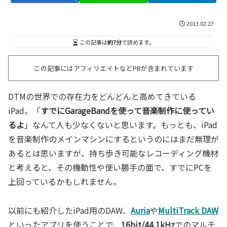
2013.02.27
この記事は
約7分
で読めます。
この記事にはアフィリエイトなどPRが含まれています
DTMの世界での存在力をどんどんと高めてきている
iPad。「
すでに
GarageBand
を使って音楽制作に使ってい
るよ
」なんて人も少なくないと思います。もっとも、iPad
を音楽制作のメインマシンにするというのにはまだ無理が
あるとは思いますが、持ち歩き可能なレコーディング機材
と考えると、その機動性や使い勝手の面で、すでにPCを
上回っているかもしれません。
以前にも紹介したiPad用のDAW、
Auria
や
MultiTrack DAW
といったアプリを使うことで、
16bit/44.1kHz
でのマルチ