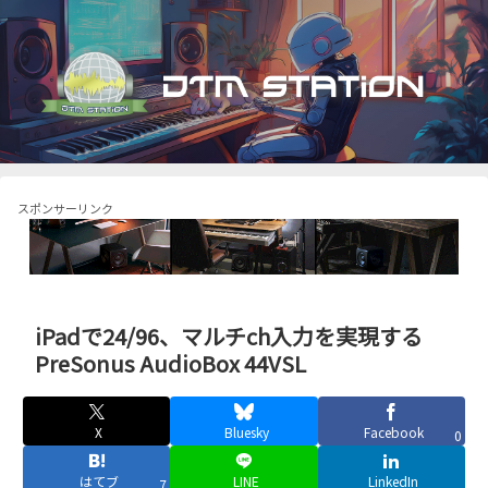
スポンサーリンク
iPadで24/96、マルチch入力を実現する
PreSonus AudioBox 44VSL
X
Bluesky
Facebook
0
はてブ
LINE
LinkedIn
7