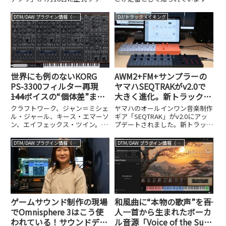
スされました。これはその名の通
が、「もっとシンプルで軽快に使
り、iPhoneやiPad、MacでBGMや
えるものはないか」と感じている
DTM/DAW プラグイン情報（VST AU AAX）
DJ/トラックメイキング
効果音の「ポン出し」ができるア
人も多いのではないでしょうか。
プリケーションで、ボタンをタッ
今回紹介するのは、アメリカのプ
プするだけで...
ロドラマ...
世界にも例のないKORG
AWM2+FM+サンプラーの
PS-3300フィルター再現
ヤマハSEQTRAKがv2.0で
――144ボイスの“個体差”まで
大きく進化。新トラック機
再現したソフト版PS-3300
能とDAW連携を深掘りする
クラフトワーク、ジャン＝ミシェ
ヤマハのオールインワン音楽制作
開発の舞台裏
ル・ジャール、キース・エマーソ
ギア「SEQTRAK」がv2.0にアッ
ン、エイフェックス・ツイン。こ
プデートされました。新トラック
れほど錚々たるアーティストたち
機能とDAW連携の強化ポイント
を虜にしたシンセサイザーがPS-
を詳しく解説します。
DTM/DAW プラグイン情報（VST AU AAX）
DTM/DAW プラグイン情報（VST AU AAX）
3300です。1977年から1981年に
かけてわずか約50台しか製造さ
れなかったこの超希...
ゲームサウンド制作の現場
和風曲に“本物の歌声”を――百
でOmnisphere 3はこう使
人一首から生まれたボーカ
われている！サウンドディ
ル音源「Voice of the Sun