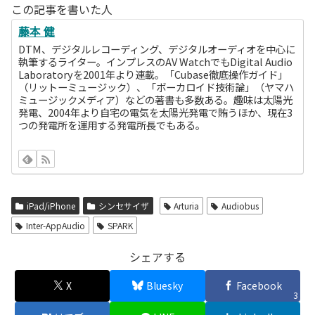
この記事を書いた人
藤本 健
DTM、デジタルレコーディング、デジタルオーディオを中心に
執筆するライター。インプレスのAV WatchでもDigital Audio
Laboratoryを2001年より連載。「Cubase徹底操作ガイド」
（リットーミュージック）、「ボーカロイド技術論」（ヤマハ
ミュージックメディア）などの著書も多数ある。趣味は太陽光
発電、2004年より自宅の電気を太陽光発電で賄うほか、現在3
つの発電所を運用する発電所長でもある。
iPad/iPhone
シンセサイザ
Arturia
Audiobus
Inter-AppAudio
SPARK
シェアする
X
Bluesky
Facebook
3