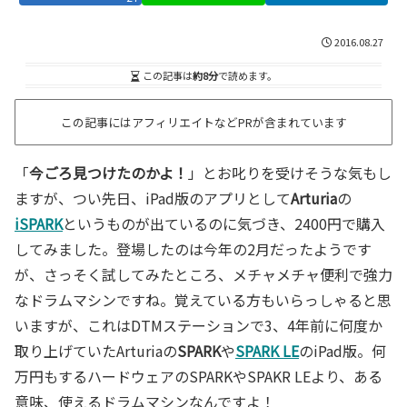
2016.08.27
この記事は
約8分
で読めます。
この記事にはアフィリエイトなどPRが含まれています
「
今ごろ見つけたのかよ！
」とお叱りを受けそうな気もし
ますが、つい先日、iPad版のアプリとして
Arturia
の
iSPARK
というものが出ているのに気づき、2400円で購入
してみました。登場したのは今年の2月だったようです
が、さっそく試してみたところ、メチャメチャ便利で強力
なドラムマシンですね。覚えている方もいらっしゃると思
いますが、これはDTMステーションで3、4年前に何度か
取り上げていたArturiaの
SPARK
や
SPARK LE
のiPad版。何
万円もするハードウェアのSPARKやSPAKR LEより、ある
意味、使えるドラムマシンなんですよ！