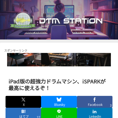
スポンサーリンク
iPad版の超強力ドラムマシン、iSPARKが
最高に使えるぞ！
X
Bluesky
Facebook
3
はてブ
LINE
LinkedIn
27