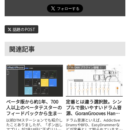
話題のPOST
関連記事
iPad/iPhone
DTM/DAW プラグイン情報（VST AU AAX）
ベータ版から約1年、700
定番とは違う選択肢。シン
人以上のベータテスターの
プルで扱いやすいドラム音
フィードバックから生まれ
源、GoranGrooves Handy
た日本製「ポン出しアプ
Drumsシリーズ
以前DTMステーションでも紹介し
ドラム音源といえば、Addictive
リ」を試してみた
たことありましたが、「ポン出し
DrumsやBFD、EasyDrummerな
アプリ」が7月18日に正式リリー
どが定番として知られています