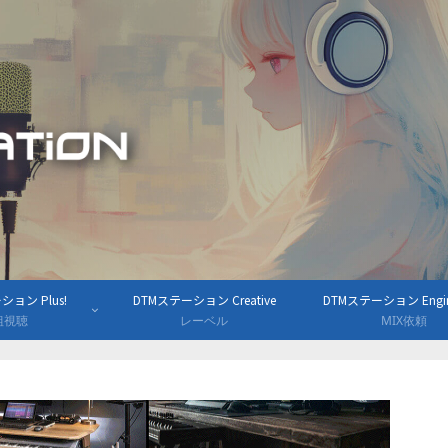
ョン Plus!
DTMステーション Creative
DTMステーション Engine
組視聴
レーベル
MIX依頼