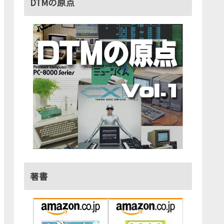
DTMの原点
著書