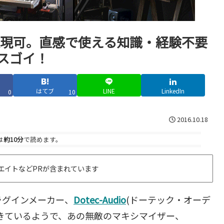
実現可。直感で使える知識・経験不要
がスゴイ！
はてブ
LINE
LinkedIn
0
10
2016.10.18
は
約10分
で読めます。
エイトなどPRが含まれています
ラグインメーカー、
Dotec-Audio
(ドーテック・オーデ
きているようで、あの無敵のマキシマイザー、