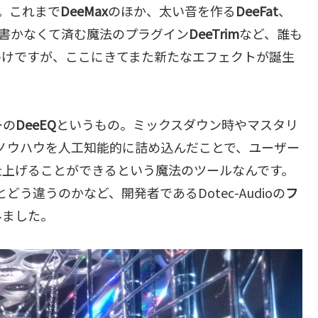
。これまで
DeeMax
のほか、太い音を作る
DeeFat
、
書かなくて済む魔法のプラグイン
DeeTrim
など、誰も
わけですが、ここにきてまた新たなエフェクトが誕生
ーの
DeeEQ
というもの。ミックスダウン時やマスタリ
ノウハウを人工知能的に詰め込んだことで、ユーザー
仕上げることができるという魔法のツールなんです。
う違うのかなど、開発者であるDotec-Audioの
フ
みました。