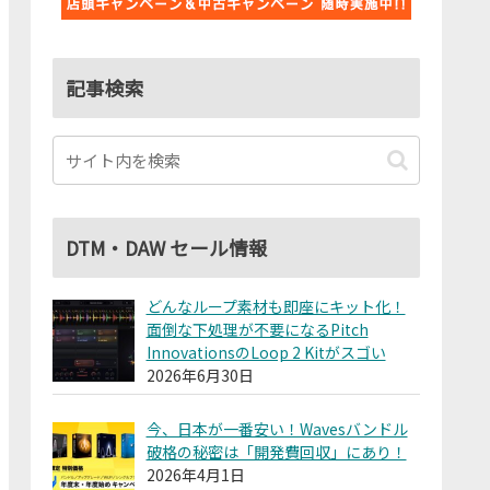
記事検索
DTM・DAW セール情報
どんなループ素材も即座にキット化！
面倒な下処理が不要になるPitch
InnovationsのLoop 2 Kitがスゴい
2026年6月30日
今、日本が一番安い！Wavesバンドル
破格の秘密は「開発費回収」にあり！
2026年4月1日