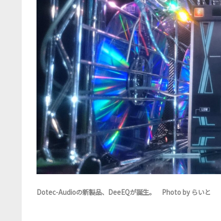
Dotec-Audioの新製品、DeeEQが誕生。 Photo by らいと