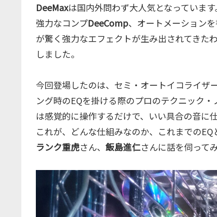
DeeMax
は国内外問わず大人気となっています
強力なコンプ
DeeComp
、オートメーションを
が驚く強力なエフェクトが生み出されてきた
しました。
今回登場したのは、セミ・オートイコライザ
ング時のEQを掛ける際のプロのテクニック・
は感覚的に操作するだけで、いい具合の音に
これが、どんな仕組みなのか、これまでのEQとど
ランク重虎
さん、
飯島進仁
さんに話を伺って