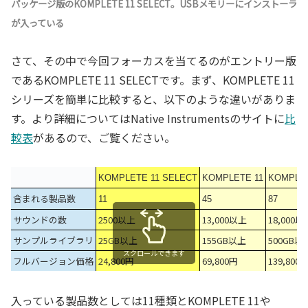
パッケージ版のKOMPLETE 11 SELECT。USBメモリーにインストーラ
が入っている
さて、その中で今回フォーカスを当てるのがエントリー版
であるKOMPLETE 11 SELECTです。まず、KOMPLETE 11
シリーズを簡単に比較すると、以下のような違いがありま
す。より詳細についてはNative Instrumentsのサイトに
比
較表
があるので、ご覧ください。
KOMPLETE 11 SELECT
KOMPLETE 11
KOMPLET
含まれる製品数
11
45
87
サウンドの数
2500以上
13,000以上
18,000以
サンプルライブラリ
25GB以上
155GB以上
500GB以
スクロールできます
フルバージョン価格
24,800円
69,800円
139,800
入っている製品数としては11種類とKOMPLETE 11や