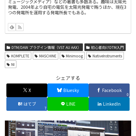
ミュージックメディア）などの著書も多数ある。趣味は太陽光
発電、2004年より自宅の電気を太陽光発電で賄うほか、現在3
つの発電所を運用する発電所長でもある。
DTM/DAW プラグイン情報（VST AU AAX）
初心者向けDTM入門
KOMPLETE
MASCHINE
Minimoog
NativeInstruments
NI
シェアする
X
Bluesky
Facebook
0
はてブ
LINE
LinkedIn
7