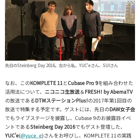
先日のSteinberg Day 2016。左から私、YUC’eさん、SUIさん
なお、この
KOMPLETE 11
と
Cubase Pro 9
を組み合わせた
活用法について、
ニコニコ生放送
＆
FRESH! by AbemaTV
の放送である
DTMステーションPlus!
の2017年第1回目の
放送で特集する予定です。ゲストには、先日の
DAW女子会
でもライブステージを披露し、Cubase 9のお披露目イベ
ントである
Steinberg Day 2016
でもゲスト登壇した、
YUC’e
(
@yuce_e
)さんをお呼びし、KOMPLETE 11の実践