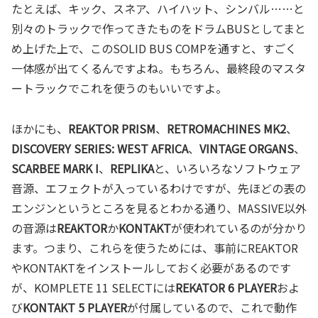
たとえば、キック、スネア、ハイハット、シンバル……と
別々のトラックで作ってきたものをドラムBUSとしてまと
め上げた上で、このSOLID BUS COMPを通すと、すごく
一体感が出てくるんですよね。もちろん、最終段のマスタ
ートラックでこれを使うのもいいですよ。
ほかにも、
REAKTOR PRISM
、
RETROMACHINES MK2
、
DISCOVERY SERIES: WEST AFRICA
、
VINTAGE ORGANS
、
SCARBEE MARK I
、
REPLIKA
と、いろいろなソフトウェア
音源、エフェクトが入っているわけですが、先ほどの表の
エンジンというところを見るとわかる通り、MASSIVE以外
の音源は
REAKTOR
か
KONTAKT
が使われているのが分かり
ます。つまり、これらを使うためには、事前にREAKTOR
やKONTAKTをインストールしておく必要があるのです
が、KOMPLETE 11 SELECTには
REKATOR 6 PLAYER
およ
び
KONTAKT 5 PLAYER
が付属しているので、これで動作