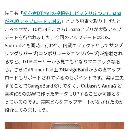
先日も「
初心者DTMerの投稿先にピッタリ!? ついにnana
がPC直アップロードに対応
」という記事で取り上げたと
ころですが、10月24日、さらにnanaアプリが大型アップ
デートを行われました。今回のアップデートはiOS、
Androidとも同時に行われ、内蔵エフェクトとして
サンプ
リングリバーブ
(
コンボリューションリバーブ
)が搭載され
るなど、DTMユーザーから見てもかなりマニアックな感
じ。さらにiPhone/iPad上の
GarageBand
からの直アップ
ロードもサポートされているのもポイントです。実は工夫
することでGarageBandだけでなく、
Cubasis
や
Auria
など
各種iOSのDAWで作ったデータもUPすることが可能とな
っているのです。実際どんなアップデートがなされたのか
紹介してみましょう。