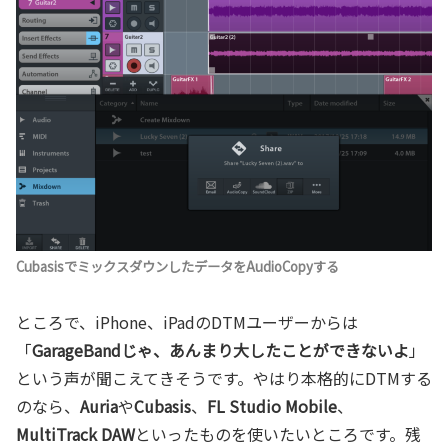
CubasisでミックスダウンしたデータをAudioCopyする
ところで、iPhone、iPadのDTMユーザーからは
「
GarageBandじゃ、あんまり大したことができないよ
」
という声が聞こえてきそうです。やはり本格的にDTMする
のなら、
Auria
や
Cubasis
、
FL Studio Mobile
、
MultiTrack DAW
といったものを使いたいところです。残