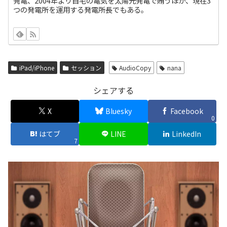
発電、2004年より自宅の電気を太陽光発電で賄うほか、現在3
つの発電所を運用する発電所長でもある。
iPad/iPhone
セッション
AudioCopy
nana
シェアする
X
Bluesky
Facebook
0
はてブ
LINE
LinkedIn
7