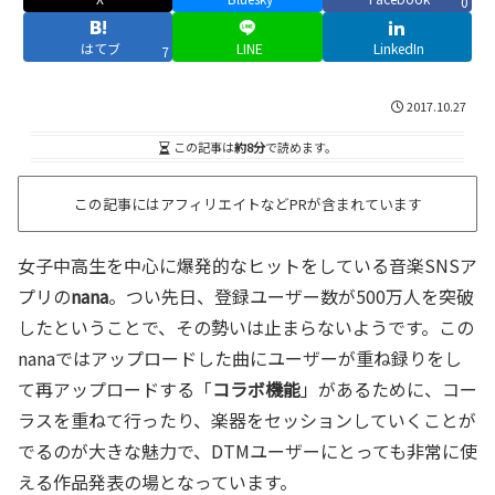
0
はてブ
LINE
LinkedIn
7
2017.10.27
この記事は
約8分
で読めます。
この記事にはアフィリエイトなどPRが含まれています
女子中高生を中心に爆発的なヒットをしている音楽SNSア
プリの
nana
。つい先日、登録ユーザー数が500万人を突破
したということで、その勢いは止まらないようです。この
nanaではアップロードした曲にユーザーが重ね録りをし
て再アップロードする「
コラボ機能
」があるために、コー
ラスを重ねて行ったり、楽器をセッションしていくことが
でるのが大きな魅力で、DTMユーザーにとっても非常に使
える作品発表の場となっています。