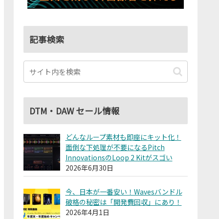
記事検索
DTM・DAW セール情報
どんなループ素材も即座にキット化！
面倒な下処理が不要になるPitch
InnovationsのLoop 2 Kitがスゴい
2026年6月30日
今、日本が一番安い！Wavesバンドル
破格の秘密は「開発費回収」にあり！
2026年4月1日