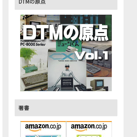
DTMの原点
著書