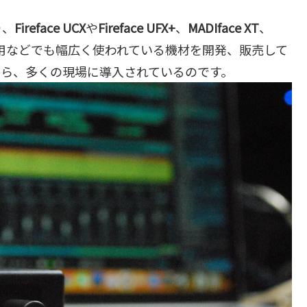
り、
Fireface UCX
や
Fireface UFX+
、
MADIface XT
、
用などでも幅広く使われている機材を開発、販売して
から、多くの現場に導入されているのです。