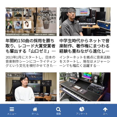
作曲・アレンジ
Ableton Live
年間約150曲の採用を勝ち
中学生時代からネットで音
取り、レコード大賞受賞者
楽制作、著作権にまつわる
も輩出する「山口ゼミ」の
経験も重ねながら進化し続
凡人がプロ作曲家になるた
けるtofubeatsさん
2013年1月にスタートし、日本の
インターネットを拠点に音楽活動
めの仕組み
音楽制作シーンにコーライティン
をスタートし、現在はメジャーシ
グという文化を根付かせてきた作
ーンでも幅広く活躍する
曲家育成講座「山口ゼミ」。3ヶ
tofubeats(@tofubeats)さん。中
月を1期として活動を続けてきた
学生の頃から自宅で制作を始め、
作曲・アレンジ
モニター環境
この講座が、2025年1月をもっ
ネット掲示板や動画サイトを通じ
て、ついに第50期という大きな節
て作品を発表し続けてきたといい
目を迎えます。その卒業...
ます。近年ではDJ...
なぜJ-POPは世界で再び注
SoundMakerから本格的な
目されているのか？第一線
DTMデスクが登場。19イ
メニュー
ホーム
検索
アンケート
上へ
で活躍するCarlos K.さんが
ンチラックマウント搭載で