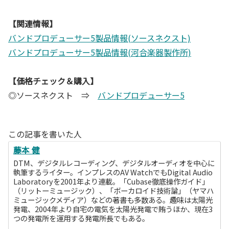
【関連情報】
バンドプロデューサー5製品情報(ソースネクスト)
バンドプロデューサー5製品情報(河合楽器製作所)
【価格チェック＆購入】
◎ソースネクスト ⇒
バンドプロデューサー5
この記事を書いた人
藤本 健
DTM、デジタルレコーディング、デジタルオーディオを中心に
執筆するライター。インプレスのAV WatchでもDigital Audio
Laboratoryを2001年より連載。「Cubase徹底操作ガイド」
（リットーミュージック）、「ボーカロイド技術論」（ヤマハ
ミュージックメディア）などの著書も多数ある。趣味は太陽光
発電、2004年より自宅の電気を太陽光発電で賄うほか、現在3
つの発電所を運用する発電所長でもある。