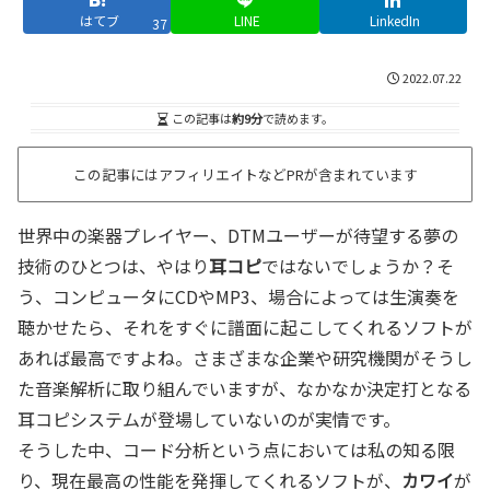
はてブ
LINE
LinkedIn
37
2022.07.22
この記事は
約9分
で読めます。
この記事にはアフィリエイトなどPRが含まれています
世界中の楽器プレイヤー、DTMユーザーが待望する夢の
技術のひとつは、やはり
耳コピ
ではないでしょうか？そ
う、コンピュータにCDやMP3、場合によっては生演奏を
聴かせたら、それをすぐに譜面に起こしてくれるソフトが
あれば最高ですよね。さまざまな企業や研究機関がそうし
た音楽解析に取り組んでいますが、なかなか決定打となる
耳コピシステムが登場していないのが実情です。
そうした中、コード分析という点においては私の知る限
り、現在最高の性能を発揮してくれるソフトが、
カワイ
が