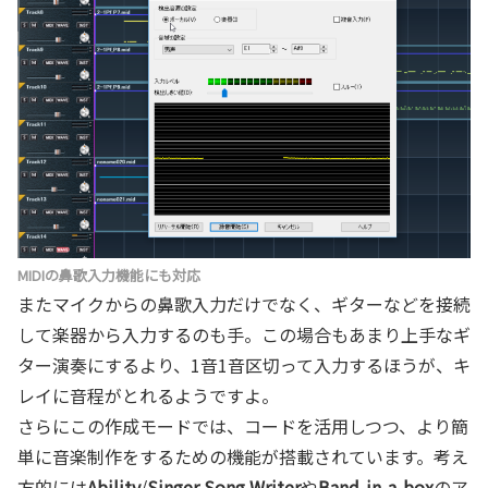
MIDIの鼻歌入力機能にも対応
またマイクからの鼻歌入力だけでなく、ギターなどを接続
して楽器から入力するのも手。この場合もあまり上手なギ
ター演奏にするより、1音1音区切って入力するほうが、キ
レイに音程がとれるようですよ。
さらにこの作成モードでは、コードを活用しつつ、より簡
単に音楽制作をするための機能が搭載されています。考え
方的には
Ability
/
Singer Song Writer
や
Band-in-a-box
のア