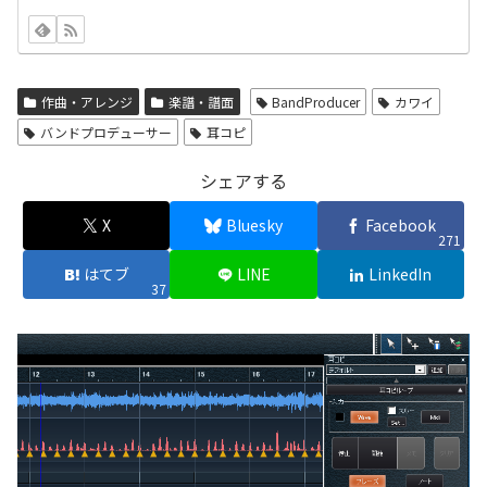
作曲・アレンジ
楽譜・譜面
BandProducer
カワイ
バンドプロデューサー
耳コピ
シェアする
X
Bluesky
Facebook
271
はてブ
LINE
LinkedIn
37