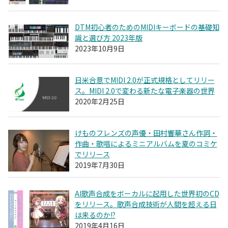
DTM初心者のためのMIDIキーボードの基礎知
識と選び方 2023年版
2023年10月9日
日米合意でMIDI 2.0が正式規格としてリリー
ス。MIDI 2.0で変わる新たな電子楽器の世界
2020年2月25日
けものフレンズの声優・田村響華さん作詞・
作曲・歌唱によるミニアルバムを夏のコミケ
でリリース
2019年7月30日
AI歌声合成をボーカルに起用した世界初のCD
をリリース。歌声合成技術が人間を超える日
は来るのか!?
2019年4月16日