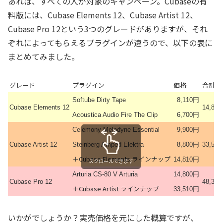
あれば、すべての人が対象のキャンペーン。Cubaseの有
料版には、Cubase Elements 12、Cubase Artist 12、
Cubase Pro 12という3つのグレードがありますが、それ
ぞれによってもらえるプラグインが違うので、以下の表に
まとめてみました。
グレード
プラグイン
価格
合計
Softube Dirty Tape
8,110円
Cubase Elements 12
14,81
Acoustica Audio Fire The Clip
6,700円
Celemony Melodyne Essential
9,900円
Cubase Artist 12
Steinberg Amped Elektra
8,800円
33,51
＋Cubase Elements ラインナップ
14,810円
スクロールできます
Arturia CS-80 V Arturia
14,800円
Cubase Pro 12
48,31
＋Cubase Artist ラインナップ
33,510円
いかがでしょうか？実売価格を元にした概算ですが、