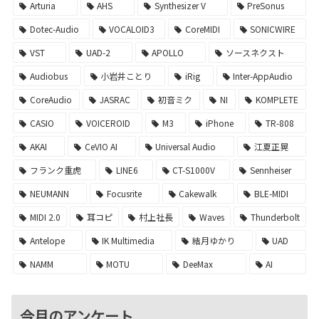
Arturia
AHS
Synthesizer V
PreSonus
Dotec-Audio
VOCALOID3
CoreMIDI
SONICWIRE
VST
UAD-2
APOLLO
ソースネクスト
Audiobus
小岩井ことり
iRig
Inter-AppAudio
CoreAudio
JASRAC
初音ミク
NI
KOMPLETE
CASIO
VOICEROID
M3
iPhone
TR-808
AKAI
CeVIO AI
Universal Audio
江夏正晃
フランク重虎
LINE6
CT-S1000V
Sennheiser
NEUMANN
Focusrite
Cakewalk
BLE-MIDI
MIDI 2.0
耳コピ
村上社長
Waves
Thunderbolt
Antelope
IK Multimedia
結月ゆかり
UAD
NAMM
MOTU
DeeMax
AI
今月のアンケート