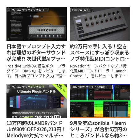
DTM/DAW プラグイン情報（VST AU AAX）
Ableton Live
日本語でプロンプト入力す
約2万円で手に入る！空き
れば理想のギターサウンド
スペースにすっぽり収まる
が完成!? 次世代型AIプラグ
ノブ特化型MIDIコントロー
イン、Positive Grid「BIAS
ラ、Novation Launch
Positive GridのAI搭載ギタープラ
Novationのコンパクトなノブ特
X」。3/31まで18,120円
Control 3
グイン「BIAS X」をレビューしま
化型MIDIコントローラ「Launch
す。日本語プロンプト入力で理想
Control 3」をレビューします。
のサウンドが作れる新機能と、3
約2万円という価格と、空きスペ
月31日までの18,120円セール情
ースに収まるサイズ感を紹介しま
DTM/DAW プラグイン情報（VST AU AAX）
DTM/DAW プラグイン情報（VST AU AAX）
報を紹介します。
す。
13万円超のLANDRバンド
9月発売のsonible「learn
ルが80％OFFの26,213円！
シリーズ」が合計5万円の
Melodyne対抗でマルチト
ところバンドルなら約3万