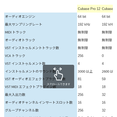
Cubase Pro 12
Cubase Ar
オーディオエンジン
64 bit
64 bit
最大サンプリングレート
192 kHz
192 kHz
MIDI トラック
無制限
無制限
オーディオトラック
無制限
無制限
VST インストゥルメントトラック数
無制限
無制限
VCA トラック
256
0
VST インストゥルメント数
4
4
インストゥルメントのサウンド数
3000 以上
2600 以上
VST オーディオエフェクトプラグイン数
81
59
スクロールできます
VST MIDI エフェクトプラグイン数
18
18
最大入出力数
256
32
オーディオチャンネルインサートスロット数
16
16
グループチャンネル数
256
32