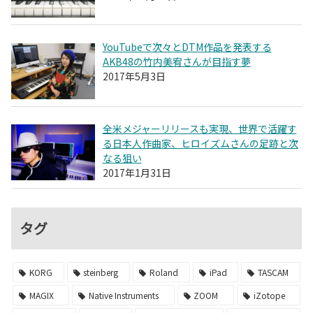
YouTubeで次々とDTM作品を発表する
AKB48の竹内美宥さんが目指す夢
2017年5月3日
全米メジャーリリースも実現、世界で活躍す
る日本人作曲家、ヒロイズムさんの足跡と次
なる狙い
2017年1月31日
タグ
KORG
steinberg
Roland
iPad
TASCAM
MAGIX
Native Instruments
ZOOM
iZotope