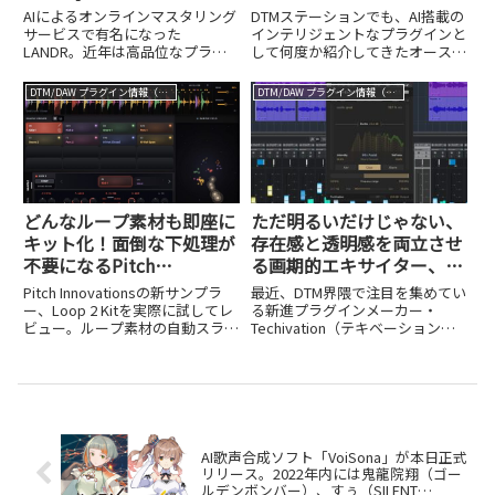
ラック編集可能なRePitch
円！AIを駆使した新世代の
AIによるオンラインマスタリング
DTMステーションでも、AI搭載の
2も誕生し年末セール開始
ミキシングがスゴすぎる！
サービスで有名になった
インテリジェントなプラグインと
LANDR。近年は高品位なプラグ
して何度か紹介してきたオースト
インエフェクトやインストゥルメ
リアのメーカー、sonible。その
ントの開発にも注力しており、
sonibleから、新たに「learn」と
DTM/DAW プラグイン情報（VST AU AAX）
DTM/DAW プラグイン情報（VST AU AAX）
DTMステーションでもたびたび紹
名付けられたシリーズが9月に日
介してきました。そのLANDR
本上陸し、その全5製品をバンド
が、10月30日からブラックフラ
ルした「...
イ...
どんなループ素材も即座に
ただ明るいだけじゃない、
キット化！面倒な下処理が
存在感と透明感を両立させ
不要になるPitch
る画期的エキサイター、
InnovationsのLoop 2 Kit
Techivation M-Exciter誕生
Pitch Innovationsの新サンプラ
最近、DTM界隈で注目を集めてい
がスゴい
ー、Loop 2 Kitを実際に試してレ
る新進プラグインメーカー・
ビュー。ループ素材の自動スライ
Techivation（テキベーション）
ス＆グループ化、ラウンドロビン
が、新たなエキサイタープラグイ
自動生成、ラジアルシーケンサま
ンM-Exciter（通常価格$90＝約
で詳しく解説します。50％オフの
13,500円、8月20日まで$45＝約
イントロセール情報も紹介。
6,700円）をリリースしました...
AI歌声合成ソフト「VoiSona」が本日正式
リリース。2022年内には鬼龍院翔（ゴー
ルデンボンバー）、すぅ（SILENT