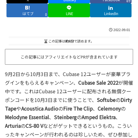
89
はてブ
LINE
LinkedIn
0
2022.09.01
この記事は
約6分
で読めます。
この記事にはアフィリエイトなどPRが含まれています
9月2日から10月3日まで、Cubase 12ユーザーが豪華プラ
グインをもらえるキャンペーン、
Cubase Sale 2022
が開催
中です。これはCubase 12ユーザーに配布される無償クー
ポンコードを10月3日までに使うことで、
Softube
の
Dirty
Tape
や
Acoustica Audio
の
Fire The Clip
、
Celemony
の
Melodyne Essential
、
Steinberg
の
Amped Elektra
、
Arturia
の
CS-80 V
などがゲットできるというもの。こうい
ったキャンペーンが行われるのは珍しいため、ぜひ参加し