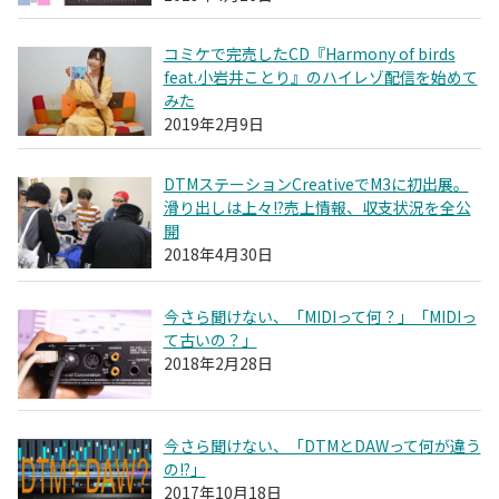
コミケで完売したCD『Harmony of birds
feat.小岩井ことり』のハイレゾ配信を始めて
みた
2019年2月9日
DTMステーションCreativeでM3に初出展。
滑り出しは上々!?売上情報、収支状況を全公
開
2018年4月30日
今さら聞けない、「MIDIって何？」「MIDIっ
て古いの？」
2018年2月28日
今さら聞けない、「DTMとDAWって何が違う
の!?」
2017年10月18日