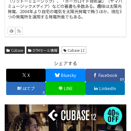
（リットーミュージック）、「ボーカロイド技術論」（ヤマハ
ミュージックメディア）などの著書も多数ある。趣味は太陽光
発電、2004年より自宅の電気を太陽光発電で賄うほか、現在3
つの発電所を運用する発電所長でもある。
Cubase
DTMセール情報
Cubase 12
シェアする
X
Bluesky
Facebook
89
はてブ
LINE
LinkedIn
0