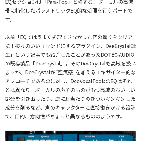
EQセクションは「Para-Top」と称する、ボーカルの高域
帯に特化したパラメトリックEQ的な処理を行うパートで
す。
以前「EQではうまく処理できなかった音の曇りをクリア
に！抜けのいいサウンドにするプラグイン、DeeCrystal誕
生」という記事でも紹介したことがあったDOTEC-AUDIO
の既存製品「DeeCrystal」。そのDeeCrystalも高域を扱い
ますが、DeeCrystalが”空気感”を加えるエキサイター的な
アプローチであるのに対し、DeeVocalToolsのEQはそれ
とは異なり、ボーカルの声そのものがもつ高域のおいしい
部分を引き出したり、逆に耳当たりのきついキンキンした
成分を削るなど、声のキャラクターに直接働きかける設計
で、目的、方向性がちょっと異なるもののようです。