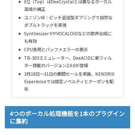
EQ（Top）はDeeCrystalとは異なるボーカル
高域の補正
ユニゾンW：ピッチ追従型ダブリングで自然な
ダブルトラックを実現
Synthesizer VやVOCALOIDなどの歌声合成に
も有効
CPU負荷とバッファエラーの表示
TB-303エミュレーター、DeeACIDに新フィル
ター搭載のバージョン2.0.0が登場
3月18日～31日の期間セールを実施、KENDRIX
Experienceでは限定ノベルティとクーポンを配
布
4つのボーカル処理機能を1本のプラグイン
に集約