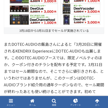
3月18日から3月31日までセールが実施されている
またDOTEC-AUDIOの飯島さんによると「3月20日に開催
されるKENDRIX ExperienceにDOTEC-AUDIOも出展しま
す。このDOTEC-AUDIOブースでは、限定ノベルティのほ
か、クーポン付きのチラシを配布する予定です。3月31日
まではセール期間なので、そこでさらに値引きされる、と
いうわけではありませんが、このクーポンはDOTEC-
AUDIOブランド紹介用の通年クーポンなので、セール期間
が終わったあとも使い続けることができます。初めて
DOTEC-AUDIOの製品を購入する際にぜひ活用してくださ
い。また、イベント会場ではDeeVocalToolsやDeeACIDを
メニュー
ホーム
検索
アンケート
上へ