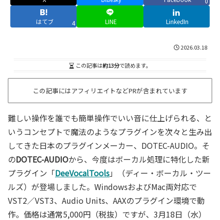
0
はてブ
LINE
LinkedIn
4
2026.03.18
この記事は
約13分
で読めます。
この記事にはアフィリエイトなどPRが含まれています
難しい操作を誰でも簡単操作でいい音に仕上げられる、と
いうコンセプトで魔法のようなプラグインを次々と生み出
してきた日本のプラグインメーカー、DOTEC-AUDIO。そ
の
DOTEC-AUDIO
から、今度はボーカル処理に特化した新
プラグイン「
DeeVocalTools
」（ディー・ボーカル・ツー
ルズ）が登場しました。WindowsおよびMac両対応で
VST2／VST3、Audio Units、AAXのプラグイン環境で動
作。価格は通常5,000円（税抜）ですが、3月18日（水）