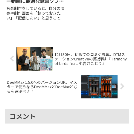
ー動画に最適な録画ソフト
「B’s 動画レコーダー 12」
音楽制作をしていると、自分の演
活用法
奏や制作画面を「録っておきた
い」「配信したい」と思うことが
あるのではないでしょうか。完成
した楽曲はもちろん、ミックスや
サウンドデザインの過程を動画で
紹介すれば、他のクリエイターと
の交流のきっかけにもなります。
そ...
12月30日、初めてのコミケ参戦。DTMス
テーションCreativeの第2弾は『Harmony
of birds feat. 小岩井ことり』
DeeMMax 1.5.0へのバージョンUP。マス
ターで使うならDeeMMaxとDeeMaxどち
らを選ぶべき？
コメント