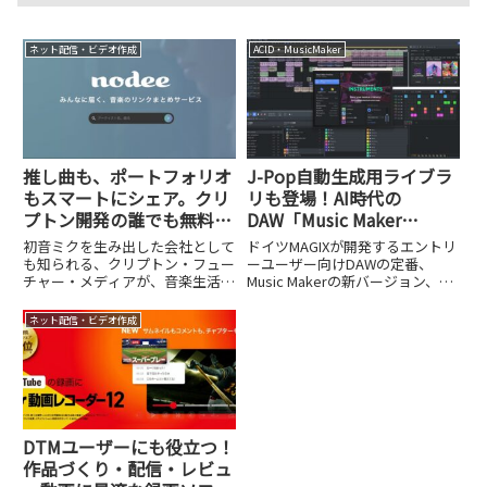
ネット配信・ビデオ作成
ACID・MusicMaker
推し曲も、ポートフォリオ
J-Pop自動生成用ライブラ
もスマートにシェア。クリ
リも登場！AI時代の
プトン開発の誰でも無料で
DAW「Music Maker
使える音楽リンクまとめサ
2026」が4,980円
初音ミクを生み出した会社として
ドイツMAGIXが開発するエントリ
ービス「nodee」
も知られる、クリプトン・フュー
ーユーザー向けDAWの定番、
チャー・メディアが、音楽生活を
Music Makerの新バージョン、
便利にする画期的なサービスを
Music Maker 2026 Premiumがソ
12月17日にリリースしました。
ースネクストからダウンロード価
ネット配信・ビデオ作成
その名も「nodee（ノーディ
格9,900円（税込）で発売されま
ー）」。これは簡単にいえば、あ
した。30年以上の長い歴...
らゆる音楽配信サービスのリン
ク...
DTMユーザーにも役立つ！
作品づくり・配信・レビュ