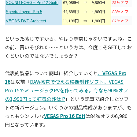
67,088円
⇒
9,980円
85%オフ
SOUND FORGE Pro 12 Suite
44,688円
⇒
4,980円
88%オフ
SpectraLayers Pro 5
11,198円
⇒
1,980円
82%オフ
VEGAS DVD Architect
といった感じですから、やはり尋常じゃないですよね。こ
の前、買いそびれた……という方は、今度こそGETしてお
くといいのではないでしょうか？
代表的製品について簡単に紹介していくと
、
VEGAS Pro
16
は以前「
DAW感覚で使える映像制作ソフト、VEGAS
Pro 15でミュージックPVを作ってみる。今なら90%オフ
の3,990円って狂気の沙汰!?
」という記事で紹介したソフ
トの新バージョン。いくつかの製品構成がありますが、も
っともシンプルな
VEGAS Pro 16 Edit
は84%オフの6,980
円となっています。