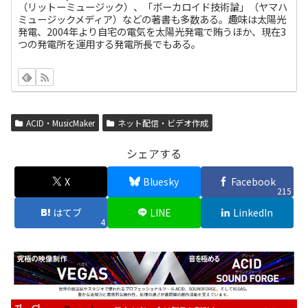
（リットーミュージック）、「ボーカロイド技術論」（ヤマハ
ミュージックメディア）などの著書も多数ある。趣味は太陽光
発電、2004年より自宅の電気を太陽光発電で賄うほか、現在3
つの発電所を運用する発電所長でもある。
ACID・MusicMaker
ネット配信・ビデオ作成
シェアする
X
Bluesky
Facebook
215
はてブ
LINE
LinkedIn
4