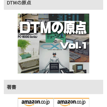
DTMの原点
著書