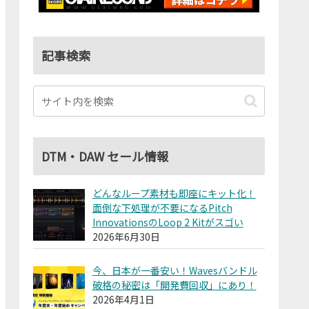
記事検索
DTM・DAW セール情報
どんなループ素材も即座にキット化！
面倒な下処理が不要になるPitch
InnovationsのLoop 2 Kitがスゴい
2026年6月30日
今、日本が一番安い！Wavesバンドル
破格の秘密は「開発費回収」にあり！
2026年4月1日