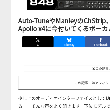
Auto-TuneやManleyのChStrip、
Apollo x4に今付いてくるボ
X
Bluesky
Facebook
この記事
この記事にはアフィリ
少し上のオーディオインターフェイスとして
Un
る……そんな声をよく聞きます。下位モデル