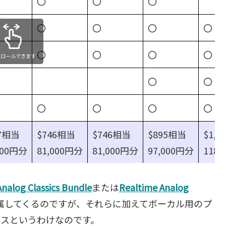
〇
〇
〇
〇
〇
〇
〇
〇
〇
〇
〇
クロールできます
〇
〇
〇
〇
〇
〇
47相当
$746相当
$746相当
$895相当
$1,
000円分
81,000円分
81,000円分
97,000円分
118,
nalog Classics Bundle
または
Realtime Analog
属してくるのですが、それらに加えてボーカル用のプ
ンスというわけなのです。