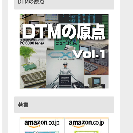
DTMの原点
o
著書