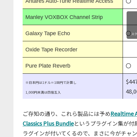
〇
Antares Auto-Tune Realtime Access
Manley VOXBOX Channel Strip
〇
Galaxy Tape Echo
ス
Oxide Tape Recorder
〇
Pure Plate Reverb
$4
※日本円は1ドル＝108円で計算し
48,
1,000円未満は四捨五入
ご存知の通り、これら製品には予め
Realtime A
Classics Plus Bundle
というプラグイン集が付
ラグインが付いてくるので、まさに今がチャ