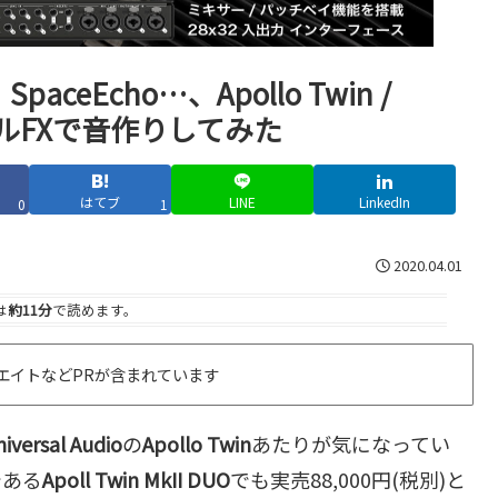
SpaceEcho…、Apollo Twin /
ーカルFXで音作りしてみた
はてブ
LINE
LinkedIn
0
1
2020.04.01
は
約11分
で読めます。
エイトなどPRが含まれています
iversal Audio
の
Apollo Twin
あたりが気になってい
である
Apoll Twin MkII DUO
でも実売88,000円(税別)と