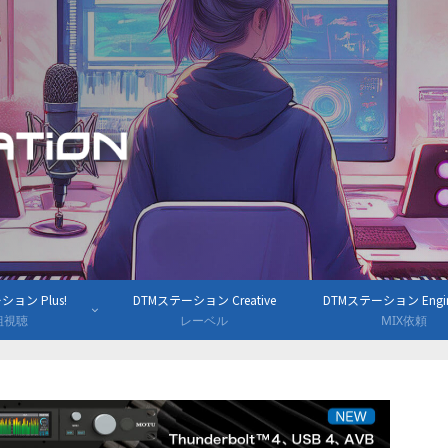
ョン Plus!
DTMステーション Creative
DTMステーション Engine
組視聴
レーベル
MIX依頼