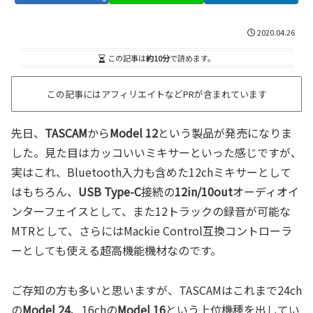
2020.04.26
この記事は
約10分
で読めます。
この記事にはアフィリエイトなどPRが含まれています
先日、
TASCAM
から
Model 12
という製品が発売になりま
した。見た目はカッコいいミキサーといった感じですが、
実はこれ、Bluetooth入力も含めた12chミキサーとして
はもちろん、
USB Type-C
接続の
12in/10out
オーディオイ
ンターフェイスとして、また12トラックの録音が可能な
MTRとして、さらにはMackie Control互換コントローラ
ーとしても使える超高機能機材なのです。
ご存知の方も多いと思いますが、TASCAMはこれまで24ch
の
Model 24
、16chの
Model 16
という上位機種を出してい