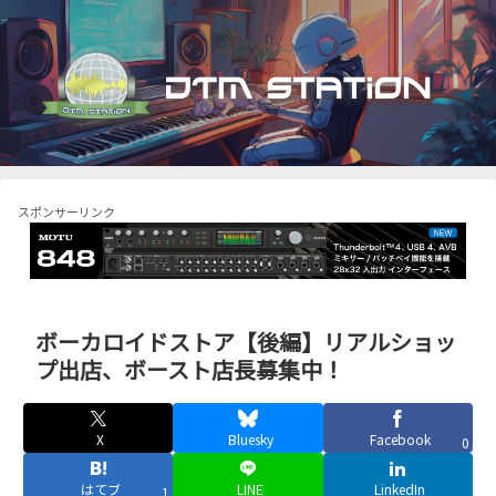
スポンサーリンク
ボーカロイドストア【後編】リアルショッ
プ出店、ボースト店長募集中！
X
Bluesky
Facebook
0
はてブ
LINE
LinkedIn
1