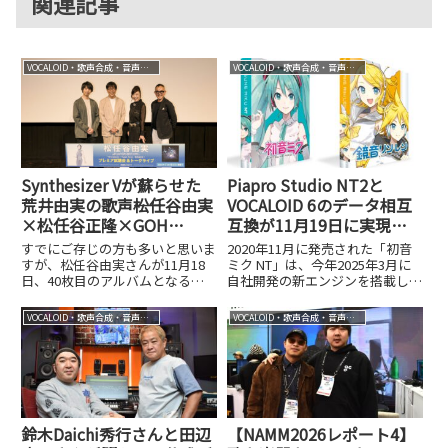
関連記事
VOCALOID・歌声合成・音声合成
VOCALOID・歌声合成・音声合成
Synthesizer Vが蘇らせた
Piapro Studio NT2と
荒井由実の歌声――松任谷由実
VOCALOID 6のデータ相互
×松任谷正隆×GOH
互換が11月19日に実現。
HOTODA×カンル・フアが
鏡音リン・レンNTリリー
すでにご存じの方も多いと思いま
2020年11月に発売された「初音
語る『Wormhole / Yumi
スを機に加速するNTプロ
すが、松任谷由実さんが11月18
ミク NT」は、今年2025年3月に
日、40枚目のアルバムとなる
自社開発の新エンジンを搭載した
AraI』
ジェクト
「Wormhole / Yumi AraI」をリリ
バージョン（「初音ミク
ースします。なぜ、ここに来て
NT（Ver.2）」）へとメジャーア
VOCALOID・歌声合成・音声合成
VOCALOID・歌声合成・音声合成
「Yumi AraI」＝荒井由実の名義
ップデートされました（過去記事
なの？と不思議に思われる方もい
参照）。それから約半年後の10
ると...
月15日には「鏡音リ...
鈴木Daichi秀行さんと田辺
【NAMM2026レポート4】