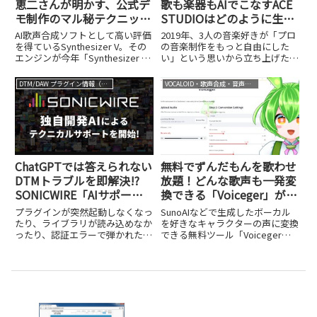
恵二さんが明かす、公式デ
歌も楽器もAIでこなすACE
モ制作のマル秘テクニッ
STUDIOはどのように生ま
ク。ガチプロ作家勢による
れたのか? 3人の創業者が
AI歌声合成ソフトとして高い評価
2019年、3人の音楽好きが「プロ
「AIボーカルコンピ Vol.2
語る、理想と未来戦略
を得ているSynthesizer V。その
の音楽制作をもっと自由にした
エンジンが今年「Synthesizer V
い」という思いから立ち上げたプ
」も8/27に配信スタート
Studio 2 Pro」へと進化し、より
ロジェクト。それがAI歌声合成ソ
人間らしく、表現力豊かな歌声制
フト、さらにはAI楽器演奏ソフト
DTM/DAW プラグイン情報（VST AU AAX）
VOCALOID・歌声合成・音声合成
作が可能になりました。また
として、最近いろいろなところで
2025年7月24日には...
目にするようになったACE
STUDIOです。DTMス...
ChatGPTでは答えられない
無料でずんだもんを歌わせ
DTMトラブルを即解決!?
放題！どんな歌声も一発変
SONICWIRE「AIサポー
換できる「Voiceger」が凄
ト」が約30年分の事例で実
い
プラグインが突然起動しなくなっ
SunoAIなどで生成したボーカル
現した、専用AIの実力
たり、ライブラリが読み込めなか
を好きなキャラクターの声に変換
ったり、認証エラーで弾かれた
できる無料ツール「Voiceger」
り……。DTMerなら誰しも、こう
を紹介します。ずんだもんなど人
したトラブルに頭を抱えた経験が
気キャラの歌声に一発変換できる
ありますよね。慣れている人でも
手軽さが魅力です。
解決に時間がかかることがあり、
初心者にとってはなおさら高い...