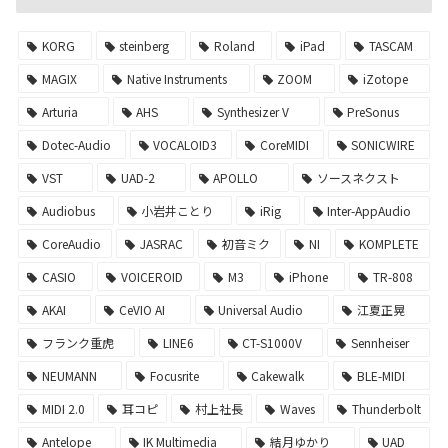
KORG
steinberg
Roland
iPad
TASCAM
MAGIX
Native Instruments
ZOOM
iZotope
Arturia
AHS
Synthesizer V
PreSonus
Dotec-Audio
VOCALOID3
CoreMIDI
SONICWIRE
VST
UAD-2
APOLLO
ソースネクスト
Audiobus
小岩井ことり
iRig
Inter-AppAudio
CoreAudio
JASRAC
初音ミク
NI
KOMPLETE
CASIO
VOICEROID
M3
iPhone
TR-808
AKAI
CeVIO AI
Universal Audio
江夏正晃
フランク重虎
LINE6
CT-S1000V
Sennheiser
NEUMANN
Focusrite
Cakewalk
BLE-MIDI
MIDI 2.0
耳コピ
村上社長
Waves
Thunderbolt
Antelope
IK Multimedia
結月ゆかり
UAD