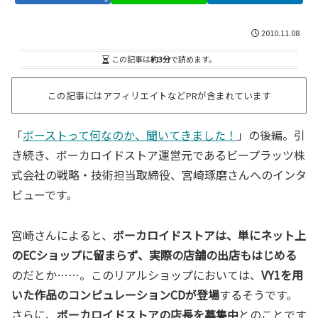
2010.11.08
この記事は
約3分
で読めます。
この記事にはアフィリエイトなどPRが含まれています
「
ボーストって何なのか、聞いてきました！
」の後編。引
き続き、ボーカロイドストア運営元であるビープラッツ株
式会社の戦略・技術担当取締役、宮崎琢磨さんへのインタ
ビューです。
宮崎さんによると、
ボーカロイドストアは、単にネット上
のECショップに留まらず、実際の店舗の出店もはじめる
のだとか……。このリアルショップにおいては、
VY1を用
いた作品のコンピュレーションCDが登場
するそうです。
さらに、
ボーカロイドストアの店長を募集中
とのことです