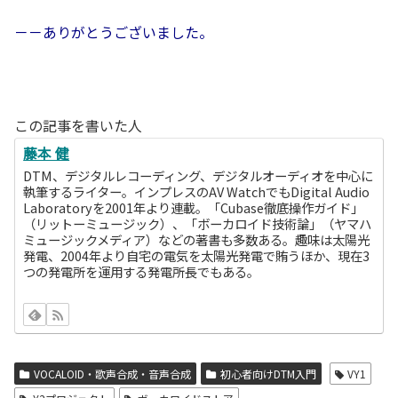
－－ありがとうございました。
この記事を書いた人
藤本 健
DTM、デジタルレコーディング、デジタルオーディオを中心に
執筆するライター。インプレスのAV WatchでもDigital Audio
Laboratoryを2001年より連載。「Cubase徹底操作ガイド」
（リットーミュージック）、「ボーカロイド技術論」（ヤマハ
ミュージックメディア）などの著書も多数ある。趣味は太陽光
発電、2004年より自宅の電気を太陽光発電で賄うほか、現在3
つの発電所を運用する発電所長でもある。
VOCALOID・歌声合成・音声合成
初心者向けDTM入門
VY1