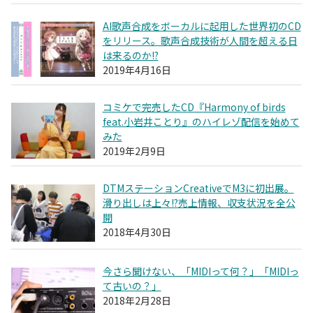
AI歌声合成をボーカルに起用した世界初のCD
をリリース。歌声合成技術が人間を超える日
は来るのか!?
2019年4月16日
コミケで完売したCD『Harmony of birds
feat.小岩井ことり』のハイレゾ配信を始めて
みた
2019年2月9日
DTMステーションCreativeでM3に初出展。
滑り出しは上々!?売上情報、収支状況を全公
開
2018年4月30日
今さら聞けない、「MIDIって何？」「MIDIっ
て古いの？」
2018年2月28日