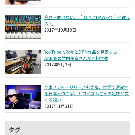
今さら聞けない、「DTMとDAWって何が違う
の!?」
2017年10月18日
YouTubeで次々とDTM作品を発表する
AKB48の竹内美宥さんが目指す夢
2017年5月3日
全米メジャーリリースも実現、世界で活躍す
る日本人作曲家、ヒロイズムさんの足跡と次
なる狙い
2017年1月31日
タグ