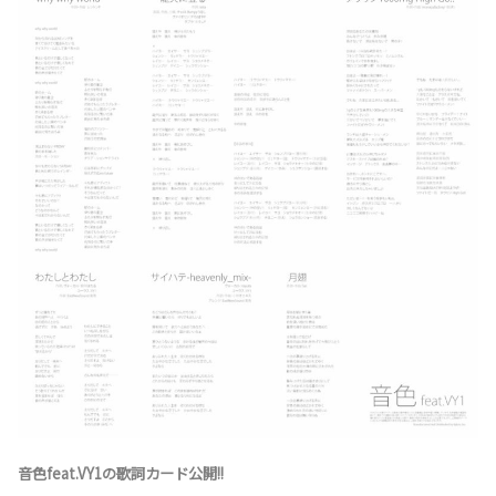
音色feat.VY1の歌詞カード公開!!