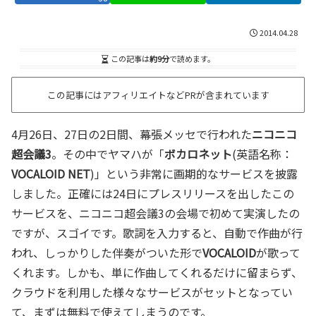
2014.04.28
この記事は
約9分
で読めます。
この記事にはアフィリエイトなどPRが含まれています
4月26日、27日の2日間、幕張メッセで行われた
ニコニコ
超会議3
。その中でヤマハが「
ボカロネット
(英語名称：
VOCALOID NET
)」という非常に画期的なサービスを披露
しました。正確には24日にプレスリリースを出したこの
サービスを、ニコニコ超会議3の会場で初めて実演したの
ですが、スゴイです。歌詞を入力すると、自動で作曲が行
われ、しっかりした伴奏がついた形で
VOCALOID
が歌って
くれます。しかも、単に作曲してくれるだけに留まらず、
クラウドを利用した様々なサービスがセットとなってい
て、まずは無料で使えてしまうのです。