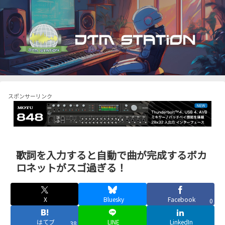
スポンサーリンク
歌詞を入力すると自動で曲が完成するボカ
ロネットがスゴ過ぎる！
X
Bluesky
Facebook
0
はてブ
LINE
LinkedIn
38