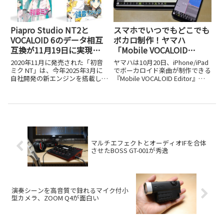
Piapro Studio NT2と
スマホでいつでもどこでも
VOCALOID 6のデータ相互
ボカロ制作！ヤマハ
互換が11月19日に実現。
「Mobile VOCALOID
鏡音リン・レンNTリリー
Editor」がAI対応でパワー
2020年11月に発売された「初音
ヤマハは10月20日、iPhone/iPad
スを機に加速するNTプロ
アップ
ミク NT」は、今年2025年3月に
でボーカロイド楽曲が制作できる
自社開発の新エンジンを搭載した
『Mobile VOCALOID Editor』の
ジェクト
バージョン（「初音ミク
新バージョンの提供を開始しまし
NT（Ver.2）」）へとメジャーア
た。月額660円というお手頃な価
ップデートされました（過去記事
格設定に加え、14日間の無料体
参照）。それから約半年後の10
験期間も用意されており、...
月15日には「鏡音リ...
マルチエフェクトとオーディオIFを合体
させたBOSS GT-001が秀逸
演奏シーンを高音質で録れるマイク付小
型カメラ、ZOOM Q4が面白い