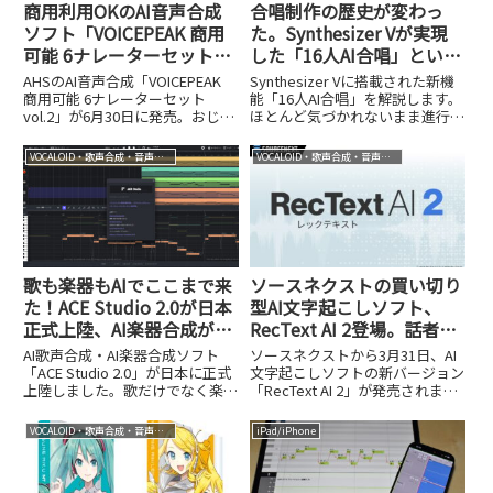
商用利用OKのAI音声合成
合唱制作の歴史が変わっ
ソフト「VOICEPEAK 商用
た。Synthesizer Vが実現
可能 6ナレーターセット」
した「16人AI合唱」という
にvol.2登場。4年間で大き
革命
AHSのAI音声合成「VOICEPEAK
Synthesizer Vに搭載された新機
く進化したエンジンととも
商用可能 6ナレーターセット
能「16人AI合唱」を解説します。
vol.2」が6月30日に発売。おじい
ほとんど気づかれないまま進行し
に個性豊かな7種の声を収
さん・おばあさんを含む7種の声
ていた合唱制作の大きな進化につ
録
を収録し、追加ライセンス不要で
いて紹介します。
VOCALOID・歌声合成・音声合成
VOCALOID・歌声合成・音声合成
商用利用できます。実際に試した
印象とvol.1との違いを紹介しま
す。
歌も楽器もAIでここまで来
ソースネクストの買い切り
た！ACE Studio 2.0が日本
型AI文字起こしソフト、
正式上陸、AI楽器合成が別
RecText AI 2登場。話者分
次元に進化
離機能を新搭載し、グレー
AI歌声合成・AI楽器合成ソフト
ソースネクストから3月31日、AI
ドアップした最新版をチェ
「ACE Studio 2.0」が日本に正式
文字起こしソフトの新バージョン
上陸しました。歌だけでなく楽器
「RecText AI 2」が発売されまし
ック
演奏までAIでこなす進化のポイン
た。価格は9,980円（税込）のダ
トを解説します。
ウンロード版で、初代と同じく買
VOCALOID・歌声合成・音声合成
iPad/iPhone
い切り型・オフライン処理という
基本コンセプトを引き継ぎつつ、
複数の新機...