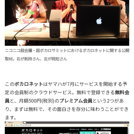
ニコニコ超会議・超ボカロサミットにおけるボカロネットに関する公開
取材。右が剣持さん、左が桃知さん
この
ボカロネット
はヤマハが7月にサービスを開始する予
定の会員制のクラウドサービス。無料で登録できる
無料会
員
と、月額500円(税別)の
プレミアム会員
という2つがあ
り、まずは無料で、その面白さを存分に味わうことができ
ます。