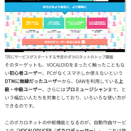
7月にサービスがスタートする予定のボカロネットのトップ画面
そのターゲットも、VOCALOIDをまったく触ったこともな
い
初心者ユーザー
、PCがなくスマホしか使えないという
DTMに無縁だったユーザー
から、DAWを利用している
上
級・中級ユーザー
、さらには
プロミュージシャン
まで、と
いう幅広い人たちを対象としており、いろいろな使い方が
できるのです。
このボカロネットの中枢機能となるのが、自動作曲サービ
スの「
VOCALODUCER
（
ボカロデューサー
）」。これは昨