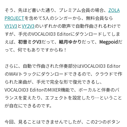
そう、先ほど書いた通り、プレミアム会員の場合、
ZOLA
PROJECT
を含めて5人のシンガーから、無料会員なら
VY1V3
と
VY2V3
のいずれかの歌声で自動作曲されるわけで
すが、手元のVOCALOID3 Editorにダウンロードしてしま
えば、
初音ミクV3
だって、
結月ゆかり
だって、
Megpoid
だ
って、何でもありですからね！
さらに、自動で作曲された伴奏部分はVOCALOID3 Editor
のWAVトラックにダウンロードできるので、クラウドで作
られた楽曲が、手元で完全な形で復元できるし、
VOCALOID3 EditorのMIXER機能で、ボーカルと伴奏のバ
ランスを変えたり、エフェクトを設定したり…ということ
が自在にできるのです。
今回、見ることはできませんでしたが、この2つのボタン