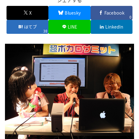
X
Bluesky
Facebook
0
はてブ
LINE
LinkedIn
38