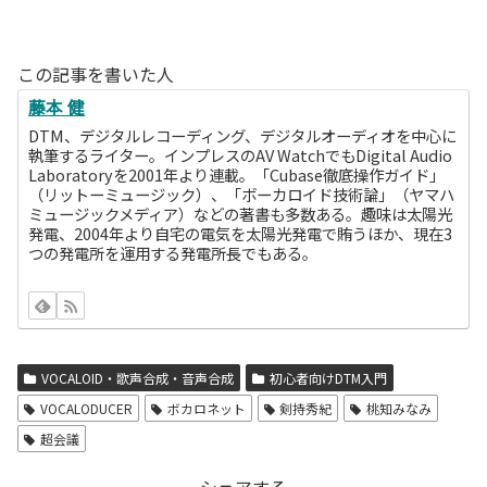
この記事を書いた人
藤本 健
DTM、デジタルレコーディング、デジタルオーディオを中心に
執筆するライター。インプレスのAV WatchでもDigital Audio
Laboratoryを2001年より連載。「Cubase徹底操作ガイド」
（リットーミュージック）、「ボーカロイド技術論」（ヤマハ
ミュージックメディア）などの著書も多数ある。趣味は太陽光
発電、2004年より自宅の電気を太陽光発電で賄うほか、現在3
つの発電所を運用する発電所長でもある。
VOCALOID・歌声合成・音声合成
初心者向けDTM入門
VOCALODUCER
ボカロネット
剣持秀紀
桃知みなみ
超会議
シェアする