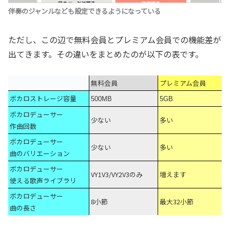
伴奏のジャンルなども設定できるようになっている
ただし、この辺で無料会員とプレミアム会員での機能差が
出てきます。その違いをまとめたのが以下の表です。
無料会員
プレミアム会員
ボカロストレージ容量
500MB
5GB
ボカロデューサー
少ない
多い
作曲回数
ボカロデューサー
少ない
多い
曲のバリエーション
ボカロデューサー
VY1V3/VY2V3のみ
増えます
使える歌声ライブラリ
ボカロデューサー
8小節
最大32小節
曲の長さ