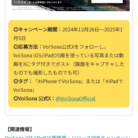
◎キャンペーン期間：
2024年12月26日〜2025年1
月5日
◎応募方法：
VoiSona公式Xをフォローし、
VoiSona iOS/iPadOS版を使っている写真または動
画をXにタグ付きでポスト（画面をキャプチャした
ものでも撮影したものでも可）
◎タグ：
「#iPhoneでVoiSona」または「#iPadで
VoiSona」
◎VoiSona 公式X：
@VoiSonaOfficial
【関連情報】
VoiSona iOS/iPadOS版情報・
リリース記念キャンペーン