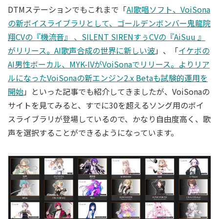
DTMステーションでもこれまで「
AI歌唱ソフト、VoiSona
の新ボイスライブラリとして、ゴールデンボンバー鬼龍院
翔CVの『機流音』 、SILENT SIRENすぅCVの『AiSuu 』
がリリース。AI歌声合成の世界に新しい波
」、「
イケボの
AI男性ボーカル、MYK-IVがVoiSonaでリリース。よりリア
ルになったVoiSonaの新エンジン2.x Betaも試験的運用を
開始
」といった記事でも紹介してきましたが、VoiSonaの
サイトを見てみると、すでに30を超えるソング用のボイ
スライブラリが登場しているので、かなり自由度高く、歌
声を選択することができるようになっています。