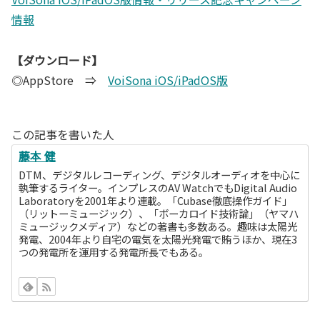
情報
【ダウンロード】
◎AppStore ⇒
VoiSona iOS/iPadOS版
この記事を書いた人
藤本 健
DTM、デジタルレコーディング、デジタルオーディオを中心に
執筆するライター。インプレスのAV WatchでもDigital Audio
Laboratoryを2001年より連載。「Cubase徹底操作ガイド」
（リットーミュージック）、「ボーカロイド技術論」（ヤマハ
ミュージックメディア）などの著書も多数ある。趣味は太陽光
発電、2004年より自宅の電気を太陽光発電で賄うほか、現在3
つの発電所を運用する発電所長でもある。