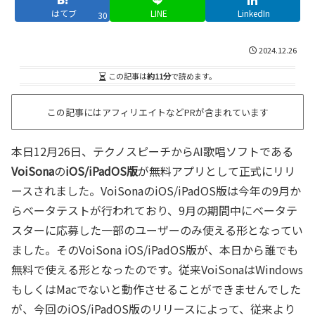
はてブ
LINE
LinkedIn
30
2024.12.26
この記事は
約11分
で読めます。
この記事にはアフィリエイトなどPRが含まれています
本日12月26日、テクノスピーチからAI歌唱ソフトである
VoiSona
の
iOS/iPadOS版
が無料アプリとして正式にリリ
ースされました。VoiSonaのiOS/iPadOS版は今年の9月か
らベータテストが行われており、9月の期間中にベータテ
スターに応募した一部のユーザーのみ使える形となってい
ました。そのVoiSona iOS/iPadOS版が、本日から誰でも
無料で使える形となったのです。従来VoiSonaはWindows
もしくはMacでないと動作させることができませんでした
が、今回のiOS/iPadOS版のリリースによって、従来より