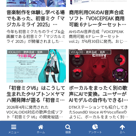
音楽制作を体験し学べる場
商用利用OKのAI音声合成
でもあった、初音ミク「マ
ソフト「VOICEPEAK 商用
ジカルミライ 2025」
可能 6ナレーターセット」
TOKYO イベントレポート
にvol.2登場。4年間で大き
今年も初音ミクたちのライブ&企
AHSのAI音声合成「VOICEPEAK
く進化したエンジンととも
画展である初音ミク「マジカルミ
商用可能 6ナレーターセット
ライ 2025」が開催されました。8
vol.2」が6月30日に発売。おじい
に個性豊かな7種の声を収
月1日～3日はSENDAI(仙台サンプ
さん・おばあさんを含む7種の声
録
ラザ・仙台駅周辺)、8月9日～11
を収録し、追加ライセンス不要で
VOCALOID・歌声合成・音声合成
VOCALOID・歌声合成・音声合成
日はOSAKA（インテックス大
商用利用できます。実際に試した
阪）、そして8月29日～31日は
印象とvol.1との違いを紹介しま
TOKYO...
す。
「初音ミクV6」はこうして
ボーカルをまったく別の歌
生まれた――クリプトン×ヤマ
声にAIで変換。ユーザーが
ハ開発陣が語る「初音ミク
AIモデルの自作もできるIK
らしさ」をAIで実現するま
Multimedia ReSing登場
2026年4月に発売された
DTMステーションでも紹介してき
で
VOCALOID6対応の歌声合成ソフ
たSoundID Voice AIやVocoflexの
ト「初音ミク V6」の開発秘話
ように、ボーカルをまったく別の
を、クリプトンとヤマハの開発陣
歌声に差し替えるAI技術が大きな
にインタビュー。「初音ミクらし
注目を集める中、また一つ画期的
VOCALOID・歌声合成・音声合成
VOCALOID・歌声合成・音声合成
さ」をAIで再現する学習データや
なプラグインIK Multimediaの
メニュー
ホーム
検索
アンケート
上へ