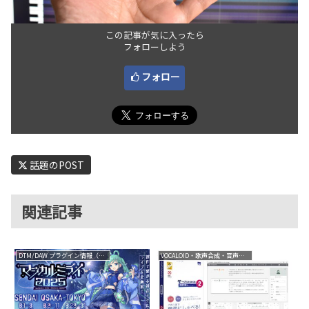
この記事が気に入ったら
フォローしよう
フォロー
話題のPOST
関連記事
DTM/DAW プラグイン情報（VST AU AAX）
VOCALOID・歌声合成・音声合成