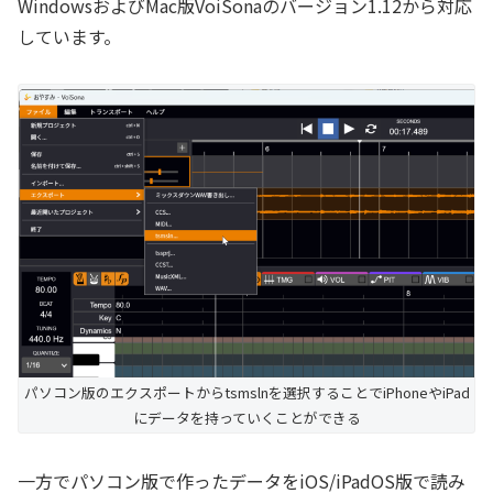
WindowsおよびMac版VoiSonaのバージョン1.12から対応
しています。
パソコン版のエクスポートからtsmslnを選択することでiPhoneやiPad
にデータを持っていくことができる
一方でパソコン版で作ったデータをiOS/iPadOS版で読み