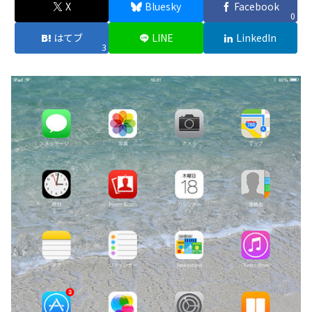
X
Bluesky
Facebook
0
はてブ
LINE
LinkedIn
3