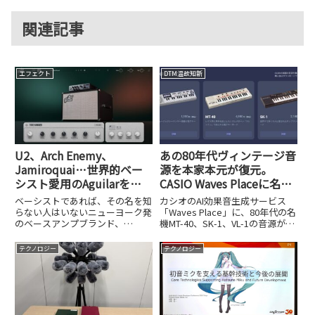
関連記事
エフェクト
DTM温故知新
U2、Arch Enemy、
あの80年代ヴィンテージ音
Jamiroquai…世界的ベー
源を本家本元が復元。
シスト愛用のAguilarを
CASIO Waves Placeに名機
KORGがAIでプラグイン
MT-40、SK-1、VL-1の音源
ベーシストであれば、その名を知
カシオのAI効果音生成サービス
化！「Aguilar Plugin
が買い切りで登場！
らない人はいないニューヨーク発
「Waves Place」に、80年代の名
のベースアンプブランド、
機MT-40、SK-1、VL-1の音源が本
Suite」開発者インタビュ
Aguilar Amplification。U2の
家による復元・買い切り形式で登
ー
Adam Clayton、Arch Enemyの
場しました。
テクノロジー
テクノロジー
Sharlee D'Angelo、Alicia Keys
の...