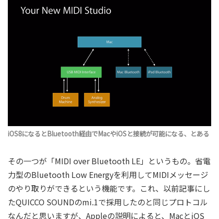
iOS8になるとBluetooth経由でMacやiOSと接続が可能になる、とある
その一つが「MIDI over Bluetooth LE」というもの。省電
力型のBluetooth Low Energyを利用してMIDIメッセージ
のやり取りができるという機能です。これ、以前記事にし
たQUICCO SOUNDのmi.1で採用したのと同じプロトコル
なんだと思いますが、Appleの説明によると、MacとiOS