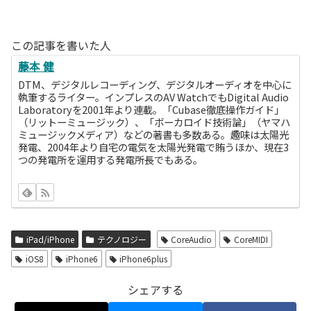
この記事を書いた人
藤本 健
DTM、デジタルレコーディング、デジタルオーディオを中心に
執筆するライター。インプレスのAV WatchでもDigital Audio
Laboratoryを2001年より連載。「Cubase徹底操作ガイド」
（リットーミュージック）、「ボーカロイド技術論」（ヤマハ
ミュージックメディア）などの著書も多数ある。趣味は太陽光
発電、2004年より自宅の電気を太陽光発電で賄うほか、現在3
つの発電所を運用する発電所長でもある。
iPad/iPhone
テクノロジー
CoreAudio
CoreMIDI
iOS8
iPhone6
iPhone6plus
シェアする