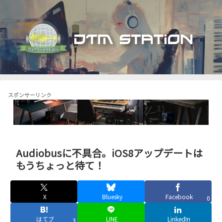
スポンサーリンク
Audiobusに不具合。iOS8アップデートは
もうちょっと待て！
X
Bluesky
Facebook
0
はてブ
LINE
LinkedIn
3