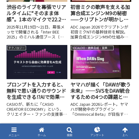
渋谷のライブを幕張でリア
初音ミクの歌声を支える加
ルタイムに“そのまま体
算合成エンジンM9の秘密
感”。1本のマイクで22.2ch
——クリプトンが明かした
を実現するミハル通信の挑
基幹技術と今後の展開
2025年11月19日～21日、幕張メ
ADC Japan 2026でクリプトンが
戦【Inter BEE 2025】
【ADC Japan 2026レポー
ッセで開催される「Inter BEE
初音ミクNTの基幹技術を解説。
2025」のミハル通信ブース（ホ
加算合成エンジンM9の仕組み、
ト③】
ール3 No.3216）で、これまでに
データ量を64分の1に圧縮する手
ない音響体験ができます。渋谷の
法、SDK化計画「NTSDK」まで、
テクノロジー
VOCALOID・歌声合成・音声合成
ライブ会場で演奏される「コアラ
開発者が語った内容を詳しくレポ
モード.」のライブを、ELL Li...
ートします。
プロンプトを入力すると、
ヤマハが描く「DAWが歌う
無料で思い通りのサウンド
未来」——SVSをDAW統合
を生成できる!?AIで効果音
するための4つの課題と
を作り出すCASIO「Waves
は？【ADC Japan 2026レ
CASIOが、新たに「CASIO
ADC Japan 2026レポート。ヤマ
Place」の威力
ポート②】
CREATOR ECONOMY」という、
ハが開発中のプラグイン
クリエイター・ファンの支援事業
「Omnivocal Beta」が目指す、
を開始しました。スマートフォン
専用エディター不要でDAW内で
の普及やSNSの発展により、誰も
完結する歌声合成とは。統合を阻
がクリエイターになれる時代が到
む4つの技術課題と解決アプロー
来し、市場が急速に拡大する中、
チを詳しく紹介します。
メニュー
ホーム
検索
アンケート
上へ
CASIOはそ...