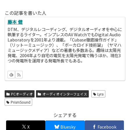
この記事を書いた人
藤本 健
DTM、デジタルレコーディング、デジタルオーディオを中心に
執筆するライター。インプレスのAV WatchでもDigital Audio
Laboratoryを2001年より連載。「Cubase徹底操作ガイド」
（リットーミュージック）、「ボーカロイド技術論」（ヤマハ
ミュージックメディア）などの著書も多数ある。趣味は太陽光
発電、2004年より自宅の電気を太陽光発電で賄うほか、現在3
つの発電所を運用する発電所長でもある。
PCオーディオ
オーディオインターフェイス
Lyra
PrismSound
シェアする
X
Bluesky
Facebook