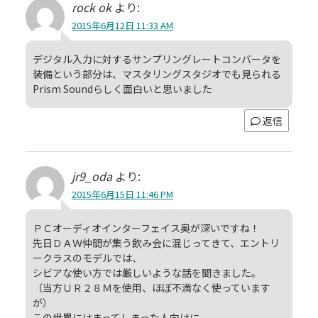
rock ok
より:
2015年6月12日 11:33 AM
デジタル入力に対するサンプリングレートコンバータを
装備という部分は、マスタリングスタジオでも見られる
Prism Soundらしく面白いと思いました
返信
jr9_oda
より:
2015年6月15日 11:46 PM
ＰＣオーディオインターフェイス奥が深いですね！
先日ＤＡＷ仲間が集う飲み会に混じってきて、エントリ
ークラスのモデルでは、
シビアな使い方では厳しいような話を聞きました。
（当方ＵＲ２８Ｍを使用、ほぼ不満なく使っています
が）
この世界にはまってしまった人向けに、