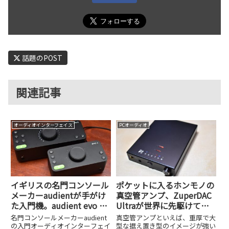
話題のPOST
関連記事
オーディオインターフェイス
PCオーディオ
イギリスの名門コンソール
ポケットに入るホンモノの
メーカーaudientが手がけ
真空管アンプ、ZuperDAC
た入門機。audient evo 4
Ultraが世界に先駆けて日
とevo 8を試してみた
本でのクラファン実施中
名門コンソールメーカーaudient
真空管アンプといえば、重厚で大
の入門オーディオインターフェイ
型な据え置き型のイメージが強い