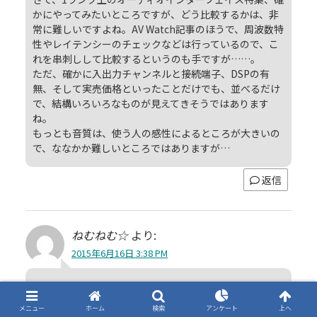
かにやってみたいところですが、どう比較するかは、非
常に難しいですよね。AV Watch記事のほうで、周波数特
性やレイテンシーのチェックなどは行っているので、こ
れを串刺しして比較するというのも手ですが……。
ただ、確かに入出力チャンネルと接続端子、DSPの有
無、そして実売価格といったことだけでも、並べるだけ
で、結構いろいろなものが見えてきそうではあります
ね。
もっとも音質は、使う人の感性によるところが大きいの
で、ななかか難しいところではありますが…
返信
ねむねむ☆
より:
2015年6月16日 3:38 PM
あ！やるんでしたら、Antelope ZEN STUDIOをぜひラ
インナップに！
メニュー
ホーム
検索
アンケート
上へ
マスタークロックの「4th Generation Acoustically