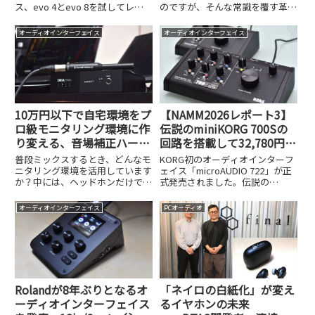
ス、evo 4とevo 8を試してレビ
のですが、そんな常識を覆す革新
ュー。上位機iD44に迫る低歪マイ
的な製品が登場しました。香港を
クプリやAKMコンバータ、歌うだ
拠点に活動する世界的オーディオ
オーディオインターフェイス
オーディオインターフェイス
けで最適レベルが決まるスマート
ブランド、Zorloo（ゾルー）
ゲイン、豪華なソフトバンドルま
が、日本のクラウドファンディン
で2モデルの違いを詳しく解説し
グサイト、kibidango...
ます。
10万円以下で自宅環境をプ
【NAMM2026レポート3】
ロ級モニタリング環境に作
伝説のminiKORG 700Sの
り変える、音場補正ハード
回路を搭載して32,780円!?
ウェアシステムAudient
アナログフィルター内蔵オ
普段ミックスするとき、どんなモ
KORG初のオーディオインターフ
ORIA miniが登場！
ーディオIF、KORG
ニタリング環境を活用しています
ェイス「microAUDIO 722」が正
か？中には、ヘッドホンだけでミ
式発売されました。伝説の
microAUDIO 722の実力
ックスを完結させている、という
miniKORG 700Sのアナログフィル
方もいると思いますが、やはり客
ター回路を搭載した実力を32,780
オーディオインターフェイス
PCオーディオ
観的にミキシングを把握したり、
円という価格とともに検証しま
ヘッドホンでは判断が難しい低域
す。
の処理などを考えると、モニタ
ー...
Rolandが8年ぶりとなるオ
「ネイロの白紙化」が変え
ーディオインターフェイス
るイヤホンの未来