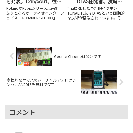
を発表。12in/6out、往年
──DTAS開発者、濱﨑公
の名機をモデリングしたエ
男さんインタビュー
RolandがRubixシリーズ以来8年
finalが出した革新的イヤホン、
フェクトが魅力の
ぶりとなるオーディオインターフ
TONALITEにはDTASという画期的
ェイス「GO:MIXER STUDIO」を
な技術が搭載されています。その
GO:MIXER STUDIO
NAMM Show 2026で発表しまし
DTASを開発した方であり、世界
た。12in/6out対応や名機モデリ
的にも著名な日本のプロオーディ
ングエフェクトの魅力を解説しま
オ業界の中心人物、濱﨑公男さん
す。
にインタビューしました
Google Chromeは楽器です
高性能なヤマハのバーチャルアナログシ
ンセ、AN2015を無料でGET
コメント