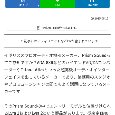
はてブ
LINE
LinkedIn
6
2015.06.12
この記事は
約8分
で読めます。
この記事にはアフィリエイトなどPRが含まれています
イギリスのプロオーディオ機器メーカー、
Prism Sound
っ
てご存知ですか？
ADA-8XR
などのハイエンドAD/DAコンバ
ーターや
Titan
、
Atlas
といった超高級オーディオインター
フェイスを出しているメーカーであり、業務用のスタジオ
やプロミュージシャンの間でもよく話題になっているメー
カーです。
そのPrism Soundの中でエントリーモデルと位置づけられ
る
Lyra 1
および
Lyra 2
という製品があります。従来定価40