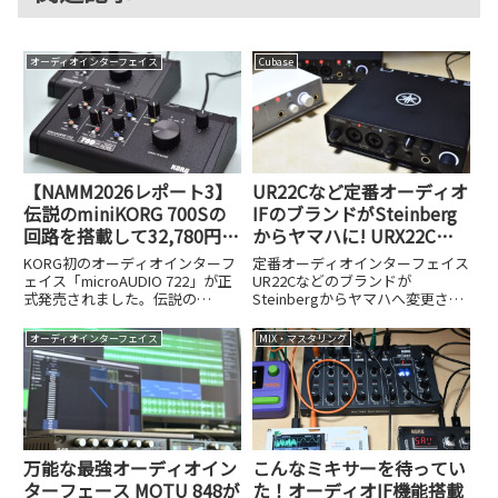
オーディオインターフェイス
Cubase
【NAMM2026レポート3】
UR22Cなど定番オーディオ
伝説のminiKORG 700Sの
IFのブランドがSteinberg
回路を搭載して32,780円!?
からヤマハに! URX22Cや
アナログフィルター内蔵オ
UR22MK3など品番も変更
KORG初のオーディオインターフ
定番オーディオインターフェイス
ーディオIF、KORG
ェイス「microAUDIO 722」が正
UR22Cなどのブランドが
式発売されました。伝説の
Steinbergからヤマハへ変更され
microAUDIO 722の実力
miniKORG 700Sのアナログフィル
ました。URX22CやUR22MK3など
ター回路を搭載した実力を32,780
新しい品番と変更の背景を解説し
オーディオインターフェイス
MIX・マスタリング
円という価格とともに検証しま
ます。
す。
万能な最強オーディオイン
こんなミキサーを待ってい
ターフェース MOTU 848が
た！オーディオIF機能搭載