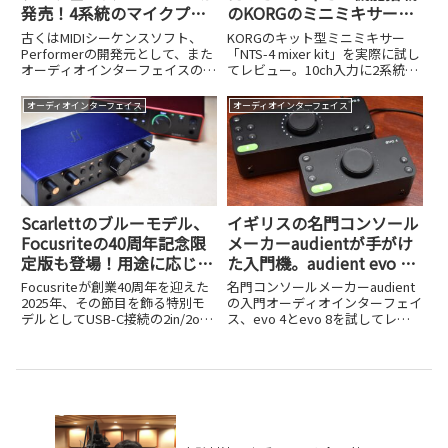
発売！4系統のマイクプリ
のKORGのミニミキサー、
と12系統のアナログ出力を
NTS-4が超強力で便利だ！
古くはMIDIシーケンスソフト、
KORGのキット型ミニミキサー
備えた28×32入出力、
Performerの開発元として、また
「NTS-4 mixer kit」を実際に試し
オーディオインターフェイスの黎
てレビュー。10ch入力に2系統デ
TB4/USB4、Milan対応
明期から業界をリードしてきた
ジタルエフェクト、
AVBなどを搭載
MOTU。そんなプロフェッショナ
SEND/RETURNを備え、USBオー
オーディオインターフェイス
オーディオインターフェイス
ルな現場から絶大な信頼を得る
ディオ/MIDIインターフェイス機
MOTUから、ThunderboltやUSB-
能も搭載。コンパクトに制作環境
Cに対...
を完結できる魅力を詳しく解説し
ます。
Scarlettのブルーモデル、
イギリスの名門コンソール
Focusriteの40周年記念限
メーカーaudientが手がけ
定版も登場！用途に応じた
た入門機。audient evo 4
幅広いラインナップが用意
とevo 8を試してみた
Focusriteが創業40周年を迎えた
名門コンソールメーカーaudient
されたScarlett 4th Gen
2025年、その節目を飾る特別モ
の入門オーディオインターフェイ
デルとしてUSB-C接続の2in/2out
ス、evo 4とevo 8を試してレビ
のオーディオインターフェイス
ュー。上位機iD44に迫る低歪マイ
「Scarlett 2i2 Anniversary
クプリやAKMコンバータ、歌うだ
Edition（Scarlett AE）」が発...
けで最適レベルが決まるスマート
ゲイン、豪華なソフトバンドルま
で2モデルの違いを詳しく解説し
ます。