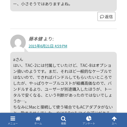
ー、小さそうではありますよね。
返信
藤本健
より:
2015年6月21日 4:59 PM
aさん
はい、TAC-2には付属していたけど、TAC-8はオプショ
ン扱いのようです。まだ、それほど一般的なケーブルで
はないので、できればバンドルしてもらいたいところで
したが、やっぱりケーブルコストが結構高価なので、バ
ンドルするより、ユーザーが別途購入したほうが、トー
タルで安くなる、という判断があったのではないでしょ
うか…。
ちなみにMacと接続して使う場合でもACアダプタがない
と、動きませんでした。やはり8つもマイクプリがある
と、バスパワーだけでは厳しいのだと思います。
メニュー
ホーム
検索
アンケート
上へ