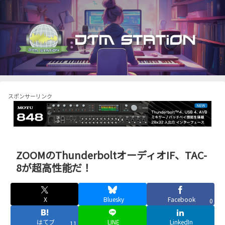
スポンサーリンク
ZOOMのThunderboltオーディオIF、TAC-
8が超高性能だ！
X
Bluesky
Facebook
0
はてブ
LINE
LinkedIn
11