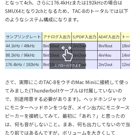
となって4ch、さらに176.4kHzまたは192kHzの場合は
SMUX4となり2chとなるため、TAC-8のトータルでは以下
のようなシステム構成になります。
サンプリングレート
アナログ入出力
S/PDIF入出力
ADAT入出力
トータ
44.1kHz / 48kHz
8in/10out
2in/2out
8in/8out
18in/20
88.2kHz / 96kHz
8in/10out
2in/2out
4in/4ou
14in/16
176.4kHz / 192kHz
8in/10out
2in/2out
2in/2out
12in/14
スクロールできます
さて、実際にこのTAC-8をウチのMac Miniに接続して使っ
てみました(Thunderboltケーブルは付属していないの
で、別途用意する必要があります)。ヘッドホンジャック
にモニターヘッドホンをつなぎ、メイン出力にモニタース
ピーカーを接続してみて、最初に「あれ？」と思ったの
は、何も音がしないこと。まあ、何も出力してないので当
たり前ではあるんですが、ボリュームを大きくして