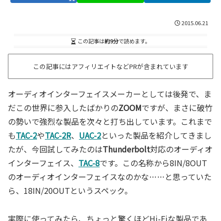
2015.06.21
この記事は
約9分
で読めます。
この記事にはアフィリエイトなどPRが含まれています
オーディオインターフェイスメーカーとしては後発で、ま
だこの世界に参入したばかりの
ZOOM
ですが、まさに破竹
の勢いで強烈な製品を次々と打ち出しています。これまで
も
TAC-2
や
TAC-2R
、
UAC-2
といった製品を紹介してきまし
たが、今回試してみたのは
Thunderbolt
対応のオーディオ
インターフェイス、
TAC-8
です。この名称から8IN/8OUT
のオーディオインターフェイスなのかな……と思っていた
ら、18IN/20OUTというスペック。
実際に使ってみたら、ちょっと驚くほどHi-Fiな製品であ