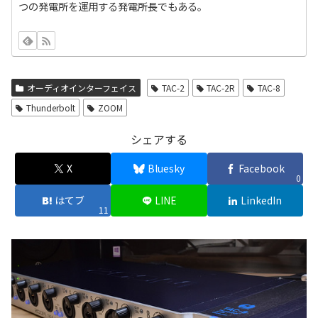
つの発電所を運用する発電所長でもある。
オーディオインターフェイス
TAC-2
TAC-2R
TAC-8
Thunderbolt
ZOOM
シェアする
X
Bluesky
Facebook
0
はてブ
LINE
LinkedIn
11