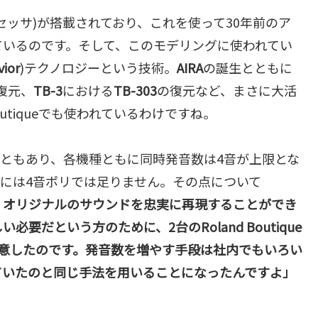
セッサ)が搭載されており、これを使って30年前のア
ているのです。そして、このモデリングに使われてい
vior
)テクノロジーという技術。
AIRA
の誕生とともに
復元、
TB-3
における
TB-303
の復元など、まさに大活
outiqueでも使われているわけですね。
こともあり、各機種ともに同時発音数は4音が上限とな
には4音ポリでは足りません。その点について
て、オリジナルのサウンドを忠実に再現することができ
だという方のために、2台のRoland Boutique
意したのです。発音数を増やす手段は社内でもいろい
ていたのと同じ手法を用いることになったんですよ」