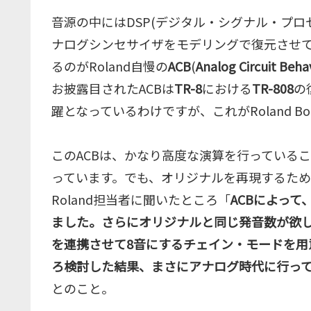
音源の中にはDSP(デジタル・シグナル・プロ
ナログシンセサイザをモデリングで復元させ
るのがRoland自慢の
ACB
(
Analog Circuit Beha
お披露目されたACBは
TR-8
における
TR-808
の
躍となっているわけですが、これがRoland B
このACBは、かなり高度な演算を行っている
っています。でも、オリジナルを再現するため
Roland担当者に聞いたところ「
ACBによっ
ました。さらにオリジナルと同じ発音数が欲しい必要
を連携させて8音にするチェイン・モードを用
ろ検討した結果、まさにアナログ時代に行っ
とのこと。