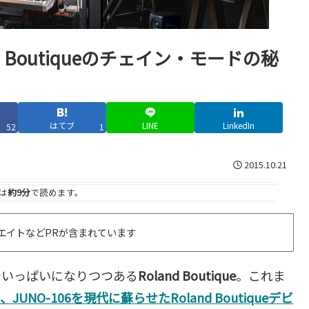
 Boutiqueのチェイン・モードの秘
はてブ
LINE
LinkedIn
52
1
2015.10.21
は
約9分
で読めます。
エイトなどPRが含まれています
でいっぱいになりつつある
Roland Boutique
。これま
3P、JUNO-106を現代に蘇らせたRoland Boutiqueデビ