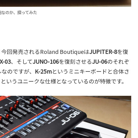
な機能なのか、探ってみた
売されるRoland Boutiqueは
JUPITER-8
を復
X-03
、そして
JUNO-106
を復刻させる
JU-06
のそれぞ
ルなのですが、
K-25m
というミニキーボードと合体さ
、というユニークな仕様となっているのが特徴です。