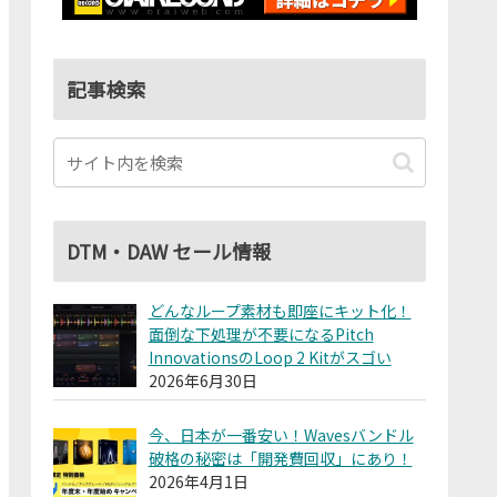
記事検索
DTM・DAW セール情報
どんなループ素材も即座にキット化！
面倒な下処理が不要になるPitch
InnovationsのLoop 2 Kitがスゴい
2026年6月30日
今、日本が一番安い！Wavesバンドル
破格の秘密は「開発費回収」にあり！
2026年4月1日