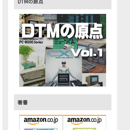
DTMの原点
著書