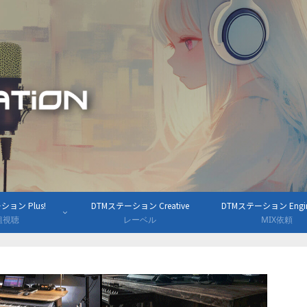
ョン Plus!
DTMステーション Creative
DTMステーション Engine
組視聴
レーベル
MIX依頼