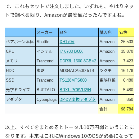
で、これもセットで注文しました。いずれも、やはりネッ
トで調べる限り、Amazonが最安値だったんですよね。
メーカー
品名
購入店
価格
ベアボーン本体
Shuttle
XH170V
Amazon
26,503
インテル
CPU
I7 6700 BOX
Amazon
35,870
メモリ
Trancend
DDR3L 1600 8GB×2
Amazon
7,423
東芝
ツクモ
HDD
MD04ACA50D 5TB
16,178
東映無線
SSD
Trancend
TS128MTS800
6,480
光学ドライブ
BUFFALO
BRXL-PC6VU2/N
Amazon
5,480
アダプタ
DP-DVI変換アダプタ
Cyberplugs
Amazon
850
合計
98,784
以上、すべてをまとめるとトータル10万円弱ということに
なります。本来はこれにWindows 10のOSが必要になって