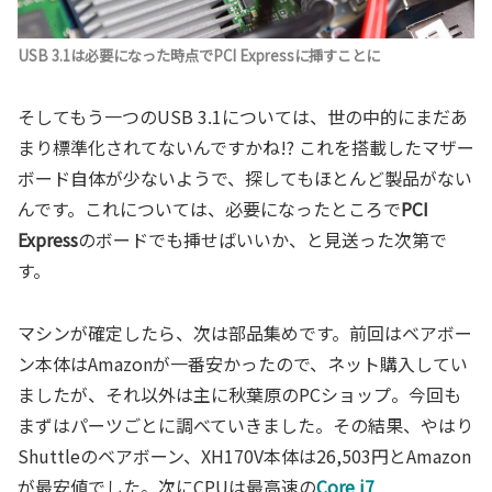
USB 3.1は必要になった時点でPCI Expressに挿すことに
そしてもう一つのUSB 3.1については、世の中的にまだあ
まり標準化されてないんですかね!? これを搭載したマザー
ボード自体が少ないようで、探してもほとんど製品がない
んです。これについては、必要になったところで
PCI
Express
のボードでも挿せばいいか、と見送った次第で
す。
マシンが確定したら、次は部品集めです。前回はベアボー
ン本体はAmazonが一番安かったので、ネット購入してい
ましたが、それ以外は主に秋葉原のPCショップ。今回も
まずはパーツごとに調べていきました。その結果、やはり
Shuttleのベアボーン、XH170V本体は26,503円とAmazon
が最安値でした。次にCPUは最高速の
Core i7