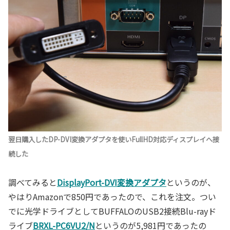
翌日購入したDP-DVI変換アダプタを使いFullHD対応ディスプレイへ接
続した
調べてみると
DisplayPort-DVI変換アダプタ
というのが、
やはりAmazonで850円であったので、これを注文。つい
でに光学ドライブとしてBUFFALOのUSB2接続Blu-rayド
ライブ
BRXL-PC6VU2/N
というのが5,981円であったの