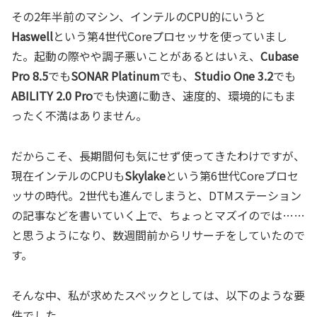
その2年半前のマシン、インテルのCPU的にいうと
Haswell
という第4世代Coreプロセッサを使っていまし
た。起動の際やや調子悪いことがあるとはいえ、
Cubase
Pro 8.5
でも
SONAR Platinum
でも、
Studio One 3.2
でも
ABILITY 2.0 Pro
でも快適に動き、速度的、環境的にもま
ったく不満はありません。
だからこそ、長期間何も気にせず使ってきたわけですが、
現在インテルのCPUも
Skylake
という第6世代Coreプロセ
ッサの時代。2世代も進んでしまうと、DTMステーション
の記事などを書いていく上で、ちょっとマズイのでは……
と思うようになり、数週間前からリサーチをしていたので
す。
そんな中、私が求めたスペックとしては、以下のような要
件でした。