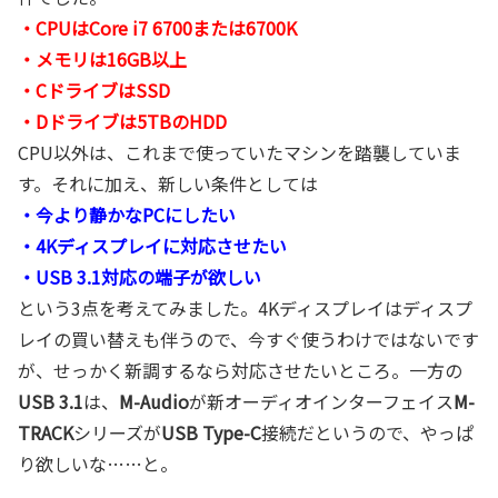
・CPUはCore i7 6700または6700K
・メモリは16GB以上
・CドライブはSSD
・Dドライブは5TBのHDD
CPU以外は、これまで使っていたマシンを踏襲していま
す。それに加え、新しい条件としては
・今より静かなPCにしたい
・4Kディスプレイに対応させたい
・USB 3.1対応の端子が欲しい
という3点を考えてみました。4Kディスプレイはディスプ
レイの買い替えも伴うので、今すぐ使うわけではないです
が、せっかく新調するなら対応させたいところ。一方の
USB 3.1
は、
M-Audio
が新オーディオインターフェイス
M-
TRACK
シリーズが
USB Type-C
接続だというので、やっぱ
り欲しいな……と。