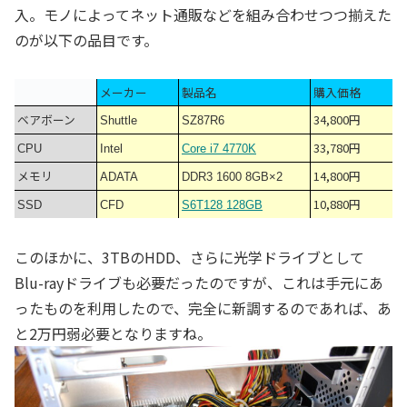
入。モノによってネット通販などを組み合わせつつ揃えた
のが以下の品目です。
メーカー
製品名
購入価格
ベアボーン
34,800円
Shuttle
SZ87R6
33,780円
CPU
Intel
Core i7 4770K
メモリ
14,800円
ADATA
DDR3 1600 8GB×2
10,880円
SSD
CFD
S6T128 128GB
このほかに、3TBのHDD、さらに光学ドライブとして
Blu-rayドライブも必要だったのですが、これは手元にあ
ったものを利用したので、完全に新調するのであれば、あ
と2万円弱必要となりますね。