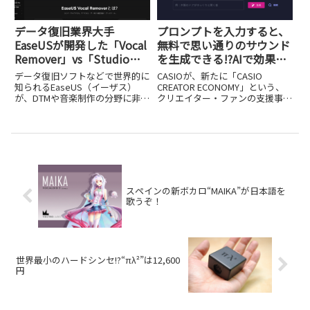
データ復旧業界大手
プロンプトを入力すると、
EaseUSが開発した「Vocal
無料で思い通りのサウンド
Remover」vs「Studio
を生成できる!?AIで効果音
One 7」vs「RX 11」！
を作り出すCASIO「Waves
データ復旧ソフトなどで世界的に
CASIOが、新たに「CASIO
2mixのボーカル抽出精度
Place」の威力
知られるEaseUS（イーザス）
CREATOR ECONOMY」という、
が、DTMや音楽制作の分野に非常
クリエイター・ファンの支援事業
対決！
に強力なツールを投入したのをご
を開始しました。スマートフォン
存知でしょうか？それが、AIを活
の普及やSNSの発展により、誰も
用したオンラインボーカル除去ツ
がクリエイターになれる時代が到
ール「EaseUS Vocal Remover」
来し、市場が急速に拡大する中、
です。...
CASIOはそ...
スペインの新ボカロ“MAIKA”が日本語を
歌うぞ！
世界最小のハードシンセ!?“πλ²”は12,600
円