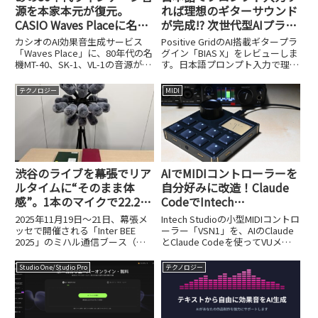
源を本家本元が復元。
れば理想のギターサウンド
CASIO Waves Placeに名機
が完成!? 次世代型AIプラグ
MT-40、SK-1、VL-1の音源
イン、Positive Grid「BIAS
カシオのAI効果音生成サービス
Positive GridのAI搭載ギタープラ
が買い切りで登場！
X」。3/31まで18,120円
「Waves Place」に、80年代の名
グイン「BIAS X」をレビューしま
機MT-40、SK-1、VL-1の音源が本
す。日本語プロンプト入力で理想
家による復元・買い切り形式で登
のサウンドが作れる新機能と、3
場しました。
月31日までの18,120円セール情
テクノロジー
MIDI
報を紹介します。
渋谷のライブを幕張でリア
AIでMIDIコントローラーを
ルタイムに“そのまま体
自分好みに改造！Claude
感”。1本のマイクで22.2ch
CodeでIntech
を実現するミハル通信の挑
Studio「VSN1」をVUメー
2025年11月19日～21日、幕張メ
Intech Studioの小型MIDIコントロ
戦【Inter BEE 2025】
ター化してみた
ッセで開催される「Inter BEE
ーラー「VSN1」を、AIのClaude
2025」のミハル通信ブース（ホ
とClaude Codeを使ってVUメー
ール3 No.3216）で、これまでに
ターに改造。プログラミング知識
ない音響体験ができます。渋谷の
ゼロから半日で完成させた手順
Studio One/Studio Pro
テクノロジー
ライブ会場で演奏される「コアラ
を、PythonやLuaのコード例とと
モード.」のライブを、ELL Li...
もに紹介します。