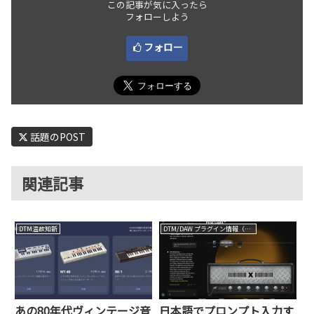
この記事が気に入ったら
フォローしよう
フォロー
話題のPOST
関連記事
DTM温故知新
DTM/DAW プラグイン情報（VST AU AAX）
あの80年代ヴィンテージ音
日本語でプロンプト入力す