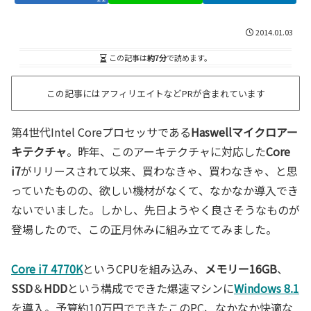
2014.01.03
この記事は
約7分
で読めます。
この記事にはアフィリエイトなどPRが含まれています
第4世代Intel Coreプロセッサである
Haswellマイクロアー
キテクチャ
。昨年、このアーキテクチャに対応した
Core
i7
がリリースされて以来、買わなきゃ、買わなきゃ、と思
っていたものの、欲しい機材がなくて、なかなか導入でき
ないでいました。しかし、先日ようやく良さそうなものが
登場したので、この正月休みに組み立ててみました。
Core i7 4770K
というCPUを組み込み、
メモリー16GB
、
SSD
＆
HDD
という構成でできた爆速マシンに
Windows 8.1
を導入。予算約10万円でできたこのPC、なかなか快適な