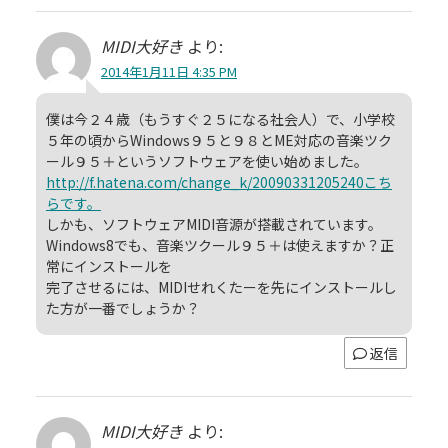
MIDI大好き
より:
2014年1月11日 4:35 PM
僕は今２４歳（もうすぐ２５になる社会人）で、小学校
５年の頃からWindows９５と９８とME対応の音楽ツク
ール９５＋というソフトウェアを使い始めました。
http://f.hatena.com/change_k/20090331205240こち
らです。
しかも、ソフトウェアMIDI音源が搭載されています。
Windows8でも、音楽ツクール９５＋は使えますか？正
常にインストールを
完了させるには、MIDIせれくたーを先にインストールし
た方が一番でしょうか？
返信
MIDI大好き
より: