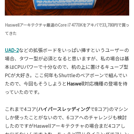
Haswellアーキテクチャ最速のCore i7 4770Kをアキバで33,780円で買っ
てきた
UAD-2
などの拡張ボードをいっぱい挿すというユーザーの
場合、タワー型が必須となると思いますが、私の場合は基
本はCPUパワーで十分なので、机の上に置けるキューブ型
PCが大好き。ここ何年もShuttleのベアボーンで組んでい
たので、今回もそうしようと
Haswell
対応機種の登場を待
っていたのです。
これまで4コア(
ハイパースレッディング
で8コア)のマシン
しか使ったことがないので、6コアへのチャレンジも検討
したのですがHaswellアーキテクチャの場合まだ4コアし
か出てないんですよね。ちょうど同じタイミングでアレン