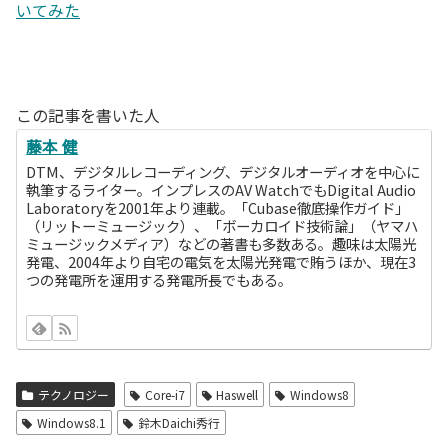
いてみた
この記事を書いた人
藤本 健
DTM、デジタルレコーディング、デジタルオーディオを中心に
執筆するライター。インプレスのAV WatchでもDigital Audio
Laboratoryを2001年より連載。「Cubase徹底操作ガイド」
（リットーミュージック）、「ボーカロイド技術論」（ヤマハ
ミュージックメディア）などの著書も多数ある。趣味は太陽光
発電、2004年より自宅の電気を太陽光発電で賄うほか、現在3
つの発電所を運用する発電所長でもある。
テクノロジー
Core-i7
Haswell
Windows8
Windows8.1
鈴木Daichi秀行