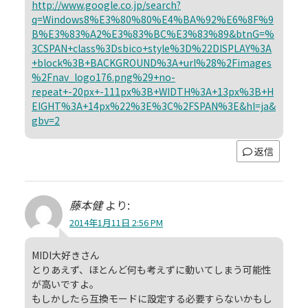
http://www.google.co.jp/search?
q=Windows8%E3%80%80%E4%BA%92%E6%8F%9
B%E3%83%A2%E3%83%BC%E3%83%89&btnG=%
3CSPAN+class%3Dsbico+style%3D%22DISPLAY%3A
+block%3B+BACKGROUND%3A+url%28%2Fimages
%2Fnav_logo176.png%29+no-
repeat+-20px+-111px%3B+WIDTH%3A+13px%3B+H
EIGHT%3A+14px%22%3E%3C%2FSPAN%3E&hl=ja&
gbv=2
返信
藤本健
より:
2014年1月11日 2:56 PM
MIDI大好きさん
とりあえず、ほとんど何も考えずに動いてしまう可能性
が高いですよ。
もしかしたら互換モードに設定する必要すらないかもし