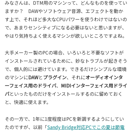
みなさんは、DTM用のマシンって、どんなものを使ってい
ますか？ DAWやソフトウェア音源、エフェクトを動か
す上で、それほど多大なCPUパワーを使うわけではないの
で、あまりセンシティブになる必要はないと思いますが、
やはり気持ちよく使えるマシンが欲しいところですよね。
大手メーカー製のPCの場合、いろいろと不要なソフトが
インストールされているために、妙なトラブルが起きそう
で、個人的には避けています。できるだけシンプルな環境
のマシンに
DAW
と
プラグイン
、それに
オーディオインタ
ーフェイス用のドライバ
、
MIDIインターフェイス用ドライ
バ
といったものだけをインストールするのに留めておく
と、快適に使えます。
その一方で、1年に1度程度はPCを新調するようにしてい
たのですが、以前「
Sandy Bridge対応PCでこの夏は節電