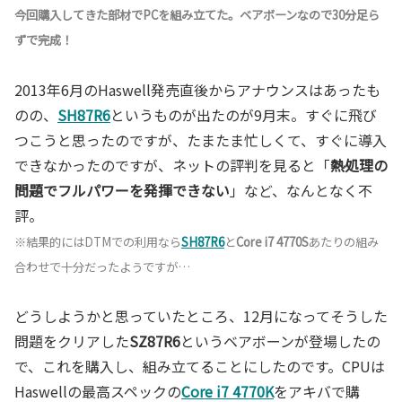
今回購入してきた部材でPCを組み立てた。ベアボーンなので30分足ら
ずで完成！
2013年6月のHaswell発売直後からアナウンスはあったも
のの、
SH87R6
というものが出たのが9月末。すぐに飛び
つこうと思ったのですが、たまたま忙しくて、すぐに導入
できなかったのですが、ネットの評判を見ると「
熱処理の
問題でフルパワーを発揮できない
」など、なんとなく不
評。
※結果的にはDTMでの利用なら
SH87R6
と
Core i7 4770S
あたりの組み
合わせで十分だったようですが…
どうしようかと思っていたところ、12月になってそうした
問題をクリアした
SZ87R6
というベアボーンが登場したの
で、これを購入し、組み立てることにしたのです。CPUは
Haswellの最高スペックの
Core i7 4770K
をアキバで購