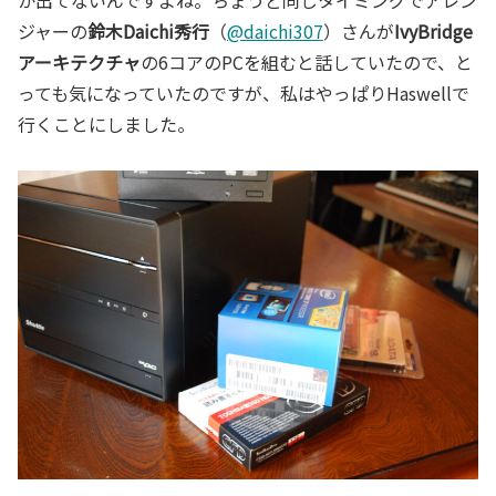
ジャーの
鈴木Daichi秀行
（
@daichi307
）さんが
IvyBridge
アーキテクチャ
の6コアのPCを組むと話していたので、と
っても気になっていたのですが、私はやっぱりHaswellで
行くことにしました。