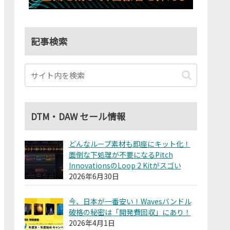
記事検索
DTM・DAW セール情報
どんなループ素材も即座にキット化！
面倒な下処理が不要になるPitch
InnovationsのLoop 2 Kitがスゴい
2026年6月30日
今、日本が一番安い！Wavesバンドル
破格の秘密は「開発費回収」にあり！
2026年4月1日