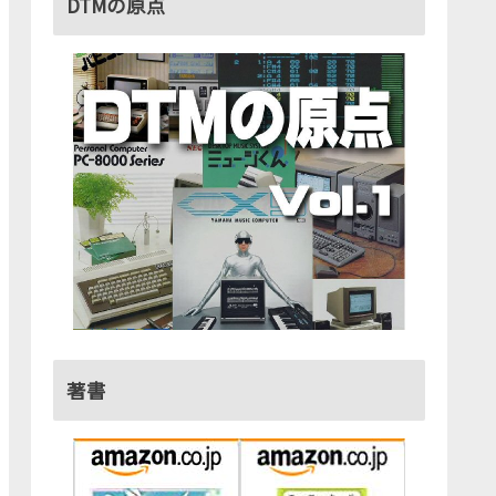
DTMの原点
著書