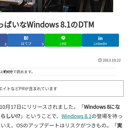
なWindows 8.1のDTM
はてブ
LINE
LinkedIn
0
9
2013.10.22
は
約6分
で読めます。
エイトなどPRが含まれています
10月17日にリリースされました。「
Windows 8にな
らしい!?
」ということで、
Windows 8.1
の登場を待っ
いえ、OSのアップデートはリスクがつきもの。「
実