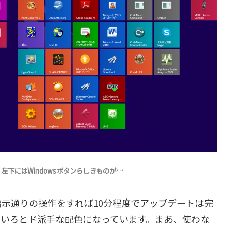
左下にはWindowsボタンらしきものが…
示通りの操作をすれば10分程度でアップデートは完
ろいろとド派手な配色になっています。まあ、使わな