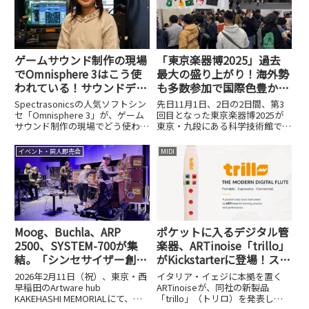
ユーザーに愛...
ザーの演奏や楽曲制作を主軸と...
ゲームサウンド制作の現場
「東京楽器博2025」過去
でOmnisphere 3はこう使
最大の盛り上がり！海外勢
われている！サウンドディ
も多数参加で国際色豊かに――
レクター・大島香織さんに
注目の20ブースを一気紹介
Spectrasonicsの人気ソフトシン
先日11月1日、2日の2日間、第3
聞く、音源を超えた活用法
セ「Omnisphere 3」が、ゲーム
回目となった東京楽器博2025が
サウンド制作の現場でどう使われ
東京・九段にある科学技術館で開
ているか、サウンドディレクター
催されました。東京楽器博実行委
大島香織さんに聞きました。
員会が主催し、一般社団法人 日
イベント・同人即売会
MIDI
本シンセサイザープロフェッショ
ナルアーツ（JSPA）が企画制作
を行う形で行われた今年...
Moog、Buchla、ARP
ポケットに入るデジタル管
2500、SYSTEM-700が集
楽器、ARTinoise「trillo」
結。「シンセサイザー創世
がKickstarterに登場！スタ
記」から見えたモジュラー
ンドアロン演奏対応の次世
2026年2月11日（祝）、東京・西
イタリア・イェジに本拠を置く
文化60年の系譜
代ウィンドコントローラー
早稲田のArtware hub
ARTinoiseが、同社の新製品
KAKEHASHI MEMORIALにて、
「trillo」（トリロ）を発表し、