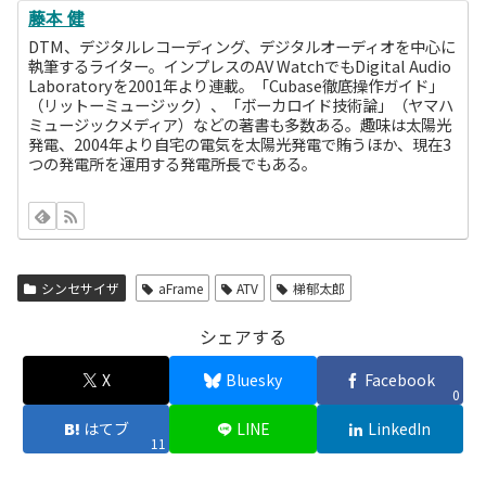
藤本 健
DTM、デジタルレコーディング、デジタルオーディオを中心に
執筆するライター。インプレスのAV WatchでもDigital Audio
Laboratoryを2001年より連載。「Cubase徹底操作ガイド」
（リットーミュージック）、「ボーカロイド技術論」（ヤマハ
ミュージックメディア）などの著書も多数ある。趣味は太陽光
発電、2004年より自宅の電気を太陽光発電で賄うほか、現在3
つの発電所を運用する発電所長でもある。
シンセサイザ
aFrame
ATV
梯郁太郎
シェアする
X
Bluesky
Facebook
0
はてブ
LINE
LinkedIn
11