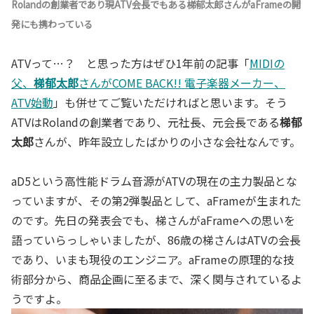
Rolandの創業者であり現ATV会長でもある梯郁太郎さんがaFrameの開
発にも携わっている
ATVって…？ と思った方はぜひ1年前の記事「
MIDIの
父、
梯郁太郎
さんがCOME BACK!! 電子楽器メーカー、
ATV始動
」も併せてご覧いただければと思います。そう
ATVはRolandの創業者であり、元社長、元会長である
梯郁
太郎
さんが、昨年設立したばかりの小さな会社なんです。
aD5という高性能ドラム音源がATVの現在の主力製品とな
っていますが、その第2弾製品として、aFrameが生まれた
のです。先日の発表会でも、梯さんがaFrameへの思いを
語っていらっしゃいましたが、86歳の梯さんはATVの会長
であり、いまも現役のエンジニア。aFrameの原理的な技
術部分から、商品企画に至るまで、深く関与されているよ
うですよ。