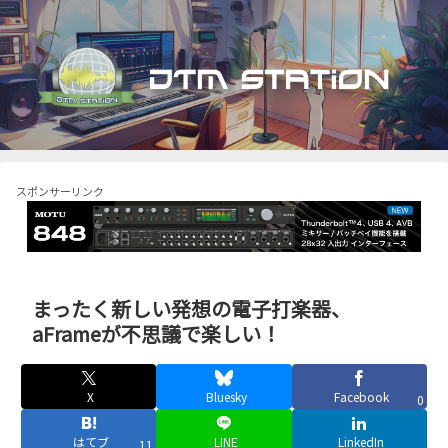
スポンサーリンク
まったく新しい発想の電子打楽器、
aFrameが不思議で楽しい！
X
Bluesky
Facebook
0
はてブ
LINE
LinkedIn
11