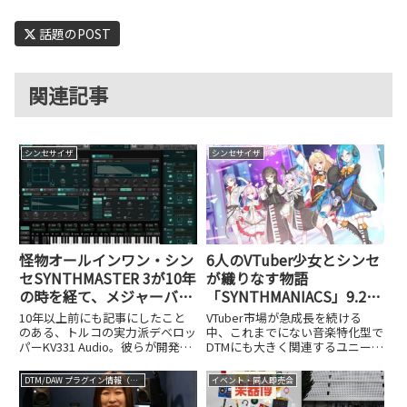
話題のPOST
関連記事
シンセサイザ
シンセサイザ
怪物オールインワン・シン
6人のVTuber少女とシンセ
セSYNTHMASTER 3が10年
が織りなす物語
の時を経て、メジャーバー
「SYNTHMANIACS」9.21
ジョンアップ！
始動、Yamaha・Roland・
10年以上前にも記事にしたこと
VTuber市場が急成長を続ける
KORG商品のプレゼントキ
のある、トルコの実力派デベロッ
中、これまでにない音楽特化型で
パーKV331 Audio。彼らが開発す
DTMにも大きく関連するユニーク
ャンペーン開催中
るSYNTHMASTERシリーズは、圧
なプロジェクト
倒的なコストパフォーマンスと、
「SYNTHMANIACS（シンセマニ
DTM/DAW プラグイン情報（VST AU AAX）
イベント・同人即売会
アナログからウェーブテーブルま
アクス）」が誕生します。この
で網羅する懐の深さで、世界中の
SYNTHMANIACSは、シンセサイ