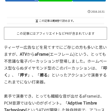
2016.10.31
この記事は
約8分
で読めます。
この記事にはアフィリエイトなどPRが含まれています
ティーザー広告などを見てすでにご存じの方も多いと思い
ますが、
ATV
から
aFrame
(エーフレーム)という、とっても
不思議な電子パーカッションが登場しました。ホームベー
ス型ならぬダイヤモンド型のこのパーカッションは、「
叩
く
」、「
押す
」、「
擦る
」といったアクションで演奏する
これまでにない打楽器。
素手で演奏でき、とっても繊細な音が出せるaFrameは、
PCM音源ではないのがポイント。「
Adptive Timbre
Technology
]というATVが開発した独自技術で、アコース