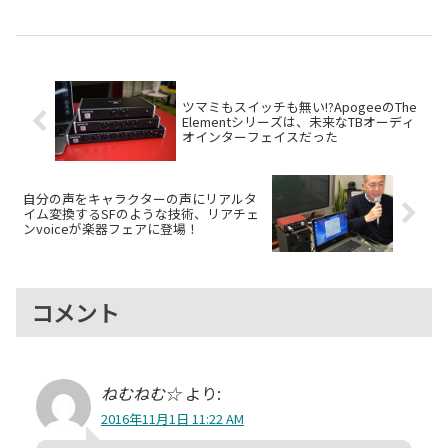
「"シンセサイザー創世記" 進化
Kickstarterサイトを使ってのク
するモジュラー・シンセシス」と
ラウドファンディングを5月5日
題したイベントが開催されまし
（現地時間）にスタートさせまし
た。これは公益財団法人かけはし
た。trilloは「All-in-One ...
芸術文化振...
ツマミもスイッチも無い!?ApogeeのThe
Elementシリーズは、未来なTBオーディ
オインターフェイスだった
自分の声をキャラクターの声にリアルタ
イム変換するSFのような技術、リアチェ
ンvoiceが楽器フェアに登場！
コメント
ねむねむ☆
より:
2016年11月1日 11:22 AM