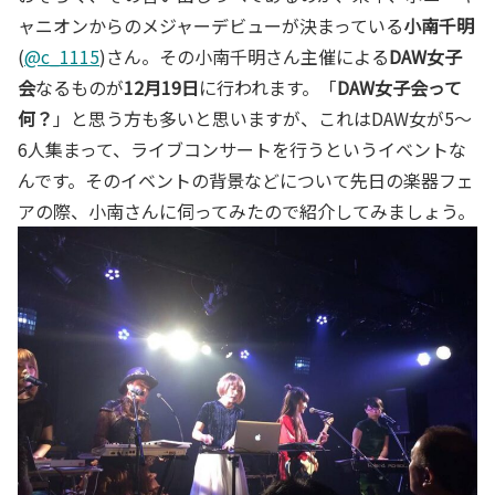
ャニオンからのメジャーデビューが決まっている
小南千明
(
@c_1115
)さん。その小南千明さん主催による
DAW女子
会
なるものが
12月19日
に行われます。「
DAW女子会って
何？
」と思う方も多いと思いますが、これはDAW女が5～
6人集まって、ライブコンサートを行うというイベントな
んです。そのイベントの背景などについて先日の楽器フェ
アの際、小南さんに伺ってみたので紹介してみましょう。