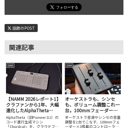
話題のPOST
関連記事
DAW
DAW
【NAMM 2026レポート1】
オーケストラも、シンセ
クラファンから1年、大幅
も、ボリューム調整これ一
進化したAlphaTheta
台。100mmフェーダー×3
TORAIZのコード進行生成
のGhost Note Audio
AlphaTheta（旧Pioneer DJ）の
オーケストラ音源やシンセの音量
マシン、Chordcatの実力
Conductor Mark II
コード進行生成マシン
調整を1台でこなす、100mmフェ
「Chordcat」を、クラウドファ
ーダー×3搭載のコントローラ