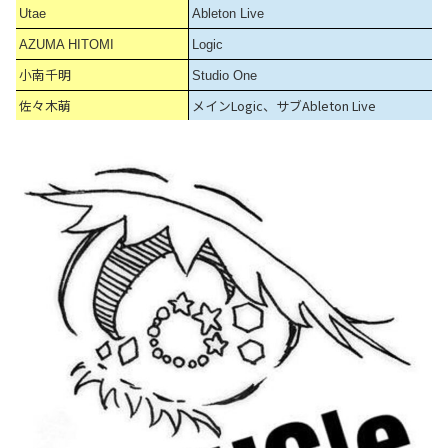
Utae
Ableton Live
AZUMA HITOMI
Logic
小南千明
Studio One
佐々木萌
メインLogic、サブAbleton Live