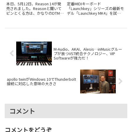
化され、LANDRから発売に
た
本日、5月12日、Reason 14が発
定番MIDIキーボード
売されました。Reasonと聞いて
「Launchkey」シリーズの最新モ
ピンとくる方は、かなりのDTM歴
デル「Launchkey MK4」を試し
の方かもしれませんが、
ました。Cubaseとの完全連携な
「Reasonってまだあったの
ど進化ポイントを解説します。
か！」という方も少なくないと思
います。Reasonはもともとスウ
ェーデンのProp...
M-Audio、AKAI、Alesis…inMusicグルー
プが放つVST統合テクノロジー、VIP
Softwareが強力だ！
apollo twinがWindows 10でThunderbolt
接続に対応した意味の大きさ
コメント
コメントをどうぞ