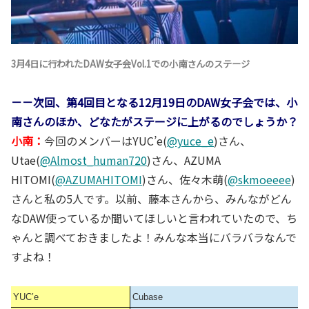
3月4日に行われたDAW女子会Vol.1での小南さんのステージ
－－次回、第4回目となる12月19日のDAW女子会では、小
南さんのほか、どなたがステージに上がるのでしょうか？
小南：
今回のメンバーはYUC’e(
@yuce_e
)さん、
Utae(
@Almost_human720
)さん、AZUMA
HITOMI(
@AZUMAHITOMI
)さん、佐々木萌(
@skmoeeee
)
さんと私の5人です。以前、藤本さんから、みんながどん
なDAW使っているか聞いてほしいと言われていたので、ち
ゃんと調べておきましたよ！みんな本当にバラバラなんで
すよね！
YUC’e
Cubase