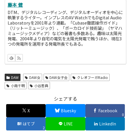
藤本 健
DTM、デジタルレコーディング、デジタルオーディオを中心に
執筆するライター。インプレスのAV WatchでもDigital Audio
Laboratoryを2001年より連載。「Cubase徹底操作ガイド」
（リットーミュージック）、「ボーカロイド技術論」（ヤマハ
ミュージックメディア）などの著書も多数ある。趣味は太陽光
発電、2004年より自宅の電気を太陽光発電で賄うほか、現在3
つの発電所を運用する発電所長でもある。
DAW
DAW女
DAW女子会
クレオフーガRadio
小南千明
小谷哲典
シェアする
X
Bluesky
Facebook
0
はてブ
LINE
LinkedIn
2