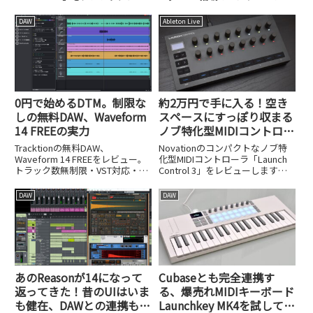
ンディングから1年後の進化を踏
「Conductor Mark II」をレビュー
まえてレビューします。
します。
DAW
Ableton Live
0円で始めるDTM。制限な
約2万円で手に入る！空き
しの無料DAW、Waveform
スペースにすっぽり収まる
14 FREEの実力
ノブ特化型MIDIコントロー
ラ、Novation Launch
Tracktionの無料DAW、
Novationのコンパクトなノブ特
Control 3
Waveform 14 FREEをレビュー。
化型MIDIコントローラ「Launch
トラック数無制限・VST対応・書
Control 3」をレビューします。
き出し制限なしの実力を、インス
約2万円という価格と、空きスペ
トールから打ち込み、ボーカル録
ースに収まるサイズ感を紹介しま
DAW
DAW
音、AI機能Assistant、有償版Pro
す。
との違いまで詳しく解説します。
あのReasonが14になって
Cubaseとも完全連携す
返ってきた！昔のUIはいま
る、爆売れMIDIキーボード
も健在、DAWとの連携も強
Launchkey MK4を試してみ