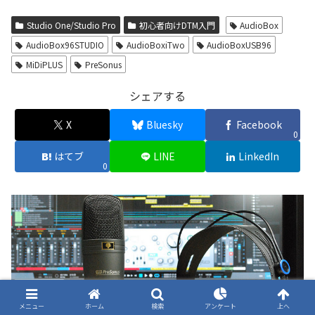
Studio One/Studio Pro
初心者向けDTM入門
AudioBox
AudioBox96STUDIO
AudioBoxiTwo
AudioBoxUSB96
MiDiPLUS
PreSonus
シェアする
X
Bluesky
Facebook
0
はてブ
LINE
LinkedIn
0
メニュー
ホーム
検索
アンケート
上へ