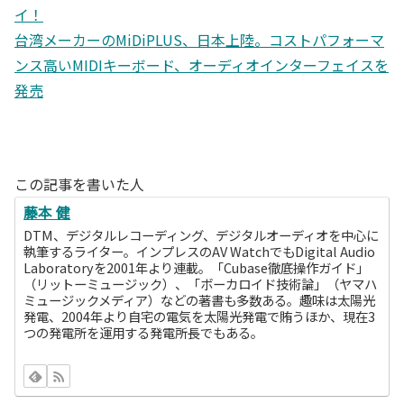
イ！
台湾メーカーのMiDiPLUS、日本上陸。コストパフォーマ
ンス高いMIDIキーボード、オーディオインターフェイスを
発売
この記事を書いた人
藤本 健
DTM、デジタルレコーディング、デジタルオーディオを中心に
執筆するライター。インプレスのAV WatchでもDigital Audio
Laboratoryを2001年より連載。「Cubase徹底操作ガイド」
（リットーミュージック）、「ボーカロイド技術論」（ヤマハ
ミュージックメディア）などの著書も多数ある。趣味は太陽光
発電、2004年より自宅の電気を太陽光発電で賄うほか、現在3
つの発電所を運用する発電所長でもある。