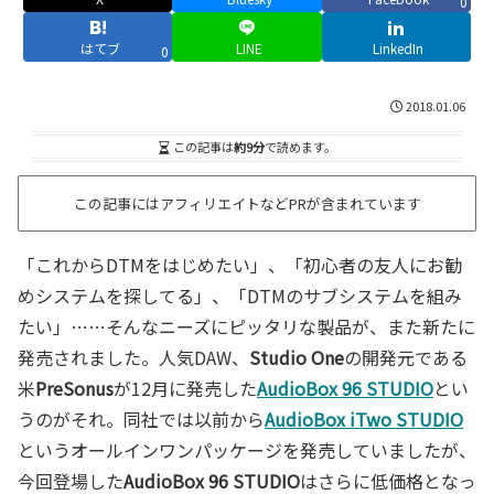
0
はてブ
LINE
LinkedIn
0
2018.01.06
この記事は
約9分
で読めます。
この記事にはアフィリエイトなどPRが含まれています
「これからDTMをはじめたい」、「初心者の友人にお勧
めシステムを探してる」、「DTMのサブシステムを組み
たい」……そんなニーズにピッタリな製品が、また新たに
発売されました。人気DAW、
Studio One
の開発元である
米
PreSonus
が12月に発売した
AudioBox 96 STUDIO
とい
うのがそれ。同社では以前から
AudioBox iTwo STUDIO
というオールインワンパッケージを発売していましたが、
今回登場した
AudioBox 96 STUDIO
はさらに低価格となっ