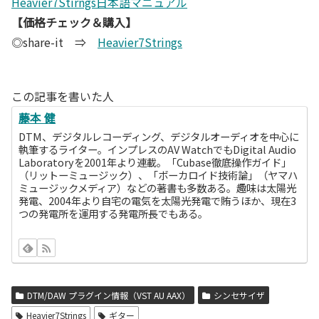
Heavier7Stirngs日本語マニュアル
【価格チェック＆購入】
◎share-it ⇒
Heavier7Strings
この記事を書いた人
藤本 健
DTM、デジタルレコーディング、デジタルオーディオを中心に
執筆するライター。インプレスのAV WatchでもDigital Audio
Laboratoryを2001年より連載。「Cubase徹底操作ガイド」
（リットーミュージック）、「ボーカロイド技術論」（ヤマハ
ミュージックメディア）などの著書も多数ある。趣味は太陽光
発電、2004年より自宅の電気を太陽光発電で賄うほか、現在3
つの発電所を運用する発電所長でもある。
DTM/DAW プラグイン情報（VST AU AAX）
シンセサイザ
Heavier7Strings
ギター