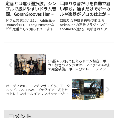
定番とは違う選択肢。シン
耳障りな音だけを自動で狙
プルで扱いやすいドラム音
い撃ち。通すだけでボーカ
源、GoranGrooves Handy
ルや楽器がプロの仕上がり
Drumsシリーズ
に、誰でも簡単に使える
ドラム音源といえば、Addictive
耳障りな帯域を自動で抑える
oeksound soothe3
DrumsやBFD、EasyDrummerな
oeksoundの定番プラグインが
どが定番として知られています
soothe3へ進化。刷新されたアル
が、「もっとシンプルで軽快に使
ゴリズム、新しいDetailノブや
えるものはないか」と感じている
Tilt control、ローレイテンシモー
人も多いのではないでしょうか。
ドなどの新機能を実際に試してレ
今回紹介するのは、アメリカのプ
ビューします。
ロドラマ...
1時間4,000円で使えるドラム録音、ボー
カル録音のスタジオは、マイク～DAWま
で完全装備。即、自分でレコーディング
できる！
オーディオIF、コンデンサマイク、モニタ
ヘッドホン、DAW、プラグイン一式をセ
ットにしたオールインワンパッケージ、
AudioBox 96 STUDIOは24,800円
コメント