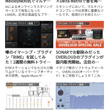
Melodyne対抗でマルチト
×Delta Matrixで音を再構
ラック編集可能なRePitch
築する次世代プラグイン、
AIによるオンラインマスタリング
ミキシングにおいて、マルチバン
2も誕生し年末セール開始
FUTURE MB
サービスで有名になった
ドコンプレッサは非常に重要なツ
LANDR。近年は高品位なプラグ
ールです。低域だけを抑えたい、
インエフェクトやインストゥルメ
特定の周波数帯域のダイナミクス
ントの開発にも注力しており、
をコントロールしたいといった場
DTM/DAW プラグイン情報（VST AU AAX）
DTM/DAW プラグイン情報（VST AU AAX）
DTMステーションでもたびたび紹
面で活躍するわけですが、「従来
介してきました。そのLANDR
のマルチバンドコンプはバンド間
が、10月30日からブラックフラ
の干渉が気になる」「クロスオ
イ...
ー...
噂のイマーシブ・プラグイ
SONARでお馴染みだった
ン「RIME」を試してみ
OVERLOUDのプラグインが
た！2週間の無料トライア
国内販売開始。注目の
ルも実施中
FUSEやDOPAMINEなどが
DTMステーションでもたびたび取
イタリア発のソフトウェアメーカ
最大55％OFF
り上げているイマーシブオーディ
ー、OVERLOUD(オーバーラウ
オの世界。Apple Musicや
ド）をご存知でしょうか？これま
Amazon Musicでの配信が標準化
で国内では一部の無償配布キャン
しつつある今、Dolby Atmosなど
ペーンなどをきっかけに話題にな
DTM/DAW プラグイン情報（VST AU AAX）
DTM/DAW プラグイン情報（VST AU AAX）
の立体音響作品を手掛けたいと考
ることはありましたが、非常に高
えている方も多いはずです。しか
い技術力を持つ実力派ブランドと
し、...
して世界的にも知られている...