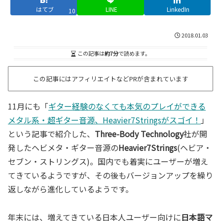
はてブ
LINE
LinkedIn
10
2018.01.03
この記事は
約7分
で読めます。
この記事にはアフィリエイトなどPRが含まれています
11月にも「
ギター経験のなくても本気のプレイができる
メタル系・超ギター音源、Heavier7Stringsがスゴイ！
」
という記事で紹介した、
Three-Body Technology
社が開
発したヘビメタ・ギター音源の
Heavier7Strings
(ヘビア・
セブン・ストリングス)。国内でも着実にユーザーが増え
てきているようですが、その後もバージョンアップを繰り
返しながら進化しているようです。
年末には、増えてきている日本人ユーザー向けに
日本語マ