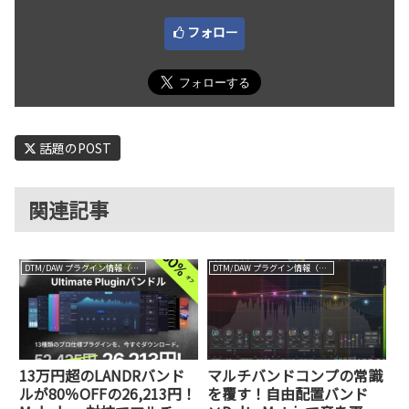
フォロー
話題のPOST
関連記事
DTM/DAW プラグイン情報（VST AU AAX）
DTM/DAW プラグイン情報（VST AU AAX）
13万円超のLANDRバンド
マルチバンドコンプの常識
ルが80％OFFの26,213円！
を覆す！自由配置バンド