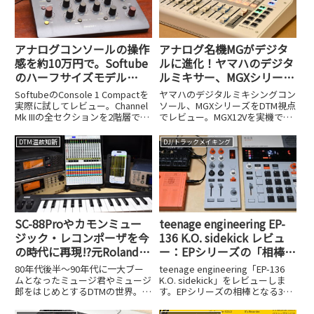
アナログコンソールの操作
アナログ名機MGがデジタ
感を約10万円で。Softube
ルに進化！ヤマハのデジタ
のハーフサイズモデル
ルミキサー、MGXシリーズ
Console 1 Compactを試し
はDTMの強力な武器になる
SoftubeのConsole 1 Compactを
ヤマハのデジタルミキシングコン
てみた
実際に試してレビュー。Channel
ソール、MGXシリーズをDTM視点
Mk IIIの全セクションを2階層でハ
でレビュー。MGX12Vを実機で検
ーフサイズに凝縮した102,300円
証し、32bit/96kHz対応USBオー
(税込)のモデルで、16基のノブで
ディオインターフェイス機能、モ
DTM温故知新
DJ/トラックメイキング
EQやコンプ、UADなどのプラグ
ニター切り替え活用術、Cubase
インを直感操作可能。
連携、microSD録音、HDMIキャ
プチャまで詳しく解説します。
SC-88Proやカモンミュー
teenage engineering EP-
ジック・レコンポーザを今
136 K.O. sidekick レビュ
の時代に再現!?元Roland技
ー：EPシリーズの「相棒」
術者が個人でリリースした
は、3万円を切るデジタル
80年代後半～90年代に一大ブー
teenage engineering「EP-136
iOSアプリ、UK-868がスゴ
ミキサーの決定版だった
ムとなったミュージ君やミュージ
K.O. sidekick」をレビューしま
郎をはじめとするDTMの世界。
す。EPシリーズの相棒となる3万
イ!
RolandのSC-88ProやYAMAHAの
円以下のデジタルミキサーとして
MU100などの外部MIDI音源を、カ
の実力を検証しました。