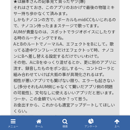
★は藤本さんの記事見て買ったヤツ(爆)
それはさておき、このアプリのおかげで最後の物理ミキ
サー持ち歩かなくて済みます。
しかもナノコンの方で、ボーカルもmidiCCもいじれるの
で、ナノコン持ったままステージで歌ってます。
AUMが貴重なのは、スポットでラジオボイスにしたりす
る時のルーティングですね。
AとBのルートでノーマルA、エフェクトをBにして。歌
ってる途中ワンフレーズだけエフェクトって時、ナノコ
ンにBへ差し替える設定するだけでいいわけで。
その他、AにBをゆっくり混ぜるとか、更に別のアプリに
流す、録音したものをポン出しする〜、コントローラと
組み合わせていけば大抵の事が具現化されるはず。
相性が悪いアプリでも繋げない限り、エラーも起きない
し(多分それもAUM側じゃなくて繋いだアプリ側の問題
の可能性)、文句なしに使えるいいアプリだと思います。
つーか、この金額でいいのか？って思う。
お金出すから、これからも適宜アップデートしてほしい
くらい。
※相性が悪い、という表現について
たまにDSP値がすごく上がって使い物にならないアプリ
メニュー
ホーム
検索
アンケート
上へ
の組み合わせがある。