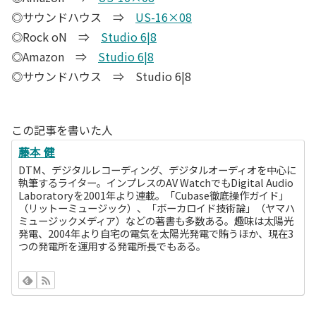
◎サウンドハウス ⇒
US-16×08
◎Rock oN ⇒
Studio 6|8
◎Amazon ⇒
Studio 6|8
◎サウンドハウス ⇒ Studio 6|8
この記事を書いた人
藤本 健
DTM、デジタルレコーディング、デジタルオーディオを中心に
執筆するライター。インプレスのAV WatchでもDigital Audio
Laboratoryを2001年より連載。「Cubase徹底操作ガイド」
（リットーミュージック）、「ボーカロイド技術論」（ヤマハ
ミュージックメディア）などの著書も多数ある。趣味は太陽光
発電、2004年より自宅の電気を太陽光発電で賄うほか、現在3
つの発電所を運用する発電所長でもある。