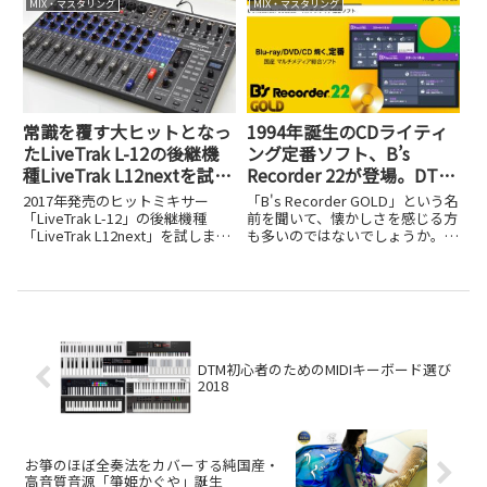
MIX・マスタリング
MIX・マスタリング
モンミュージックのレコンポーザ
のような数値入力のシーケンスソ
フト...
常識を覆す大ヒットとなっ
1994年誕生のCDライティ
たLiveTrak L-12の後継機
ング定番ソフト、B’s
種LiveTrak L12nextを試し
Recorder 22が登場。DTM
てみた
ステーション読者限定クー
2017年発売のヒットミキサー
「B's Recorder GOLD」という名
ポンも
「LiveTrak L-12」の後継機種
前を聞いて、懐かしさを感じる方
「LiveTrak L12next」を試しまし
も多いのではないでしょうか。
た。進化したポイントを実機レビ
1994年の誕生以来、CD-R/RWド
ューで解説します。
ライブへの書き込みソフトとして
圧倒的な存在感を誇り、CDライ
ティングソフトのデファクトスタ
ンダード...
DTM初心者のためのMIDIキーボード選び
2018
お箏のほぼ全奏法をカバーする純国産・
高音質音源「箏姫かぐや」誕生