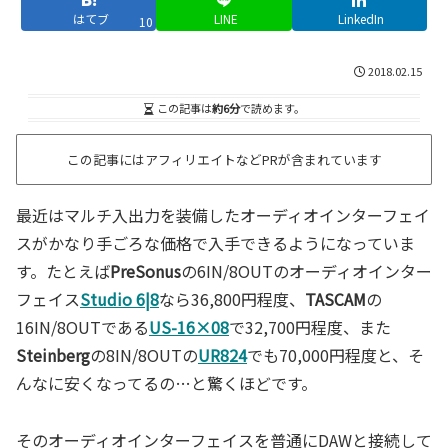
はてブ
LINE
LinkedIn
10
2018.02.15
この記事は
約6分
で読めます。
この記事にはアフィリエイトなどPRが含まれています
最近はマルチ入出力を装備したオーディオインターフェイ
スがかなり手ごろな価格で入手できるようになっていま
す。たとえば
PreSonus
の6IN/8OUTのオーディオインター
フェイス
Studio 6|8
なら36,800円程度、
TASCAM
の
16IN/8OUTである
US-16×08
で32,700円程度、また
Steinberg
の8IN/8OUTの
UR824
でも70,000円程度と、そ
んなに安くなってるの…と驚くほどです。
そのオーディオインターフェイスを普通にDAWと接続して