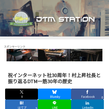
スポンサーリンク
祝インターネット社30周年！村上昇社長と
振り返るDTM一筋30年の歴史
X
Bluesky
Facebook
0
はてブ
LINE
LinkedIn
9