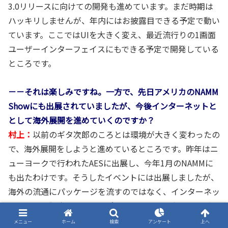
3.0リリースに向けての開発も進めています。まだ時期は
ハッキリしませんが、年内にはお披露目できる予定で動い
ています。ここではUIを大きく変え、最近流行りの1画面
ユーザーインターフェイスにもできる予定で開発している
ところです。
－－それは楽しみですね。一方で、先日アメリカのNAMM
Showにも出展されていましたが、今後インターネットと
として海外展開を進めていくのですか？
村上：
以前のギタ次郎のころとは環境が大きく変わったの
で、海外展開をしようと進めているところです。昨年はニ
ューヨークで行われたAESに出展し、今年1月のNAMMに
も出たわけです。そうしたイベントには出展しましたが、
海外の流通にパッケージを流すのではなく、インターネッ
トを通じた販売、そしてサポートなので、日本にいながら
ビジネスができるようになってきたのです。まずはSound
メニュー
ホーム
検索
アンケート
上へ