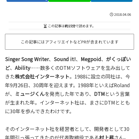
2018.04.06
この記事は
約15分
で読めます。
この記事にはアフィリエイトなどPRが含まれています
Singer Song Writer
、
Sound it!
、
Megpoid
、
がくっぽい
ど
、
Ability
……数多くのDTMソフトウェアを生み出して
きた
株式会社インターネット
。1988に設立の同社は、今
年9月26日、30周年を迎えます。1988年といえばRoland
が、
ミュージくん
を発売した年であり、
DTM
という言葉
が生まれた年。インターネット社は、まさにDTMととも
に30年を歩んできたわけです。
そのインターネット社を経営者として、開発者として30
年間引っ張ってきたのが代表取締役である
村上昇
さん。