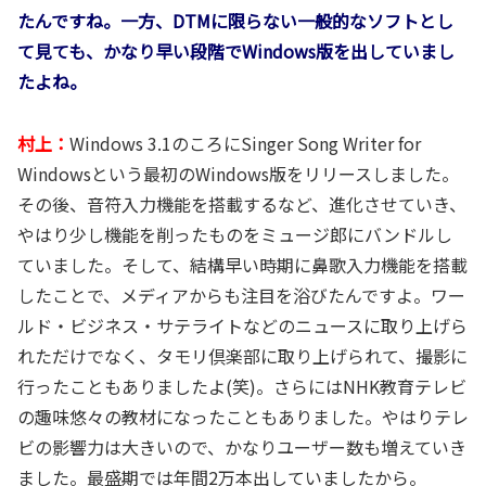
たんですね。一方、DTMに限らない一般的なソフトとし
て見ても、かなり早い段階でWindows版を出していまし
たよね。
村上：
Windows 3.1のころにSinger Song Writer for
Windowsという最初のWindows版をリリースしました。
その後、音符入力機能を搭載するなど、進化させていき、
やはり少し機能を削ったものをミュージ郎にバンドルし
ていました。そして、結構早い時期に鼻歌入力機能を搭載
したことで、メディアからも注目を浴びたんですよ。ワー
ルド・ビジネス・サテライトなどのニュースに取り上げら
れただけでなく、タモリ倶楽部に取り上げられて、撮影に
行ったこともありましたよ(笑)。さらにはNHK教育テレビ
の趣味悠々の教材になったこともありました。やはりテレ
ビの影響力は大きいので、かなりユーザー数も増えていき
ました。最盛期では年間2万本出していましたから。