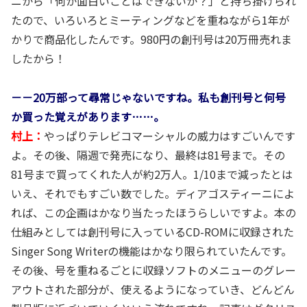
ニから「何か面白いことはできないか？」と持ち掛けられ
たので、いろいろとミーティングなどを重ねながら1年が
かりで商品化したんです。980円の創刊号は20万冊売れま
したから！
－－20万部って尋常じゃないですね。私も創刊号と何号
か買った覚えがあります……。
村上：
やっぱりテレビコマーシャルの威力はすごいんです
よ。その後、隔週で発売になり、最終は81号まで。その
81号まで買ってくれた人が約2万人。1/10まで減ったとは
いえ、それでもすごい数でした。ディアゴスティーニによ
れば、この企画はかなり当たったほうらしいですよ。本の
仕組みとしては創刊号に入っているCD-ROMに収録された
Singer Song Writerの機能はかなり限られていたんです。
その後、号を重ねるごとに収録ソフトのメニューのグレー
アウトされた部分が、使えるようになっていき、どんどん