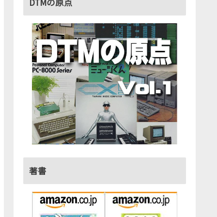
DTMの原点
著書