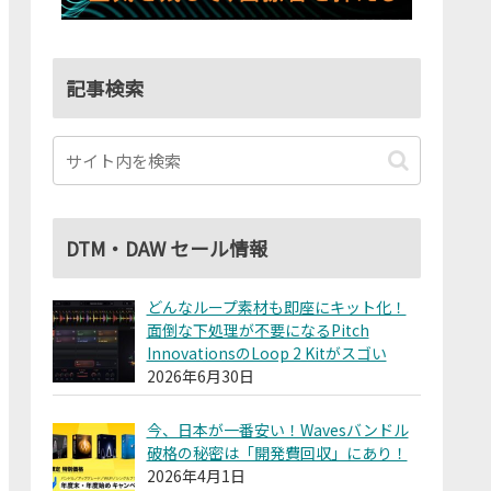
記事検索
DTM・DAW セール情報
どんなループ素材も即座にキット化！
面倒な下処理が不要になるPitch
InnovationsのLoop 2 Kitがスゴい
2026年6月30日
今、日本が一番安い！Wavesバンドル
破格の秘密は「開発費回収」にあり！
2026年4月1日