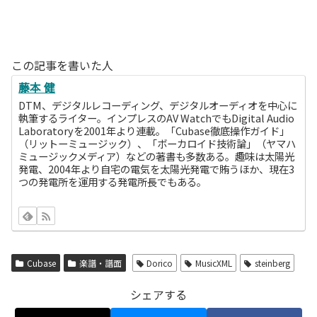
この記事を書いた人
藤本 健
DTM、デジタルレコーディング、デジタルオーディオを中心に
執筆するライター。インプレスのAV WatchでもDigital Audio
Laboratoryを2001年より連載。「Cubase徹底操作ガイド」
（リットーミュージック）、「ボーカロイド技術論」（ヤマハ
ミュージックメディア）などの著書も多数ある。趣味は太陽光
発電、2004年より自宅の電気を太陽光発電で賄うほか、現在3
つの発電所を運用する発電所長でもある。
Cubase
楽譜・譜面
Dorico
MusicXML
steinberg
シェアする