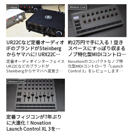
今回のアップデートでは、パター
ーティスト・YUC'e（ゆーしえ）
ンエディタのメロディックモード
@yuce_eさん。小学生時代のミ
Cubase
Ableton Live
追加、VOCALOID開発チームが作
ュージカル経験から始まり、ニコ
った新たな歌声合成
ニコ動画での「歌ってみた」を経
VSTi「Omnivo...
て...
UR22Cなど定番オーディオ
約2万円で手に入る！空き
IFのブランドがSteinberg
スペースにすっぽり収まる
からヤマハに! URX22Cや
ノブ特化型MIDIコントロー
UR22MK3など品番も変更
ラ、Novation Launch
定番オーディオインターフェイス
Novationのコンパクトなノブ特
Control 3
UR22Cなどのブランドが
化型MIDIコントローラ「Launch
Steinbergからヤマハへ変更され
Control 3」をレビューします。
ました。URX22CやUR22MK3など
約2万円という価格と、空きスペ
新しい品番と変更の背景を解説し
ースに収まるサイズ感を紹介しま
Ableton Live
ます。
す。
定番フィジコンが7年ぶり
に大進化！Novation
Launch Control XL 3を試