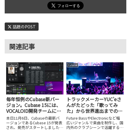
話題のPOST
関連記事
Cubase
Cubase
毎年恒例のCubase新バー
トラックメーカーYUC’eさ
ジョン。Cubase 15には、
んがたどった「歌ってみ
VOCALOID開発チームによ
た」から世界進出までの道
る新たなプラグイン、AIス
のり
本日11月6日、Cubaseの最新バ
Future BassやElectronicなど幅
テム分離、Newシンセ＆エ
ージョンであるCubase 15が発表
広いジャンルで楽曲を制作し、国
され、発売がスタートしました。
内外のクラブシーンで活躍するア
フェクトが新搭載！