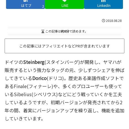
はてブ
LINE
LinkedIn
2
2018.08.28
この記事は
約8分
で読めます。
この記事にはアフィリエイトなどPRが含まれています
ドイツの
Steinberg
(スタインバーグ)が開発し、ヤマハが
販売するという強力なタッグの元、少しずつシェアを伸ば
してきている
Dorico
(ドリコ)。歴史ある楽譜作成ソフトで
あるFinale(フィナーレ)や、多くのプロユーザーも使って
いるSibelius(シベリウス)などにどう戦っていくかを工夫
しているようですが、初期バージョンが発売されてから2
年の間、着実にバージョンアップを繰り返し、機能を追加
していきています。