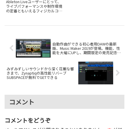
してみた
Ableton Liveユーザーにとって、
ライブパフォーマンスや制作環境
の定番ともいえるフィジカルコン
トローラ、NovationのLaunch
Control XLが、約7年ぶりにフル
モデルチェンジし、Launch
Control XL 3...
自動作曲ができる初心者用DAWの最新
版、Music Maker 2019が登場。機能、性
能を大幅にUPし、期間限定の発売記念価
格は9,800円
みずみずしいサウンドから深く荘厳な響
きまで、Zynaptiqの高性能リバーブ
SUBSPACEが無料でGETできる
コメント
コメントをどうぞ