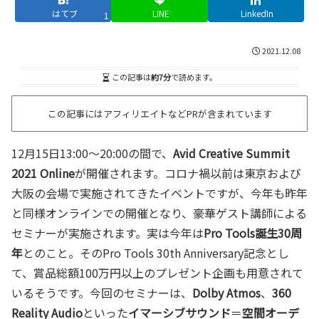
はてブ
LINE
LinkedIn
1
2021.12.08
この記事は
約7分
で読めます。
この記事にはアフィリエイトなどPRが含まれています
12月15日13:00～20:00の間で、
Avid Creative Summit
2021 Online
が開催されます。コロナ禍以前は東京および
大阪の会場で実施されてきたイベントですが、今年も昨年
と同様オンラインでの開催となり、豪華ゲスト講師による
セミナーが実施されます。実は今年は
Pro Tools誕生30周
年
とのこと。そのPro Tools 30th Anniversary記念とし
て、賞品総額100万円以上のプレゼント企画も用意されて
いるそうです。今回のセミナーは、
Dolby Atmos
、
360
Reality Audio
といった
イマーシブサウンド
＝
空間オーデ