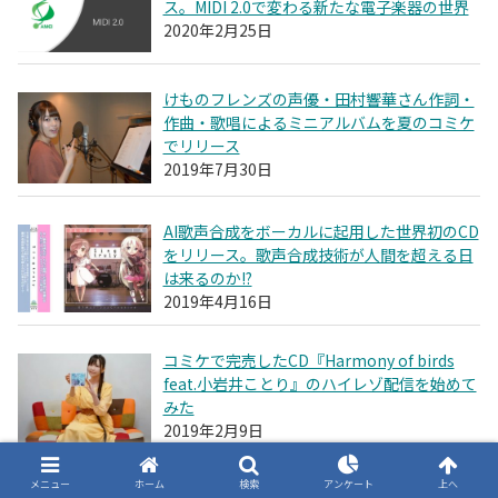
ス。MIDI 2.0で変わる新たな電子楽器の世界
2020年2月25日
けものフレンズの声優・田村響華さん作詞・
作曲・歌唱によるミニアルバムを夏のコミケ
でリリース
2019年7月30日
AI歌声合成をボーカルに起用した世界初のCD
をリリース。歌声合成技術が人間を超える日
は来るのか!?
2019年4月16日
コミケで完売したCD『Harmony of birds
feat.小岩井ことり』のハイレゾ配信を始めて
みた
2019年2月9日
メニュー
ホーム
検索
アンケート
上へ
DTMステーションCreativeでM3に初出展。