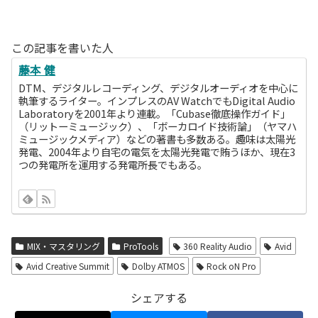
この記事を書いた人
藤本 健
DTM、デジタルレコーディング、デジタルオーディオを中心に
執筆するライター。インプレスのAV WatchでもDigital Audio
Laboratoryを2001年より連載。「Cubase徹底操作ガイド」
（リットーミュージック）、「ボーカロイド技術論」（ヤマハ
ミュージックメディア）などの著書も多数ある。趣味は太陽光
発電、2004年より自宅の電気を太陽光発電で賄うほか、現在3
つの発電所を運用する発電所長でもある。
MIX・マスタリング
ProTools
360 Reality Audio
Avid
Avid Creative Summit
Dolby ATMOS
Rock oN Pro
シェアする