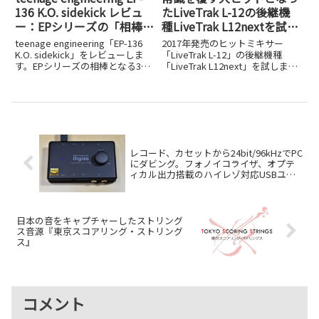
136 K.O. sidekick レビュ
たLiveTrak L-12の後継機
ー：EPシリーズの「相棒」
種LiveTrak L12nextを試し
は、3万円を切るデジタル
てみた
teenage engineering「EP-136
2017年発売のヒットミキサー
ミキサーの決定版だった
K.O. sidekick」をレビューしま
「LiveTrak L-12」の後継機種
す。EPシリーズの相棒となる3万
「LiveTrak L12next」を試しまし
円以下のデジタルミキサーとして
た。進化したポイントを実機レビ
の実力を検証しました。
ューで解説します。
レコード、カセットから24bit/96kHzでPC
にダビング。フォノイコライザ、オプテ
ィカル出力搭載のハイレゾ対応USBユニ
ット、Digizoが5,490円
日本の音をキャプチャーしたストリング
ス音源『東京スコアリング・ストリング
ス』
コメント