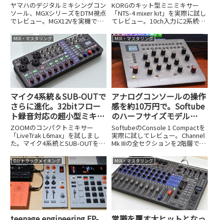
はDTMの強力な武器になる
NTS-4が超強力で便利だ！
ヤマハのデジタルミキシングコン
KORGのキット型ミニミキサー
ソール、MGXシリーズをDTM視点
「NTS-4 mixer kit」を実際に試し
でレビュー。MGX12Vを実機で検
てレビュー。10ch入力に2系統デ
証し、32bit/96kHz対応USBオー
ジタルエフェクト、
ディオインターフェイス機能、モ
SEND/RETURNを備え、USBオー
MIX・マスタリング
MIX・マスタリング
ニター切り替え活用術、Cubase
ディオ/MIDIインターフェイス機
連携、microSD録音、HDMIキャ
能も搭載。コンパクトに制作環境
プチャまで詳しく解説します。
を完結できる魅力を詳しく解説し
ます。
マイク4系統＆SUB-OUTで
アナログコンソールの操作
さらに進化。32bitフロー
感を約10万円で。Softube
ト録音対応の超小型ミキサ
のハーフサイズモデル
ー、ZOOM LiveTrak
Console 1 Compactを試し
ZOOMのコンパクトミキサー
SoftubeのConsole 1 Compactを
L6maxを試してみた
てみた
「LiveTrak L6max」を試しまし
実際に試してレビュー。Channel
た。マイク4系統とSUB-OUTを備
Mk IIIの全セクションを2階層でハ
え、32bitフロート録音に対応し
ーフサイズに凝縮した102,300円
た進化点を解説します。
(税込)のモデルで、16基のノブで
DJ/トラックメイキング
MIX・マスタリング
EQやコンプ、UADなどのプラグ
インを直感操作可能。
teenage engineering EP-
常識を覆す大ヒットとなっ