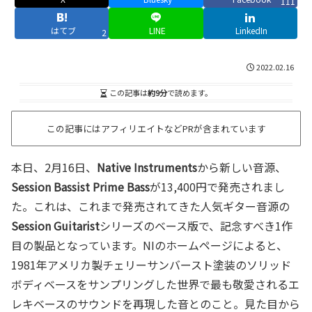
111
はてブ
LINE
LinkedIn
2
2022.02.16
この記事は
約9分
で読めます。
この記事にはアフィリエイトなどPRが含まれています
本日、2月16日、
Native Instruments
から新しい音源、
Session Bassist Prime Bass
が13,400円で発売されまし
た。これは、これまで発売されてきた人気ギター音源の
Session Guitarist
シリーズのベース版で、記念すべき1作
目の製品となっています。NIのホームページによると、
1981年アメリカ製チェリーサンバースト塗装のソリッド
ボディベースをサンプリングした世界で最も敬愛されるエ
レキベースのサウンドを再現した音とのこと。見た目から