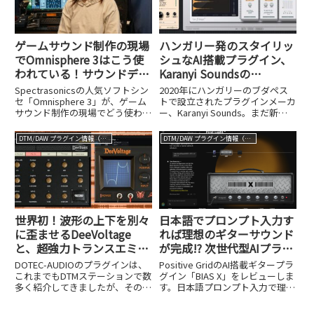
ゲームサウンド制作の現場
ハンガリー発のスタイリッ
でOmnisphere 3はこう使
シュなAI搭載プラグイン、
われている！サウンドディ
Karanyi Soundsの
レクター・大島香織さんに
Cloudmax BreezeとLofi
Spectrasonicsの人気ソフトシン
2020年にハンガリーのブダペス
聞く、音源を超えた活用法
Keys 2。
セ「Omnisphere 3」が、ゲーム
トで設立されたプラグインメーカ
サウンド制作の現場でどう使われ
ー、Karanyi Sounds。まだ新し
ているか、サウンドディレクター
い会社ながら、AI技術を積極的に
大島香織さんに聞きました。
取り入れたスタイリッシュなプラ
DTM/DAW プラグイン情報（VST AU AAX）
DTM/DAW プラグイン情報（VST AU AAX）
グインを次々にリリースしてお
り、2025年4月からはクリプト
ン・フューチャ...
世界初！波形の上下を別々
日本語でプロンプト入力す
に歪ませるDeeVoltage
れば理想のギターサウンド
と、超強力トランスエミュ
が完成!? 次世代型AIプラグ
レータDeeTransが誕生。
イン、Positive Grid「BIAS
DOTEC-AUDIOのプラグインは、
Positive GridのAI搭載ギタープラ
DOTEC-AUDIO 10周年で全
X」。3/31まで18,120円
これまでもDTMステーションで数
グイン「BIAS X」をレビューしま
多く紹介してきましたが、そのユ
す。日本語プロンプト入力で理想
品セールも開催中
ニークな機能性と高い品質で、
のサウンドが作れる新機能と、3
DTMユーザーに支持されてきまし
月31日までの18,120円セール情