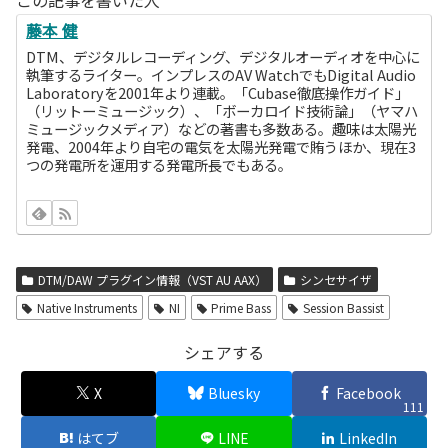
藤本 健
DTM、デジタルレコーディング、デジタルオーディオを中心に
執筆するライター。インプレスのAV WatchでもDigital Audio
Laboratoryを2001年より連載。「Cubase徹底操作ガイド」
（リットーミュージック）、「ボーカロイド技術論」（ヤマハ
ミュージックメディア）などの著書も多数ある。趣味は太陽光
発電、2004年より自宅の電気を太陽光発電で賄うほか、現在3
つの発電所を運用する発電所長でもある。
DTM/DAW プラグイン情報（VST AU AAX）
シンセサイザ
Native Instruments
NI
Prime Bass
Session Bassist
シェアする
X
Bluesky
Facebook
111
はてブ
LINE
LinkedIn