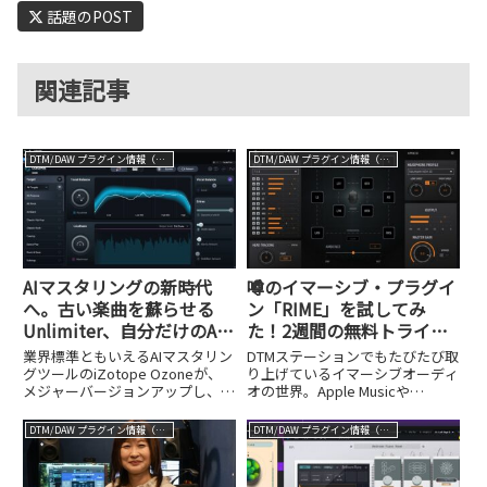
話題のPOST
関連記事
DTM/DAW プラグイン情報（VST AU AAX）
DTM/DAW プラグイン情報（VST AU AAX）
AIマスタリングの新時代
噂のイマーシブ・プラグイ
へ。古い楽曲を蘇らせる
ン「RIME」を試してみ
Unlimiter、自分だけのAI
た！2週間の無料トライア
アシスタントを作成できる
ルも実施中
業界標準ともいえるAIマスタリン
DTMステーションでもたびたび取
機能など、新機能を多数搭
グツールのiZotope Ozoneが、
り上げているイマーシブオーディ
メジャーバージョンアップし、
オの世界。Apple Musicや
載。約30％OFFのイントロ
Ozone 12として本日9月3日から
Amazon Musicでの配信が標準化
セールも開催中！
発売がスタートしました。今回の
しつつある今、Dolby Atmosなど
DTM/DAW プラグイン情報（VST AU AAX）
DTM/DAW プラグイン情報（VST AU AAX）
バージョンアップでは、単なる機
の立体音響作品を手掛けたいと考
能強化にとどまらず、音楽制作の
えている方も多いはずです。しか
ワークフロー...
し、...