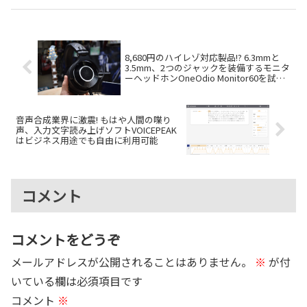
た。そのDOTEC-AUDIOが今年、
報を紹介します。
ブランド設立10周年を迎え、こ
れを記念し、...
8,680円のハイレゾ対応製品!? 6.3mmと
3.5mm、2つのジャックを装備するモニタ
ーヘッドホンOneOdio Monitor60を試し
てみた
音声合成業界に激震! もはや人間の喋り
声、入力文字読み上げソフトVOICEPEAK
はビジネス用途でも自由に利用可能
コメント
コメントをどうぞ
メールアドレスが公開されることはありません。
※
が付
いている欄は必須項目です
コメント
※