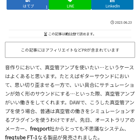
はてブ
LINE
LinkedIn
1
2023.06.23
この記事は
約11分
で読めます。
この記事にはアフィリエイトなどPRが含まれています
音作りにおいて、真空管アンプを使いたい…というケース
はよくあると思います。たとえばギターサウンドにおい
て、思い切り歪ませる一方で、いい具合にサチュレーショ
ンが効く形のサウンドにする…といった際、真空管アンプ
がいい働きをしてくれます。DAWで、こうした真空管アン
プを使う場合、普通は真空管の働きをシミュレーションす
るプラグインを使うわけですが、先日、オーストラリアの
メーカー、
freqport
社からとっても不思議なシステム、
freqtube FT-1
なる製品が発売されました。