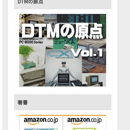
DTMの原点
著書