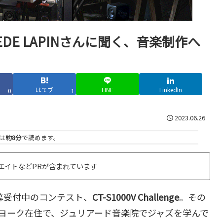
のKAEDE LAPINさんに聞く、音楽制作へ
はてブ
LINE
LinkedIn
0
1
2023.06.26
は
約8分
で読めます。
エイトなどPRが含まれています
募受付中のコンテスト、
CT-S1000V Challenge
。その
ヨーク在住で、ジュリアード音楽院でジャズを学んで