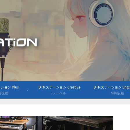
ョン Plus!
DTMステーション Creative
DTMステーション Engine
組視聴
レーベル
MIX依頼