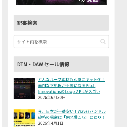
記事検索
DTM・DAW セール情報
どんなループ素材も即座にキット化！
面倒な下処理が不要になるPitch
InnovationsのLoop 2 Kitがスゴい
2026年6月30日
今、日本が一番安い！Wavesバンドル
破格の秘密は「開発費回収」にあり！
2026年4月1日